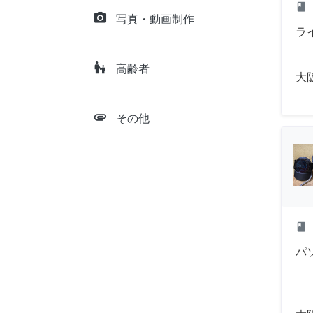
class
camera_alt
写真・動画制作
ラ
escalator_warning
高齢者
大
attachment
その他
class
パ