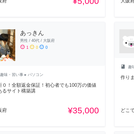
¥5,000
阪府
大阪
あっきん
男性
/
40代
/
大阪府
sentiment_satisfied
sentiment_neutral
sentiment_dissatisfied
1
0
0
class
趣
趣味・習い事
▸ パソコン
作り
折０！全額返金保証！初心者でも100万の価値
あるサイト構築講
¥35,000
阪府
どこ