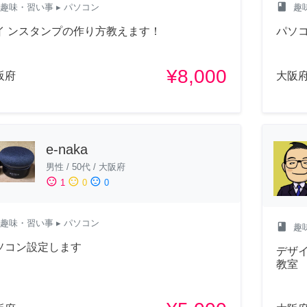
class
趣味・習い事
▸ パソコン
趣
イ ンスタンプの作り方教えます！
パソ
¥8,000
阪府
大阪
e-naka
男性
/
50代
/
大阪府
sentiment_satisfied
sentiment_neutral
sentiment_dissatisfied
1
0
0
趣味・習い事
▸ パソコン
class
趣
ソコン設定します
デザイ
教室