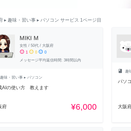
府
▸ 趣味・習い事
▸ パソコン
サービス
1ページ目
MIKI M
女性
/
50代
/
大阪府
sentiment_satisfied
sentiment_neutral
sentiment_dissatisfied
1
0
0
メッセージ平均返信時間: 3時間以内
class
趣
趣味・習い事
▸ パソコン
パソ
成AIの使い方 教えます
¥6,000
阪府
大阪