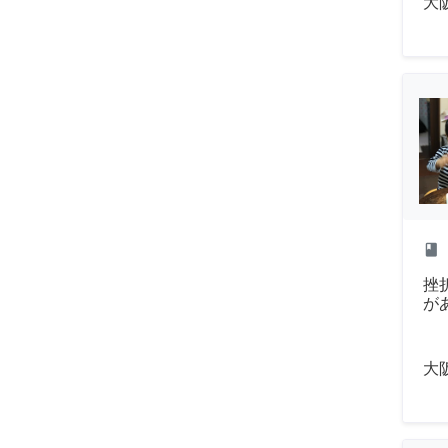
大
class
挫
が
大