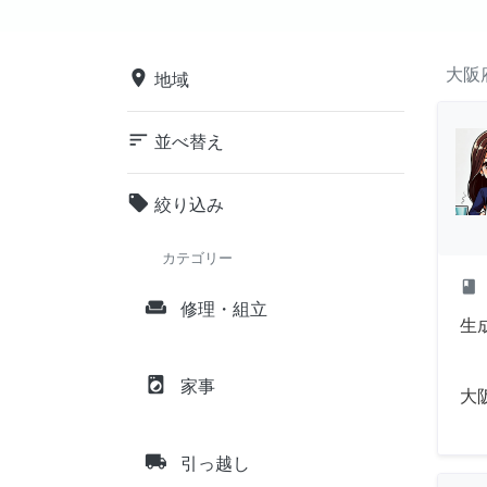
大阪
place
地域
sort
並べ替え
local_offer
絞り込み
カテゴリー
class
weekend
修理・組立
生
local_laundry_service
家事
大
local_shipping
引っ越し