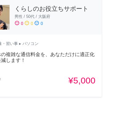
くらしのお役立ちサポート
男性
/
50代
/
大阪府
sentiment_satisfied
sentiment_neutral
sentiment_dissatisfied
0
0
0
味・習い事
▸ パソコン
ホの複雑な通信料金を、あなただけに適正化
軽減します！
¥5,000
府