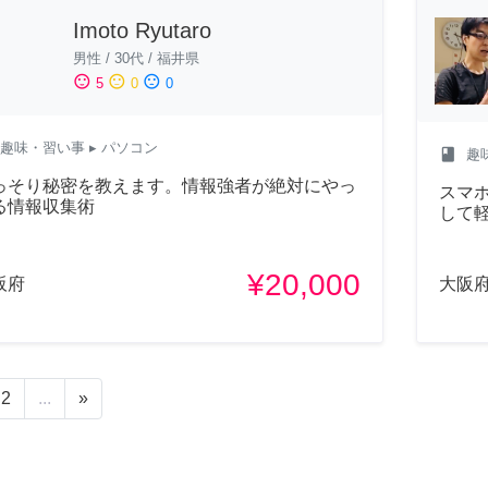
Imoto Ryutaro
男性
/
30代
/
福井県
sentiment_satisfied
sentiment_neutral
sentiment_dissatisfied
5
0
0
趣味・習い事
▸ パソコン
class
趣
っそり秘密を教えます。情報強者が絶対にやっ
スマ
る情報収集術
して
¥20,000
阪府
大阪
2
...
»