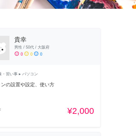
貴幸
男性
/
50代
/
大阪府
sentiment_satisfied
sentiment_neutral
sentiment_dissatisfied
0
0
0
味・習い事
▸ パソコン
コンの設置や設定、使い方
¥2,000
府