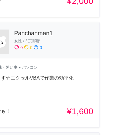
¥2,000
府
Panchanman1
女性
/
/
京都府
sentiment_satisfied
sentiment_neutral
sentiment_dissatisfied
0
0
0
味・習い事
▸ パソコン
ます☆エクセルVBAで作業の効率化
¥1,600
でも！