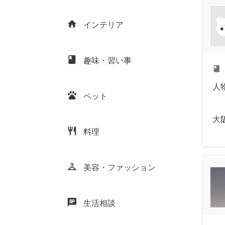
home
インテリア
class
趣味・習い事
class
人
pets
ペット
大
restaurant
料理
checkroom
美容・ファッション
chat
生活相談