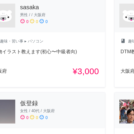
sasaka
男性
/
/
大阪府
sentiment_satisfied
sentiment_neutral
sentiment_dissatisfied
0
0
0
class
趣味・習い事
▸ パソコン
趣
物イラスト教えます(初心〜中級者向)
DTM
¥3,000
阪府
大阪
仮登録
女性
/
40代
/
大阪府
sentiment_satisfied
sentiment_neutral
sentiment_dissatisfied
0
0
0