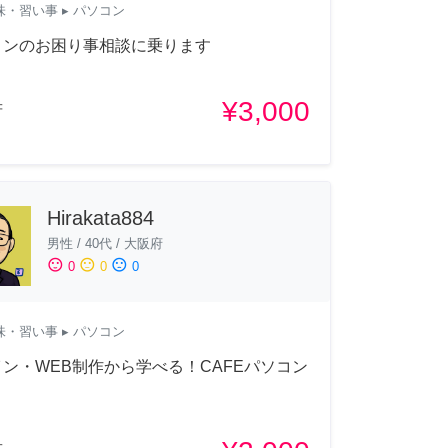
味・習い事
▸ パソコン
コンのお困り事相談に乗ります
¥3,000
府
Hirakata884
男性
/
40代
/
大阪府
sentiment_satisfied
sentiment_neutral
sentiment_dissatisfied
0
0
0
味・習い事
▸ パソコン
ン・WEB制作から学べる！CAFEパソコン