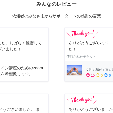
みんなのレビュー
依頼者のみなさまからサポーターへの感謝の言葉
した。しばらく練習して
ありがとうございます！
ざいました！
た！
依頼されたチケット
イン講座のためのzoom
女性
/
30代
/
東京
定を希望致します。
sentiment_satisfied
sentiment_neutral
sentiment_dissatisfied
10
0
0
とうございました。 ま
ありがとうございました