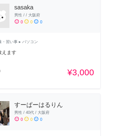
sasaka
男性
/
/
大阪府
sentiment_satisfied
sentiment_neutral
sentiment_dissatisfied
0
0
0
味・習い事
▸ パソコン
教えます
¥3,000
府
すーぱーはるりん
男性
/
40代
/
大阪府
sentiment_satisfied
sentiment_neutral
sentiment_dissatisfied
0
0
0