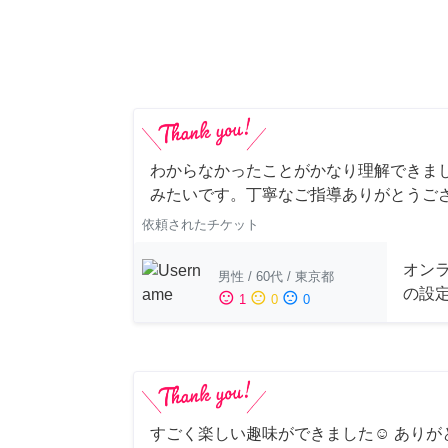
わからなかったことがかなり理解できま
みたいです。丁寧なご指導ありがとうご
依頼されたチケット
オンラ
男性
/
60代
/
東京都
の設
sentiment_satisfied
sentiment_neutral
sentiment_dissatisfied
1
0
0
すごく楽しい趣味ができました☺︎ ありが