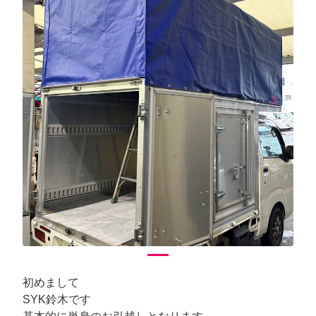
arrow_back_ios
arrow_forward_ios
Previous
Next
初めまして
SYK鈴木です