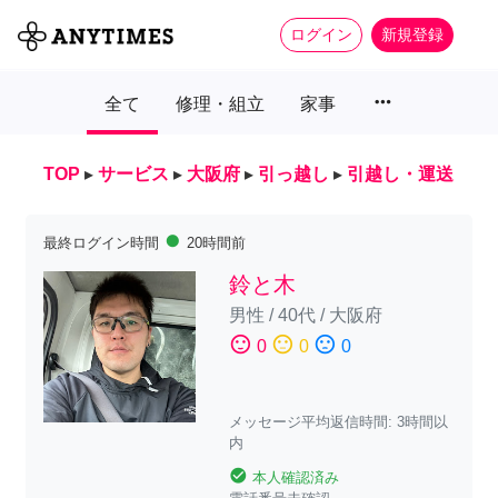
ログイン
新規登録
more_horiz
全て
修理・組立
家事
TOP
▸
サービス
▸
大阪府
▸
引っ越し
▸
引越し・運送
fiber_manual_record
最終ログイン時間
20時間前
鈴と木
男性
/
40代
/
大阪府
sentiment_satisfied
sentiment_neutral
sentiment_dissatisfied
0
0
0
メッセージ平均返信時間: 3時間以
内
check_circle
本人確認済み