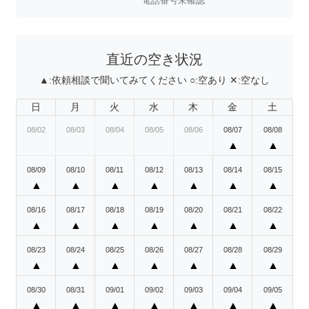
電話番号未確認
直近の空き状況
▲:
依頼相談で聞いてみてください
○:
空あり
✕:
空なし
日
月
火
水
木
金
土
08/02
08/03
08/04
08/05
08/06
08/07
08/08
▲
▲
08/09
08/10
08/11
08/12
08/13
08/14
08/15
▲
▲
▲
▲
▲
▲
▲
08/16
08/17
08/18
08/19
08/20
08/21
08/22
▲
▲
▲
▲
▲
▲
▲
08/23
08/24
08/25
08/26
08/27
08/28
08/29
▲
▲
▲
▲
▲
▲
▲
08/30
08/31
09/01
09/02
09/03
09/04
09/05
▲
▲
▲
▲
▲
▲
▲