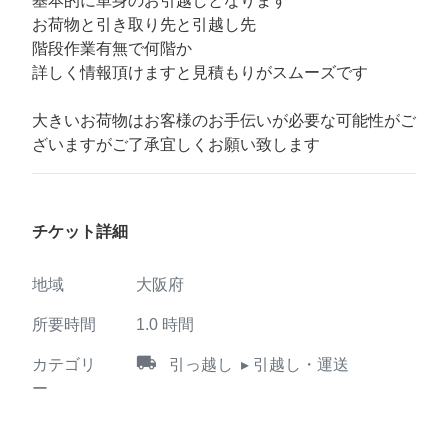
基本的に単身のお引越しとなります
お荷物と引き取り先と引越し先
階段作業有無で何階か
詳しく情報頂けますと見積もりがスムーズです
大きいお荷物はお客様のお手伝いが必要な可能性がご
ざいますがご了承宜しくお願い致します
チケット詳細
地域
大阪府
所要時間
1.0
時間
local_shipping
カテゴリ
引っ越し
▸ 引越し・運送
ー