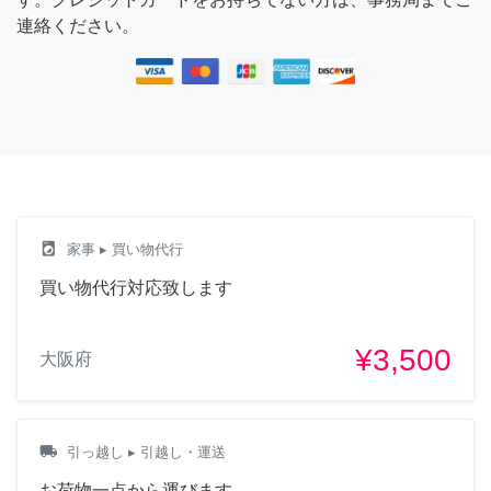
連絡ください。
local_laundry_service
家事
▸ 買い物代行
買い物代行対応致します
¥3,500
大阪府
local_shipping
引っ越し
▸ 引越し・運送
お荷物一点から運びます