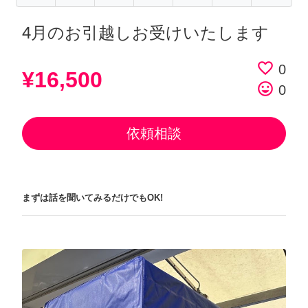
4月のお引越しお受けいたします
favorite_border
0
¥16,500
tag_faces
0
依頼相談
まずは話を聞いてみるだけでもOK!