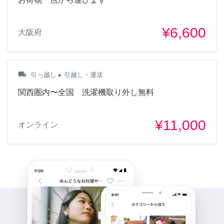
¥6,600
大阪府
local_shipping
引っ越し
▸ 引越し・運送
関西圏内〜全国 洗濯機取り外し無料
¥11,000
オンライン