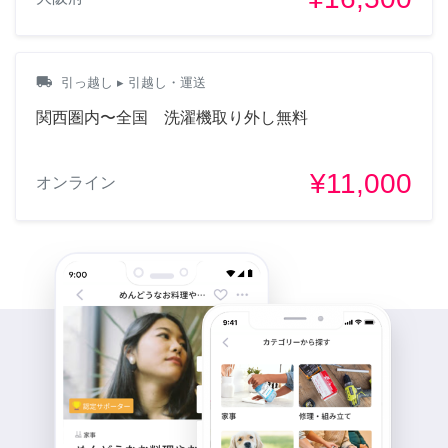
local_shipping
引っ越し
▸ 引越し・運送
関西圏内〜全国 洗濯機取り外し無料
¥11,000
オンライン