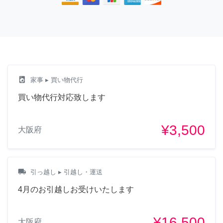
local_laundry_service
家事
▸ 買い物代行
買い物代行対応致します
¥3,500
大阪府
local_shipping
引っ越し
▸ 引越し・運送
4月のお引越しお受けいたします
¥16,500
大阪府