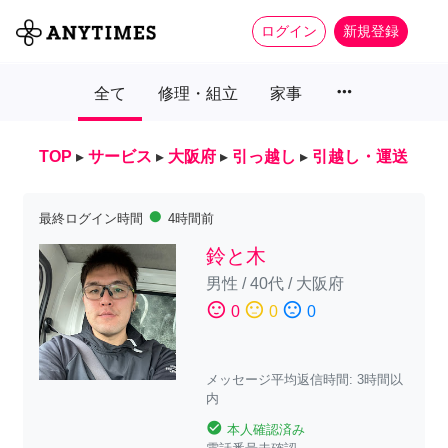
ログイン
新規登録
more_horiz
全て
修理・組立
家事
TOP
▸
サービス
▸
大阪府
▸
引っ越し
▸
引越し・運送
fiber_manual_record
最終ログイン時間
4時間前
鈴と木
男性
/
40代
/
大阪府
sentiment_satisfied
sentiment_neutral
sentiment_dissatisfied
0
0
0
メッセージ平均返信時間: 3時間以
内
check_circle
本人確認済み