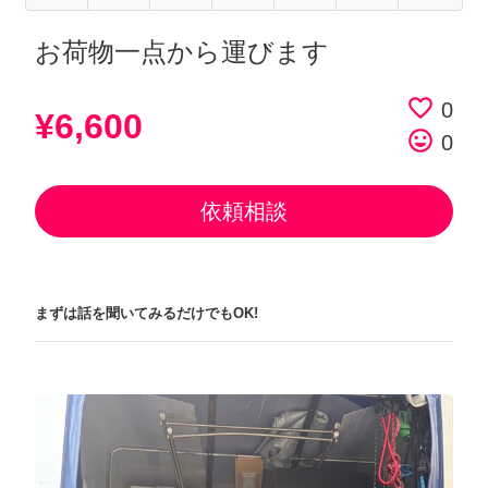
お荷物一点から運びます
favorite_border
0
¥6,600
tag_faces
0
依頼相談
まずは話を聞いてみるだけでもOK!