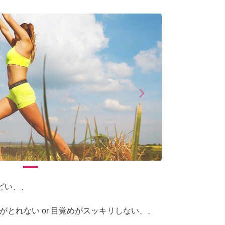
arrow_forward_ios
Next
どい、、
疲れがとれない or 目覚めがスッキリしない、、