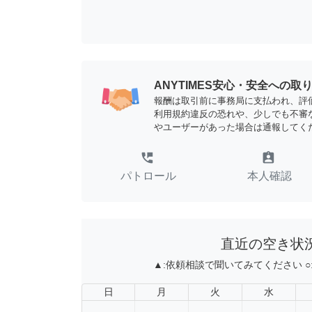
ANYTIMES安心・安全への取
報酬は取引前に事務局に支払われ、評
利用規約違反の恐れや、少しでも不審
やユーザーがあった場合は通報してく
perm_phone_msg
assignment_ind
パトロール
本人確認
直近の空き状
▲:
依頼相談で聞いてみてください
○
日
月
火
水