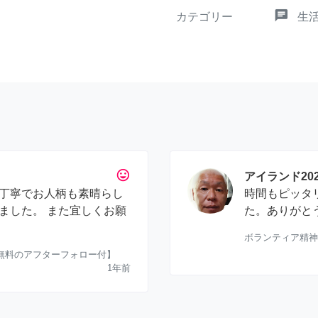
chat
カテゴリー
生
tag_faces
アイランド202
丁寧でお人柄も素晴らし
時間もピッタ
ました。 また宜しくお願
た。ありがと
ボランティア精神
【無料のアフターフォロー付】
1年前