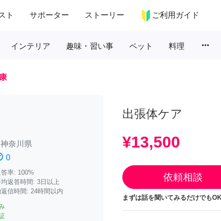
スト
サポーター
ストーリー
ご利用ガイド
more_horiz
インテリア
趣味・習い事
ペット
料理
康
出張体ケア
¥13,500
/
神奈川県
atisfied
0
率: 100%
依頼相談
均返答時間: 3日以上
返信時間: 24時間以内
まずは話を聞いてみるだけでもOK
み
証