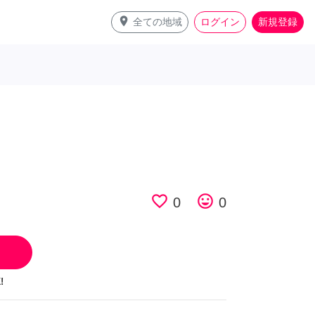
place
全ての地域
ログイン
新規登録
favorite_border
tag_faces
0
0
!