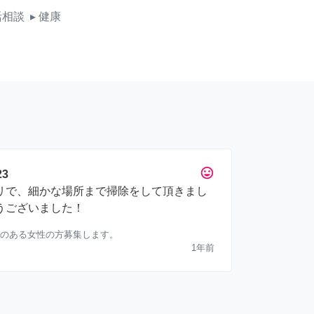
活相談
▸ 健康
tag_faces
3
リで、細かな場所まで掃除をして頂きまし
うございました！
のある女性の方募集します。
1年前