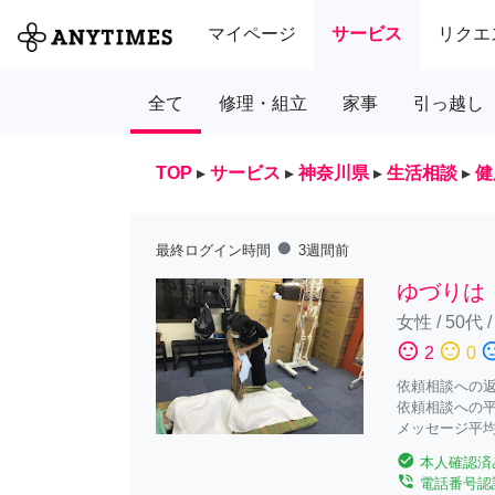
マイページ
サービス
リクエ
全て
修理・組立
家事
引っ越し
TOP
▸
サービス
▸
神奈川県
▸
生活相談
▸
健
fiber_manual_record
最終ログイン時間
3週間前
ゆづりは
女性
/
50代
sentiment_satisfied
sentiment_neutral
sentiment_diss
2
0
依頼相談への返答
依頼相談への平
メッセージ平均
check_circle
本人確認済
phone_in_talk
電話番号認