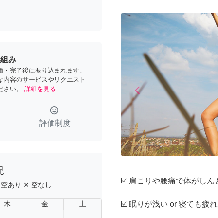
り組み
価・完了後に振り込まれます。
な内容のサービスやリクエスト
arrow_back_ios
ださい。
詳細を見る
Previous
tag_faces
評価制度
況
☑️ 肩こりや腰痛で体がしん
:
空あり
✕:
空なし
木
金
土
☑️ 眠りが浅い or 寝ても