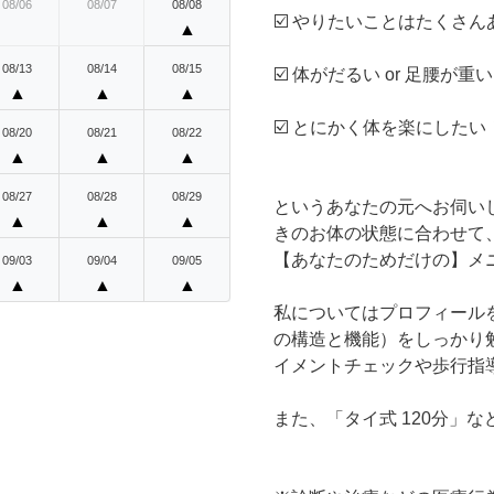
08/06
08/07
08/08
☑️ やりたいことはたくさん
▲
08/13
08/14
08/15
☑️ 体がだるい or 足腰が重
▲
▲
▲
☑️ とにかく体を楽にしたい
08/20
08/21
08/22
▲
▲
▲
08/27
08/28
08/29
というあなたの元へお伺い
▲
▲
▲
きのお体の状態に合わせて
【あなたのためだけの】メ
09/03
09/04
09/05
▲
▲
▲
私についてはプロフィール
の構造と機能）をしっかり
イメントチェックや歩行指
また、「タイ式 120分」