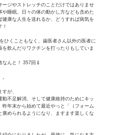
サージやストレッチのことだけではありませ
事や睡眠、日々の体の動かし方なども含めた
ば健康な人生を送れるか、どうすれば病気を
す！
邪をひくこともなく、歯医者さん以外の医者に
薬を飲んだりワクチンを打ったりもしていま
んと！ 357回💉
。。
ますが、
運動不足解消、そして健康維持のためにキッ
。昨年末から始めて最近やっと「（フォーム
と褒められるようになり、ますます楽しくな
己紹介になりましたが、最後に、気になる方