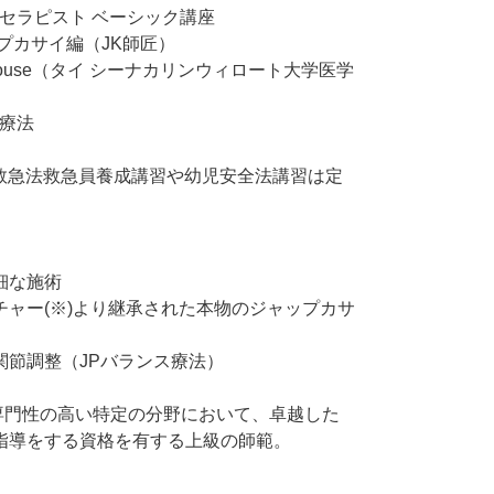
ルセラピスト ベーシック講座
プカサイ編（JK師匠）
ation Couse（タイ シーナカリンウィロート大学医学
ス療法
字救急法救急員養成講習や幼児安全法講習は定
細な施術
ャー(※)より継承された本物のジャップカサ
関節調整（JPバランス療法）
.専門性の高い特定の分野において、卓越した
指導をする資格を有する上級の師範。