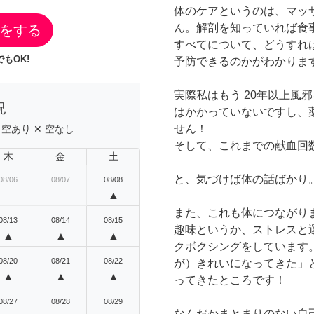
体のケアというのは、マッ
ん。解剖を知っていれば食
をする
すべてについて、どうすれ
もOK!
予防できるのかがわかりま
実際私はもう 20年以上風
況
はかかっていないですし、
せん！
:
空あり
✕:
空なし
そして、これまでの献血回数な
木
金
土
と、気づけば体の話ばかり
08/06
08/07
08/08
▲
また、これも体につながり
08/13
08/14
08/15
趣味というか、ストレスと
▲
▲
▲
クボクシングをしています
08/20
08/21
08/22
が）きれいになってきた」
▲
▲
▲
ってきたところです！
08/27
08/28
08/29
なんだかまとまりのない自