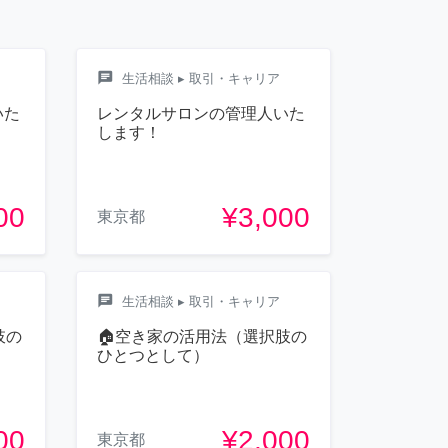
chat
生活相談
▸ 取引・キャリア
いた
レンタルサロンの管理人いた
します！
00
¥3,000
東京都
chat
生活相談
▸ 取引・キャリア
肢の
🏠空き家の活用法（選択肢の
ひとつとして）
00
¥2,000
東京都