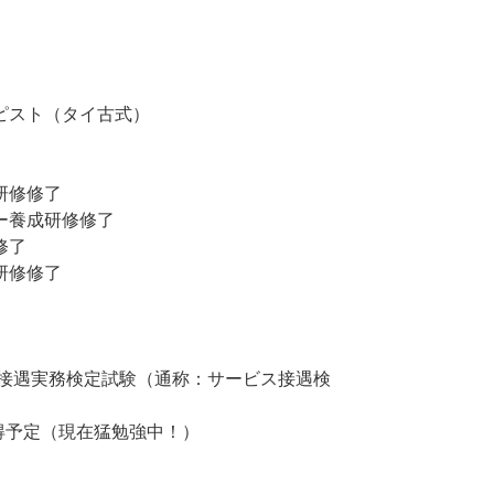
ピスト（タイ古式）
研修修了
ー養成研修修了
修了
研修修了
接遇実務検定試験（通称：サービス接遇検
得予定（現在猛勉強中！）