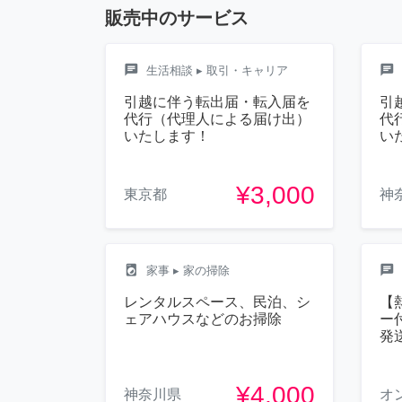
販売中のサービス
chat
chat
生活相談
▸ 取引・キャリア
引越に伴う転出届・転入届を
引
代行（代理人による届け出）
代
いたします！
い
¥3,000
東京都
神
local_laundry_service
chat
家事
▸ 家の掃除
レンタルスペース、民泊、シ
【
ェアハウスなどのお掃除
ー
発
¥4,000
神奈川県
オ