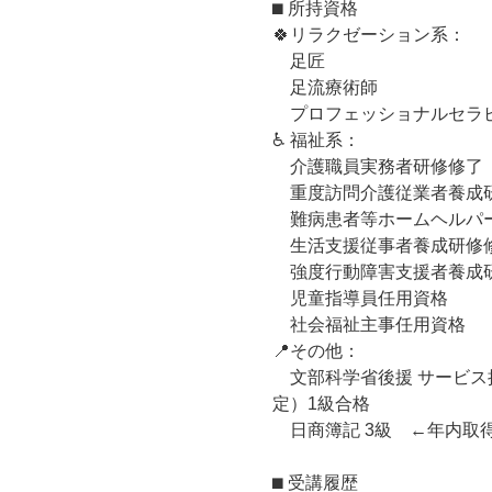
⬛︎ 所持資格
🍀リラクゼーション系：
足匠
足流療術師
プロフェッショナルセラ
♿ 福祉系：
介護職員実務者研修修了
重度訪問介護従業者養成
難病患者等ホームヘルパ
生活支援従事者養成研修
強度行動障害支援者養成
児童指導員任用資格
社会福祉主事任用資格
📍その他：
文部科学省後援 サービス
定）1級合格
日商簿記 3級 ←年内取
⬛︎ 受講履歴