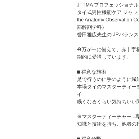
JTTMA プロフェッショナ
タイ式男性機能ケア ジャッ
the Anatomy Observ
部解剖学科）
誉田雅広先生の JPバラン
⛑️万が一に備えて、赤十
期的に受講しています。
⬛︎ 得意な施術
足で行うのに手のように繊
本場タイのマスターティーチ
イ
眠くなるくらい気持ちいい
※マスターティーチャー..
知識と技術を持ち、他者の
⬛︎ 得意分野