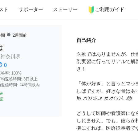
more_horiz
インテリア
趣味・習い事
ペット
料理
スト
サポーター
ストーリー
ご利用ガイド
fiber_manual_record
時間
2週間前
自己紹介
は
医療ではありませんが、仕
/
神奈川県
剖実習に行ってリアルで解
ssatisfied
0
き！
率: 100%
均返答時間: 3日以上
「体が好き」と言うとマッ
返信時間: 24時間以内
しばですが、好きな骨はあって
み
ｶｸ ﾌﾂｳﾉﾋﾄﾆﾊ ﾜｶﾗﾅｲﾗｼｲ...😢
証
どうして医師や看護師にな
しれません。でも、彼らが
拠にすれば、医療従事者で