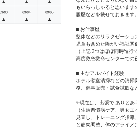
▲
▲
▲
もいらっしゃると思います
09/03
09/04
09/05
履歴などを載せておきます
▲
▲
▲
⬛︎ お仕事歴
整体などのリラクゼーショ
児童も含めた障がい福祉関
（上記 2つはほぼ同時進行で
高度救急救命センターでの
⬛︎ 主なアルバイト経験
ホテル客室清掃などの清掃
務、催事販売・試食試飲な
✨現在は、出張で ありと
（生活習慣病ケア、男女エ
見直し、トレーニング指導
と筋肉調整、体のアライメント