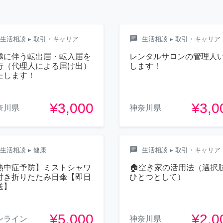
chat
生活相談
▸ 取引・キャリア
生活相談
▸ 取引・キャリア
越に伴う転出届・転入届を
レンタルサロンの管理人
行（代理人による届け出）
します！
たします！
¥3,000
¥3,0
奈川県
神奈川県
chat
生活相談
▸ 健康
生活相談
▸ 取引・キャリア
熱中症予防】ミストシャワ
🏠空き家の活用法（選択
付き折りたたみ日傘【即日
ひとつとして）
送】
¥5,000
¥2,0
ンライン
神奈川県