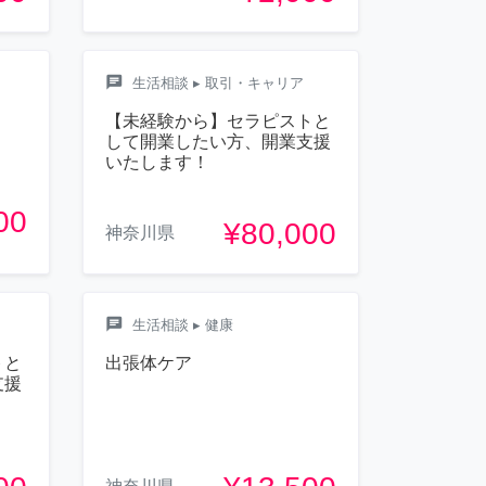
chat
生活相談
▸ 取引・キャリア
【未経験から】セラピストと
して開業したい方、開業支援
いたします！
00
¥80,000
神奈川県
chat
生活相談
▸ 健康
トと
出張体ケア
支援