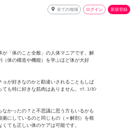
place
全ての地域
ログイン
新規登録
事が「体のこと全般」の人体マニアです。解
剖（体の構造や機能）を学ぶほど体が大好
チョが好きなのかと勘違いされることもしば
も特に好きな筋肉はありません。ｯﾃ. ｺﾉｶﾝ
らなかったの？と不思議に思う方もいるかも
根拠にしているのと同じもの（＝解剖）を根
なくても正しい体のケアは可能です。