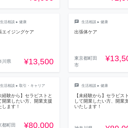
chat
生活相談
▸ 健康
生活相談
▸ 健康
張エイジングケア
出張体ケア
¥13,5
東京都町田
¥13,500
奈川県
市
chat
生活相談
▸ 取引・キャリア
生活相談
▸ 健康
未経験から】セラピストと
【未経験から】セラピス
て開業したい方、開業支援
して開業したい方、開業
たします！
いたします！
¥80,000
京都町田