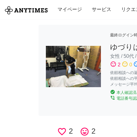
全て
修理・組立
家事
引っ越し
マイページ
サービス
リクエ
最終ログイン
ゆづり
女性
/
50代
sentiment_satisfied
sentiment_neutral
sentiment_di
2
0
依頼相談への返答
依頼相談への平
メッセージ平均
check_circle
本人確認済
phone_in_talk
電話番号認
favorite_border
2
tag_faces
2