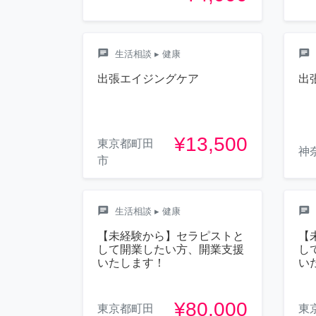
chat
chat
生活相談
▸ 健康
出張エイジングケア
出
¥13,500
東京都町田
神
市
chat
chat
生活相談
▸ 健康
【未経験から】セラピストと
【
して開業したい方、開業支援
し
いたします！
い
¥80,000
東京都町田
東