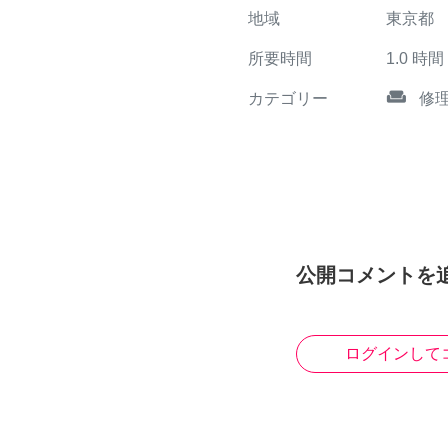
地域
東京都
所要時間
1.0
時間
weekend
カテゴリー
修
公開コメントを
ログインして