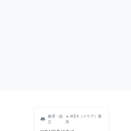
修理・組
▸ IKEA（イケア）家
weekend
立
具