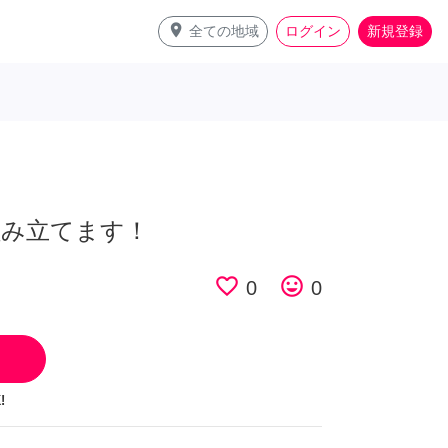
place
全ての地域
ログイン
新規登録
組み立てます！
favorite_border
tag_faces
0
0
!