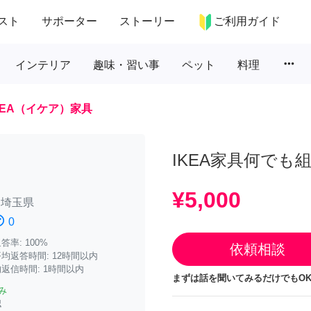
スト
サポーター
ストーリー
ご利用ガイド
more_horiz
インテリア
趣味・習い事
ペット
料理
KEA（イケア）家具
IKEA家具何でも
¥5,000
/
埼玉県
atisfied
0
率: 100%
依頼相談
均返答時間: 12時間以内
返信時間: 1時間以内
まずは話を聞いてみるだけでもOK
み
認