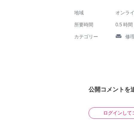
地域
オンラ
所要時間
0.5
時間
weekend
カテゴリー
修
公開コメントを
ログインして