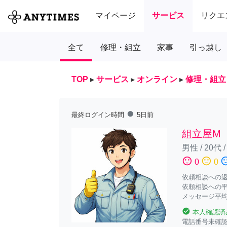
マイページ
サービス
リクエ
全て
修理・組立
家事
引っ越し
TOP
▸
サービス
▸
オンライン
▸
修理・組立
fiber_manual_record
最終ログイン時間
5日前
組立屋M
男性
/
20代
sentiment_satisfied
sentiment_neutral
sentiment_diss
0
0
依頼相談への返答
依頼相談への平
メッセージ平均
check_circle
本人確認済
電話番号未確