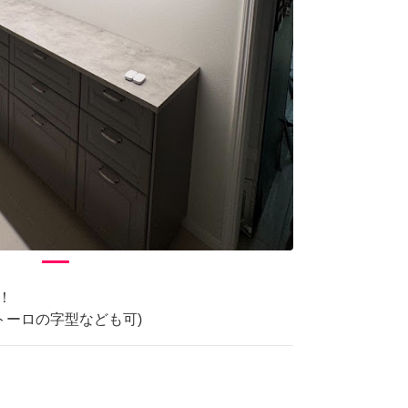
！
トーロの字型なども可)