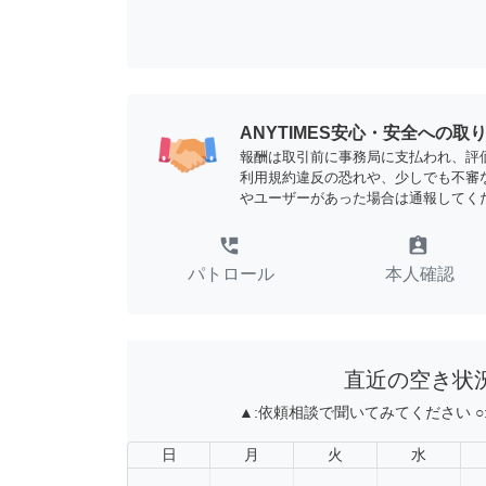
ANYTIMES安心・安全への取
報酬は取引前に事務局に支払われ、評
利用規約違反の恐れや、少しでも不審
やユーザーがあった場合は通報してく
perm_phone_msg
assignment_ind
パトロール
本人確認
直近の空き状
▲:
依頼相談で聞いてみてください
○
日
月
火
水