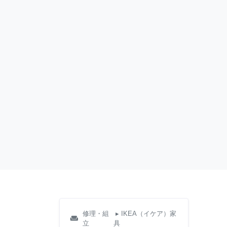
修理・組
▸ IKEA（イケア）家
weekend
立
具