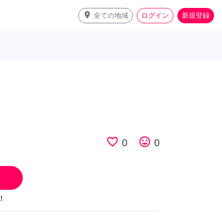
place
全ての地域
ログイン
新規登録
favorite_border
tag_faces
0
0
!