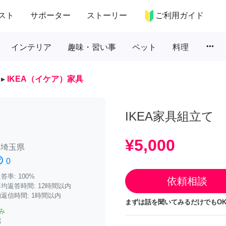
スト
サポーター
ストーリー
ご利用ガイド
more_horiz
インテリア
趣味・習い事
ペット
料理
▸
IKEA（イケア）家具
IKEA家具組立て
¥5,000
/
埼玉県
atisfied
0
率: 100%
依頼相談
均返答時間: 12時間以内
返信時間: 1時間以内
まずは話を聞いてみるだけでもOK
み
認