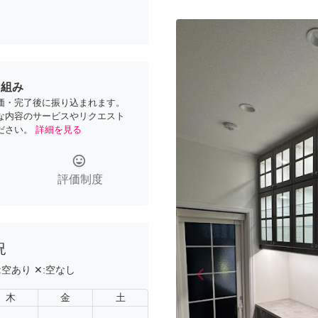
り組み
価・完了後に振り込まれます。
な内容のサービスやリクエスト
ださい。
詳細を見る
tag_faces
評価制度
況
:
空あり
✕:
空なし
arrow_back_ios
Previous
木
金
土