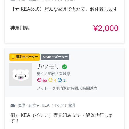
【元IKEA公式】どんな家具でも組立、解体致します
¥2,000
神奈川県
認定サポーター
Silver サポーター
カツモリ
check_circle
男性
/
60代
/
宮城県
sentiment_satisfied
sentiment_neutral
sentiment_dissatisfied
66
4
1
メッセージ平均返信時間: 8時間以内
weekend
修理・組立
▸ IKEA（イケア）家具
例）IKEA（イケア）家具組み立て・解体代行しま
す！