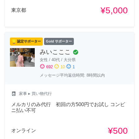
¥5,000
東京都
認定サポーター
Gold サポーター
みいこここ
check_circle
女性
/
40代
/
大分県
sentiment_satisfied
sentiment_neutral
sentiment_dissatisfied
692
10
1
メッセージ平均返信時間: 8時間以内
local_laundry_service
家事
▸ 買い物代行
メルカリのみ代行 初回の方500円でお試し コンビ
ニ払い不可
¥500
オンライン