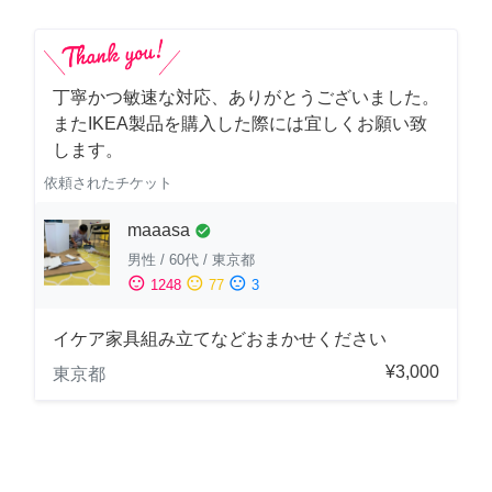
丁寧かつ敏速な対応、ありがとうございました。
またIKEA製品を購入した際には宜しくお願い致
します。
依頼されたチケット
maaasa
check_circle
男性
/
60代
/
東京都
sentiment_satisfied
sentiment_neutral
sentiment_dissatisfied
1248
77
3
イケア家具組み立てなどおまかせください
¥3,000
東京都