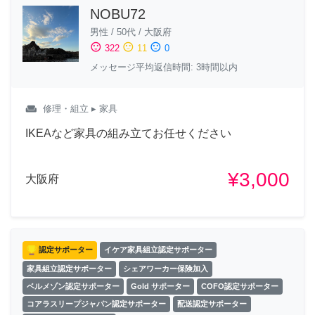
NOBU72
男性
/
50代
/
大阪府
sentiment_satisfied
sentiment_neutral
sentiment_dissatisfied
322
11
0
メッセージ平均返信時間: 3時間以内
weekend
修理・組立
▸ 家具
IKEAなど家具の組み立てお任せください
¥3,000
大阪府
認定サポーター
イケア家具組立認定サポーター
家具組立認定サポーター
シェアワーカー保険加入
ベルメゾン認定サポーター
Gold サポーター
COFO認定サポーター
コアラスリープジャパン認定サポーター
配送認定サポーター