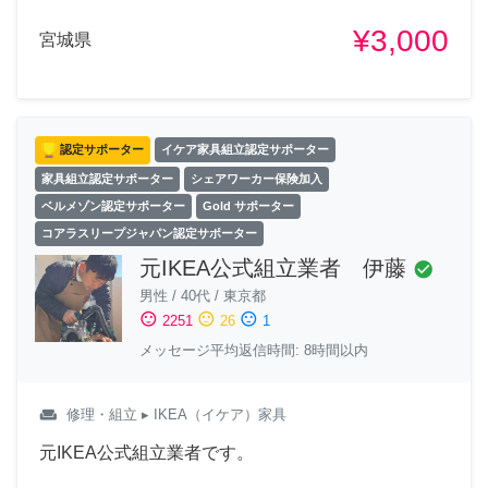
¥3,000
宮城県
認定サポーター
イケア家具組立認定サポーター
家具組立認定サポーター
シェアワーカー保険加入
ベルメゾン認定サポーター
Gold サポーター
コアラスリープジャパン認定サポーター
元IKEA公式組立業者 伊藤
check_circle
男性
/
40代
/
東京都
sentiment_satisfied
sentiment_neutral
sentiment_dissatisfied
2251
26
1
メッセージ平均返信時間: 8時間以内
weekend
修理・組立
▸ IKEA（イケア）家具
元IKEA公式組立業者です。