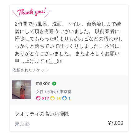
2時間でお風呂、洗面、トイレ、台所流しまで綺
麗にして頂き有難うございました。 以前業者に
掃除してもらった時よりも赤カビなどの汚れがし
っかりと落ちていてびっくりしました！ 本当に
ありがとうございました。 またよろしくお願い
申し上げますm(_ _)m
依頼されたチケット
makon
check_circle
女性
/
60代
/
東京都
sentiment_satisfied
sentiment_neutral
sentiment_dissatisfied
812
16
1
クオリティの高いお掃除
¥7,000
東京都