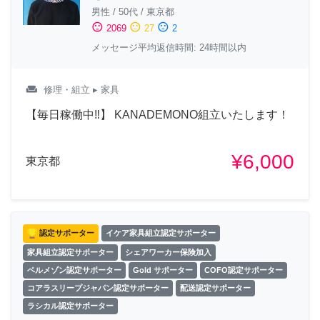
男性
/
50代
/
東京都
sentiment_satisfied
sentiment_neutral
sentiment_dissatisfied
2069
27
2
メッセージ平均返信時間: 24時間以内
weekend
修理・組立
▸ 家具
【毎日稼働中‼︎】 KANADEMONO組立いたします！
¥6,000
東京都
認定サポーター
イケア家具組立認定サポーター
家具組立認定サポーター
シェアワーカー保険加入
ベルメゾン認定サポーター
Gold サポーター
COFO認定サポーター
コアラスリープジャパン認定サポーター
配送認定サポーター
ラシカル認定サポーター