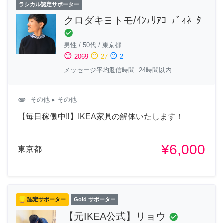
ラシカル認定サポーター
クロダキヨトモ/ｲﾝﾃﾘｱｺｰﾃﾞｨﾈｰﾀｰ
check_circle
男性
/
50代
/
東京都
sentiment_satisfied
sentiment_neutral
sentiment_dissatisfied
2069
27
2
メッセージ平均返信時間: 24時間以内
attachment
その他
▸ その他
【毎日稼働中‼︎】IKEA家具の解体いたします！
¥6,000
東京都
認定サポーター
Gold サポーター
【元IKEA公式】リョウ
check_circle