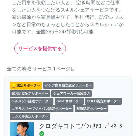
した用事を依頼したい人と、 空き時間などに仕事
をしたい人をつなげるスキルシェアサービスです。
家の掃除から家具組み立て、料理代行、語学レッス
ンなど日常のちょっとしたことからスキルシェアが
可能です。全国365日24時間対応可能。
サービスを提供する
全ての地域
サービス
1ページ目
認定サポーター
イケア家具組立認定サポーター
家具組立認定サポーター
シェアワーカー保険加入
ベルメゾン認定サポーター
Gold サポーター
COFO認定サポーター
コアラスリープジャパン認定サポーター
配送認定サポーター
ラシカル認定サポーター
クロダキヨトモ/ｲﾝﾃﾘｱｺｰﾃﾞｨﾈｰﾀｰ
check_circle