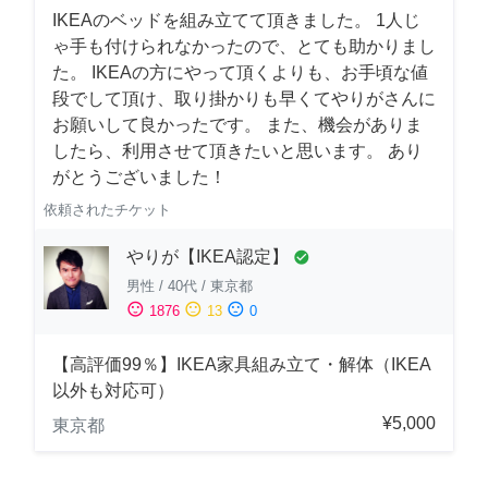
IKEAのベッドを組み立てて頂きました。 1人じ
ゃ手も付けられなかったので、とても助かりまし
た。 IKEAの方にやって頂くよりも、お手頃な値
段でして頂け、取り掛かりも早くてやりがさんに
お願いして良かったです。 また、機会がありま
したら、利用させて頂きたいと思います。 あり
がとうございました！
依頼されたチケット
やりが【IKEA認定】
check_circle
男性
/
40代
/
東京都
sentiment_satisfied
sentiment_neutral
sentiment_dissatisfied
1876
13
0
【高評価99％】IKEA家具組み立て・解体（IKEA
以外も対応可）
¥5,000
東京都