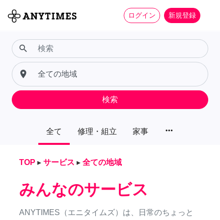
ログイン
新規登録
search
place
検索
more_horiz
全て
修理・組立
家事
TOP
▸
サービス
▸
全ての地域
みんなのサービス
ANYTIMES（エニタイムズ）は、日常のちょっと