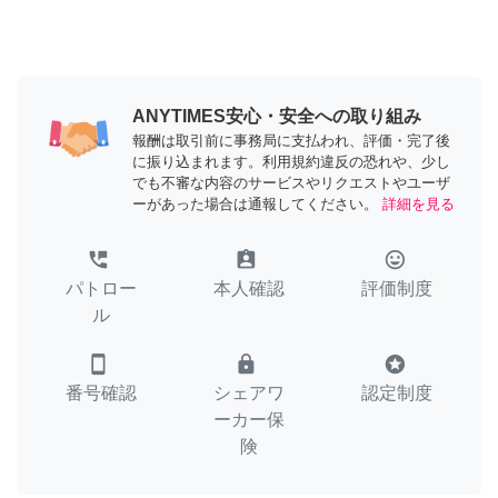
ANYTIMES安心・安全への取り組み
報酬は取引前に事務局に支払われ、評価・完了後
に振り込まれます。利用規約違反の恐れや、少し
でも不審な内容のサービスやリクエストやユーザ
ーがあった場合は通報してください。
詳細を見る
perm_phone_msg
assignment_ind
tag_faces
パトロー
本人確認
評価制度
ル
smartphone
lock
stars
番号確認
シェアワ
認定制度
ーカー保
険