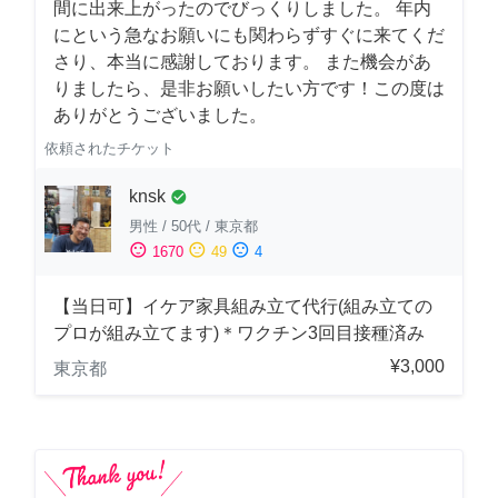
間に出来上がったのでびっくりしました。 年内
にという急なお願いにも関わらずすぐに来てくだ
さり、本当に感謝しております。 また機会があ
りましたら、是非お願いしたい方です！この度は
ありがとうございました。
依頼されたチケット
knsk
check_circle
男性
/
50代
/
東京都
sentiment_satisfied
sentiment_neutral
sentiment_dissatisfied
1670
49
4
【当日可】イケア家具組み立て代行(組み立ての
プロが組み立てます)＊ワクチン3回目接種済み
¥3,000
東京都