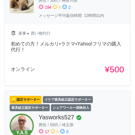
男性
/
30代
/
神奈川県
sentiment_satisfied
sentiment_neutral
sentiment_dissatisfied
194
6
2
メッセージ平均返信時間: 12時間以内
local_laundry_service
家事
▸ 買い物代行
初めての方！メルカリ•ラクマ•Yahoo!フリマの購入
代行！
¥500
オンライン
認定サポーター
イケア家具組立認定サポーター
家具組立認定サポーター
シェアワーカー保険加入
Yasworks527
check_circle
男性
/
50代
/
埼玉県
sentiment_satisfied
sentiment_neutral
sentiment_dissatisfied
17
0
0