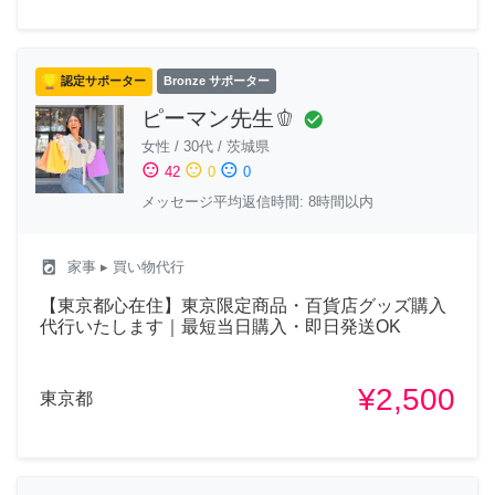
認定サポーター
Bronze サポーター
ピーマン先生🫑
check_circle
女性
/
30代
/
茨城県
sentiment_satisfied
sentiment_neutral
sentiment_dissatisfied
42
0
0
メッセージ平均返信時間: 8時間以内
local_laundry_service
家事
▸ 買い物代行
【東京都心在住】東京限定商品・百貨店グッズ購入
代行いたします｜最短当日購入・即日発送OK
¥2,500
東京都