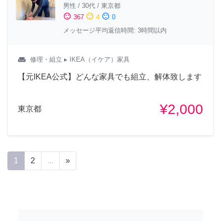
男性
/
30代
/
東京都
sentiment_satisfied
sentiment_neutral
sentiment_dissatisfied
367
4
0
メッセージ平均返信時間: 3時間以内
weekend
修理・組立
▸ IKEA（イケア）家具
【元IKEA公式】どんな家具でも組立、解体致します
¥2,000
東京都
1
2
...
»