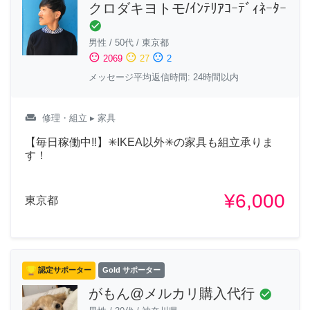
クロダキヨトモ/ｲﾝﾃﾘｱｺｰﾃﾞｨﾈｰﾀｰ
check_circle
男性
/
50代
/
東京都
sentiment_satisfied
sentiment_neutral
sentiment_dissatisfied
2069
27
2
メッセージ平均返信時間: 24時間以内
weekend
修理・組立
▸ 家具
【毎日稼働中‼︎】✳︎IKEA以外✳︎の家具も組立承りま
す！
¥6,000
東京都
認定サポーター
Gold サポーター
がもん@メルカリ購入代行
check_circle