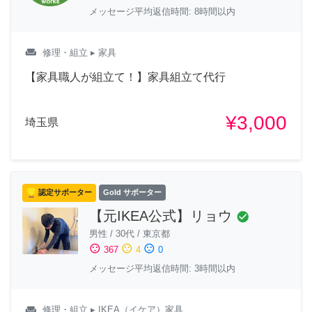
メッセージ平均返信時間: 8時間以内
weekend
修理・組立
▸ 家具
【家具職人が組立て！】家具組立て代行
¥3,000
埼玉県
認定サポーター
Gold サポーター
【元IKEA公式】リョウ
check_circle
男性
/
30代
/
東京都
sentiment_satisfied
sentiment_neutral
sentiment_dissatisfied
367
4
0
メッセージ平均返信時間: 3時間以内
weekend
修理・組立
▸ IKEA（イケア）家具