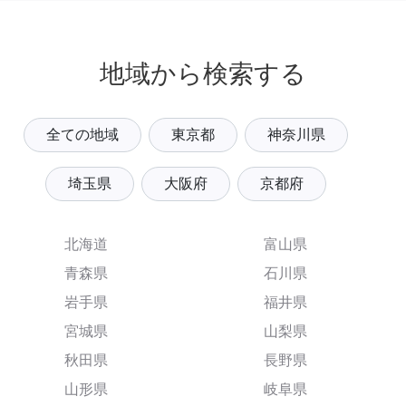
地域から検索する
全ての地域
東京都
神奈川県
埼玉県
大阪府
京都府
北海道
富山県
青森県
石川県
岩手県
福井県
宮城県
山梨県
秋田県
長野県
山形県
岐阜県