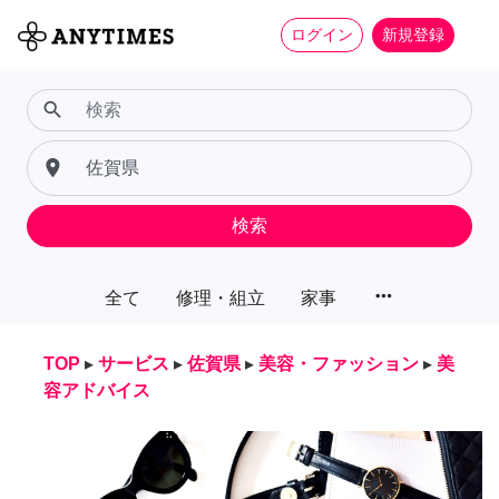
ログイン
新規登録
search
place
検索
more_horiz
全て
修理・組立
家事
TOP
▸
サービス
▸
佐賀県
▸
美容・ファッション
▸
美
容アドバイス