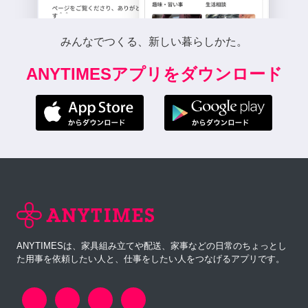
みんなでつくる、新しい暮らしかた。
ANYTIMESアプリをダウンロード
ANYTIMESは、家具組み立てや配送、家事などの日常のちょっとし
た用事を依頼したい人と、仕事をしたい人をつなげるアプリです。