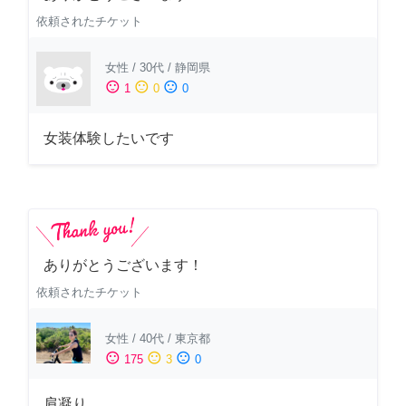
依頼されたチケット
女性
/
30代
/
静岡県
sentiment_satisfied
sentiment_neutral
sentiment_dissatisfied
1
0
0
女装体験したいです
ありがとうございます！
依頼されたチケット
女性
/
40代
/
東京都
sentiment_satisfied
sentiment_neutral
sentiment_dissatisfied
175
3
0
肩凝り