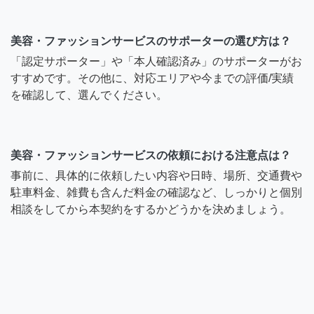
美容・ファッションサービスのサポーターの選び方は？
「認定サポーター」や「本人確認済み」のサポーターがお
すすめです。その他に、対応エリアや今までの評価/実績
を確認して、選んでください。
美容・ファッションサービスの依頼における注意点は？
事前に、具体的に依頼したい内容や日時、場所、交通費や
駐車料金、雑費も含んだ料金の確認など、しっかりと個別
相談をしてから本契約をするかどうかを決めましょう。