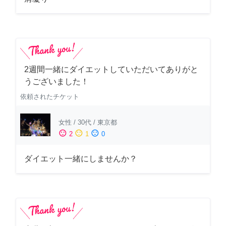
2週間一緒にダイエットしていただいてありがと
うございました！
依頼されたチケット
女性
/
30代
/
東京都
sentiment_satisfied
sentiment_neutral
sentiment_dissatisfied
2
1
0
ダイエット一緒にしませんか？