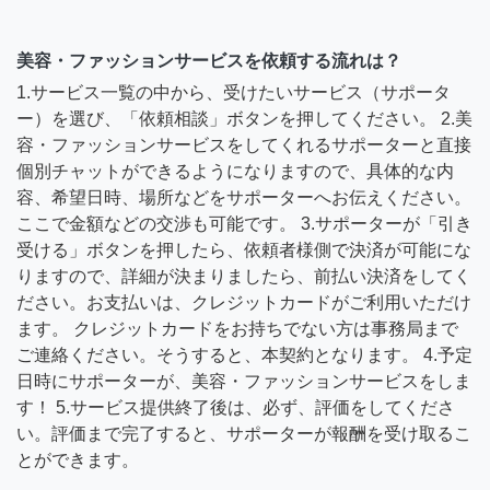
美容・ファッションサービスを依頼する流れは？
1.サービス一覧の中から、受けたいサービス（サポータ
ー）を選び、「依頼相談」ボタンを押してください。 2.美
容・ファッションサービスをしてくれるサポーターと直接
個別チャットができるようになりますので、具体的な内
容、希望日時、場所などをサポーターへお伝えください。
ここで金額などの交渉も可能です。 3.サポーターが「引き
受ける」ボタンを押したら、依頼者様側で決済が可能にな
りますので、詳細が決まりましたら、前払い決済をしてく
ださい。お支払いは、クレジットカードがご利用いただけ
ます。 クレジットカードをお持ちでない方は事務局まで
ご連絡ください。そうすると、本契約となります。 4.予定
日時にサポーターが、美容・ファッションサービスをしま
す！ 5.サービス提供終了後は、必ず、評価をしてくださ
い。評価まで完了すると、サポーターが報酬を受け取るこ
とができます。