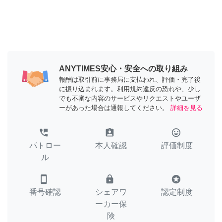
ANYTIMES安心・安全への取り組み
報酬は取引前に事務局に支払われ、評価・完了後
に振り込まれます。利用規約違反の恐れや、少し
でも不審な内容のサービスやリクエストやユーザ
ーがあった場合は通報してください。
詳細を見る
perm_phone_msg
assignment_ind
tag_faces
パトロー
本人確認
評価制度
ル
smartphone
lock
stars
番号確認
シェアワ
認定制度
ーカー保
険