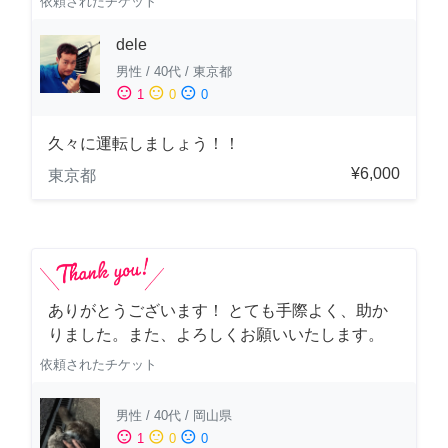
依頼されたチケット
dele
男性
/
40代
/
東京都
sentiment_satisfied
sentiment_neutral
sentiment_dissatisfied
1
0
0
久々に運転しましょう！！
¥6,000
東京都
ありがとうございます！ とても手際よく、助か
りました。また、よろしくお願いいたします。
依頼されたチケット
男性
/
40代
/
岡山県
sentiment_satisfied
sentiment_neutral
sentiment_dissatisfied
1
0
0