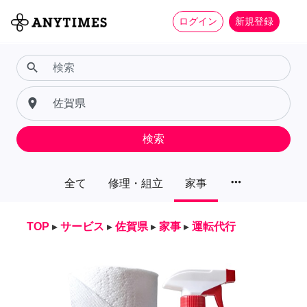
ログイン
新規登録
search
place
検索
more_horiz
全て
修理・組立
家事
TOP
▸
サービス
▸
佐賀県
▸
家事
▸
運転代行