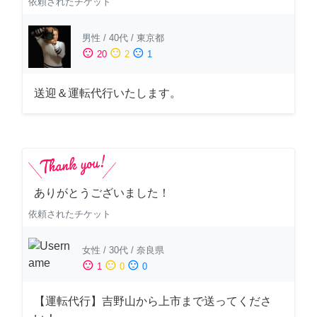
依頼されたチケット
男性
/
40代
/
東京都
sentiment_satisfied
sentiment_neutral
sentiment_dissatisfied
20
2
1
送迎＆運転代行いたします。
ありがとうございました！
依頼されたチケット
女性
/
30代
/
奈良県
sentiment_satisfied
sentiment_neutral
sentiment_dissatisfied
1
0
0
【運転代行】吉野山から上市まで送ってくださ