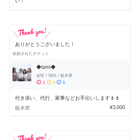
い！
ありがとうございました！
依頼されたチケット
◆tami◆
女性
/
30代
/
栃木県
sentiment_satisfied
sentiment_neutral
sentiment_dissatisfied
1
0
0
付き添い、代行、家事などお手伝いします🌷🌷
¥3,000
栃木県