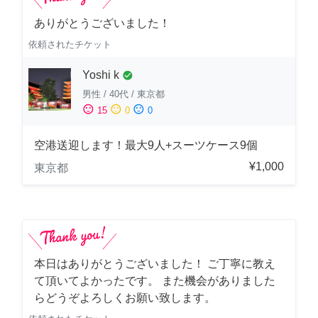
ありがとうございました！
依頼されたチケット
Yoshi k
check_circle
男性
/
40代
/
東京都
sentiment_satisfied
sentiment_neutral
sentiment_dissatisfied
15
0
0
空港送迎します！最大9人+スーツケース9個
¥1,000
東京都
本日はありがとうございました！ ご丁寧に教え
て頂いてよかったです。 また機会がありました
らどうぞよろしくお願い致します。