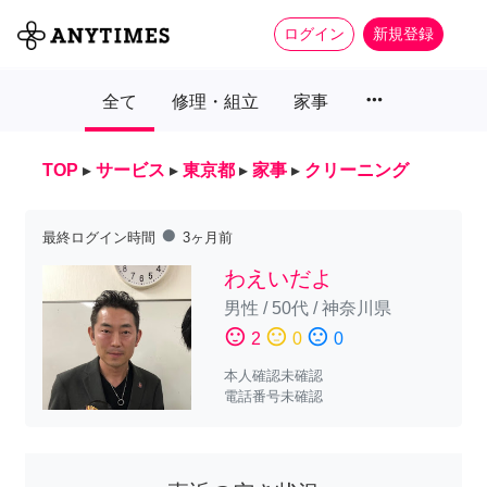
ログイン
新規登録
more_horiz
全て
修理・組立
家事
TOP
▸
サービス
▸
東京都
▸
家事
▸
クリーニング
fiber_manual_record
最終ログイン時間
3ヶ月前
わえいだよ
男性
/
50代
/
神奈川県
sentiment_satisfied
sentiment_neutral
sentiment_dissatisfied
2
0
0
本人確認未確認
電話番号未確認