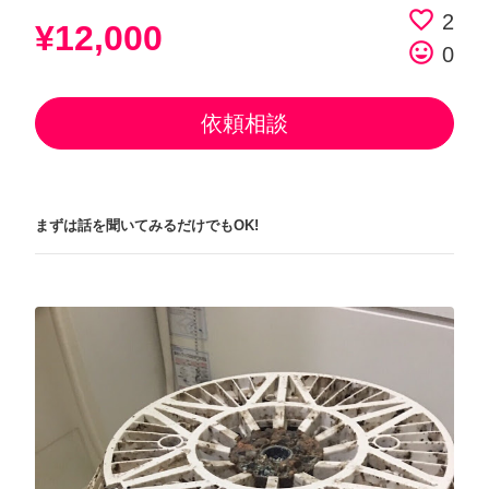
favorite_border
2
¥12,000
tag_faces
0
依頼相談
まずは話を聞いてみるだけでもOK!