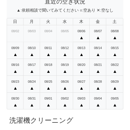
直近の空き状況
▲:
依頼相談で聞いてみてください
○:
空あり
✕:
空なし
日
月
火
水
木
金
土
08/02
08/03
08/04
08/05
08/06
08/07
08/08
▲
▲
▲
08/09
08/10
08/11
08/12
08/13
08/14
08/15
▲
▲
▲
▲
▲
▲
▲
08/16
08/17
08/18
08/19
08/20
08/21
08/22
▲
▲
▲
▲
▲
▲
▲
08/23
08/24
08/25
08/26
08/27
08/28
08/29
▲
▲
▲
▲
▲
▲
▲
08/30
08/31
09/01
09/02
09/03
09/04
09/05
▲
▲
▲
▲
▲
▲
▲
洗濯機クリーニング