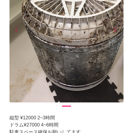
arrow_back_ios
arrow_forward_ios
Previous
Next
縦型 ¥12000 2~3時間
ドラム¥27000 4~6時間
駐車スペース確保お願いしてます。