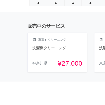
▲
▲
▲
▲
販売中のサービス
local_laundry_service
local_laundry_service
家事
▸ クリーニング
洗濯機クリーニング
洗
¥27,000
神奈川県
東