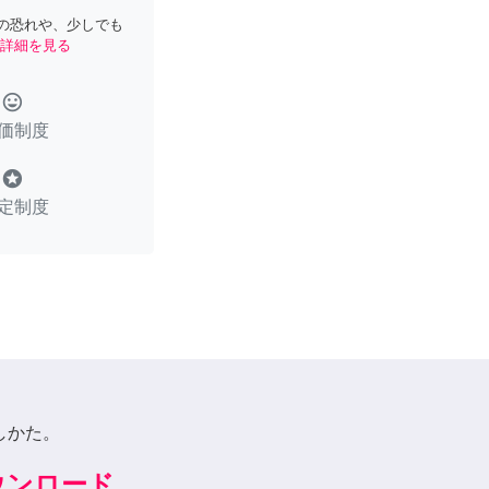
の恐れや、少しでも
詳細を見る
tag_faces
価制度
stars
定制度
しかた。
ダウンロード