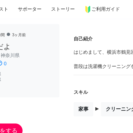
more_horiz
インテリア
趣味・習い事
ペット
料理
スト
サポーター
ストーリー
ご利用ガイド
fiber_manual_record
時間
3ヶ月前
自己紹介
だよ
はじめまして、横浜市鶴見区
/
神奈川県
ssatisfied
0
普段は洗濯機クリーニング
認
認
スキル
▸
家事
クリーニン
をする