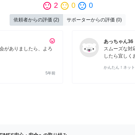
sentiment_satisfied
2
sentiment_neutral
0
sentiment_dissatisfied
0
依頼者からの評価
(
2
)
サポーターからの評価
(
0
)
tag_faces
あっちゃん36
会がありましたら、よろ
スムーズな対
したら宜しく
かんたん！ネット
5年前