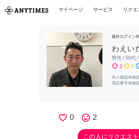
全て
修理・組立
家事
引っ越し
マイページ
サービス
リクエ
最終ログイン
わえい
男性
/
50代
sentiment_satisfied
sentiment_neutral
sentiment_di
2
0
本人確認未確
電話番号未確
favorite_border
0
tag_faces
2
この人にリクエスト