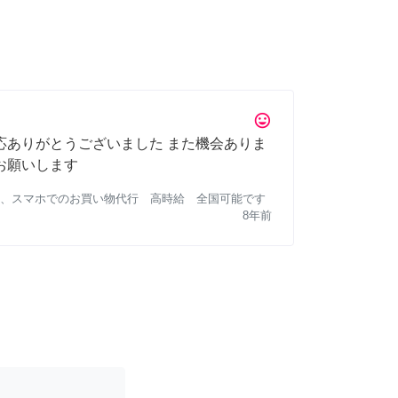
tag_faces
応ありがとうございました また機会ありま
お願いします
、スマホでのお買い物代行 高時給 全国可能です
8年前