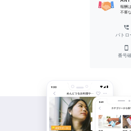
AN
報酬
不審
perm_phone_msg
パトロ
smartphone
番号