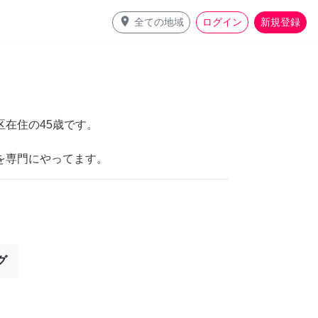
place
全ての地域
ログイン
新規登録
在住の45歳です。
を専門にやってます。
グ