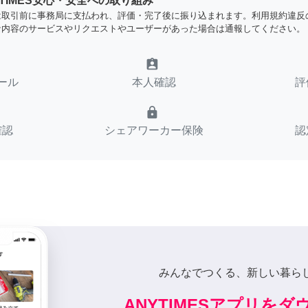
YTIMES安心・安全への取り組み
は取引前に事務局に支払われ、評価・完了後に振り込まれます。利用規約違反
な内容のサービスやリクエストやユーザーがあった場合は通報してください。
assignment_ind
ール
本人確認
評
lock
確認
シェアワーカー保険
認
みんなでつくる、新しい暮ら
ANYTIMESアプリを