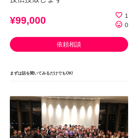
favorite_border
1
¥99,000
tag_faces
0
依頼相談
まずは話を聞いてみるだけでもOK!