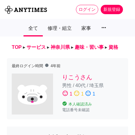
ログイン
新規登録
more_horiz
全て
修理・組立
家事
TOP
▸
サービス
▸
神奈川県
▸
趣味・習い事
▸
資格
fiber_manual_record
最終ログイン時間
4年前
りこうさん
男性
/
40代
/
埼玉県
sentiment_satisfied
sentiment_neutral
sentiment_dissatisfied
1
1
1
check_circle
本人確認済み
電話番号未確認