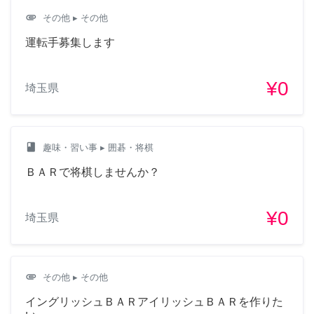
attachment
その他
▸ その他
運転手募集します
¥0
埼玉県
class
趣味・習い事
▸ 囲碁・将棋
ＢＡＲで将棋しませんか？
¥0
埼玉県
attachment
その他
▸ その他
イングリッシュＢＡＲアイリッシュＢＡＲを作りた