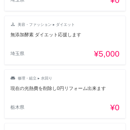
¥0
checkroom
美容・ファッション
▸ ダイエット
無添加酵素 ダイエット応援します
¥5,000
埼玉県
weekend
修理・組立
▸ 水回り
現在の光熱費を削除し0円リフォーム出来ます
¥0
栃木県