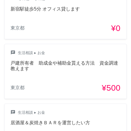
新宿駅徒歩5分 オフィス貸します
¥0
東京都
chat
生活相談
▸ お金
戸建所有者 助成金や補助金貰える方法 資金調達
教えます
¥500
東京都
chat
生活相談
▸ お金
居酒屋＆炭焼きＢＡＲを運営したい方