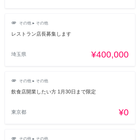
attachment
その他
▸ その他
レストラン店長募集します
¥400,000
埼玉県
attachment
その他
▸ その他
飲食店開業したい方 1月30日まで限定
¥0
東京都
attachment
その他
▸ その他