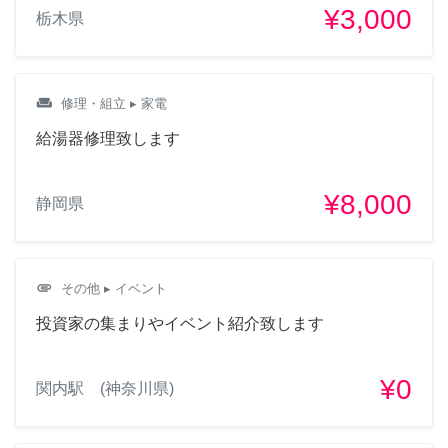
¥3,000
栃木県
weekend
修理・組立
▸ 家電
給湯器修理致します
¥8,000
静岡県
attachment
その他
▸ イベント
投資家の集まりやイベント紹介致します
¥0
関内駅 (神奈川県)