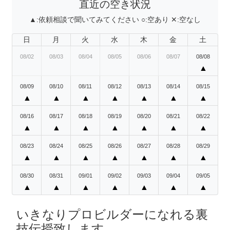
直近の空き状況
▲:
依頼相談で聞いてみてください
○:
空あり
✕:
空なし
日
月
火
水
木
金
土
08/02
08/03
08/04
08/05
08/06
08/07
08/08
▲
08/09
08/10
08/11
08/12
08/13
08/14
08/15
▲
▲
▲
▲
▲
▲
▲
08/16
08/17
08/18
08/19
08/20
08/21
08/22
▲
▲
▲
▲
▲
▲
▲
08/23
08/24
08/25
08/26
08/27
08/28
08/29
▲
▲
▲
▲
▲
▲
▲
08/30
08/31
09/01
09/02
09/03
09/04
09/05
▲
▲
▲
▲
▲
▲
▲
いきなりプロビルダーになれる裏
技伝授致します