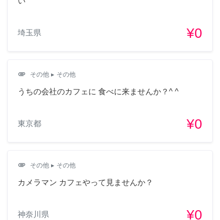
い
¥0
埼玉県
attachment
その他
▸ その他
うちの会社のカフェに 食べに来ませんか？^ ^
¥0
東京都
attachment
その他
▸ その他
カメラマン カフェやって見ませんか？
¥0
神奈川県