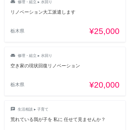
weekend
修理・組立
▸ 水回り
リノベーション大工派遣します
¥25,000
栃木県
weekend
修理・組立
▸ 水回り
空き家の現状回復リノベーション
¥20,000
栃木県
chat
生活相談
▸ 子育て
荒れている我が子を 私に 任せて見ませんか？