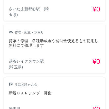
¥0
さいたま新都心駅 (埼
玉県)
weekend
修理・組立
▸ 水回り
持家の修理 各種助成金や補助金使えるもの使用し
無料にて修理します
¥0
越谷レイクタウン駅
(埼玉県)
chat
生活相談
▸ お金
新規ＢＡＲテンダー募集
埼玉県