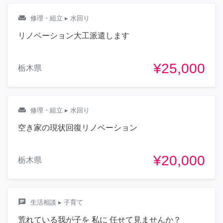
weekend
修理・組立
▸ 水回り
リノベーション大工派遣します
¥25,000
栃木県
weekend
修理・組立
▸ 水回り
空き家の現状回復リノベーション
¥20,000
栃木県
chat
生活相談
▸ 子育て
荒れている我が子を 私に 任せて見ませんか？