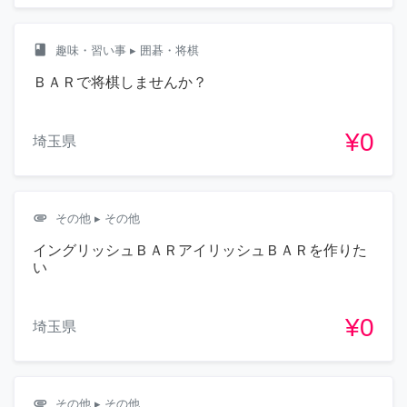
class
趣味・習い事
▸ 囲碁・将棋
ＢＡＲで将棋しませんか？
¥0
埼玉県
attachment
その他
▸ その他
イングリッシュＢＡＲアイリッシュＢＡＲを作りた
い
¥0
埼玉県
attachment
その他
▸ その他