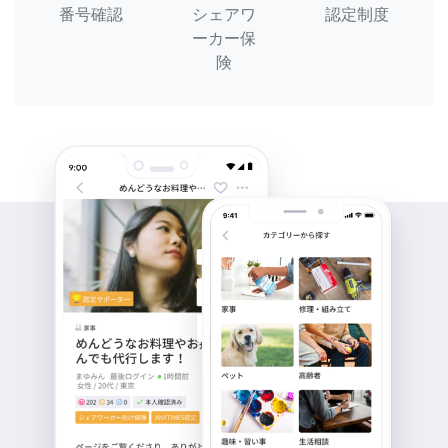
番号確認
シェアワ
認定制度
ーカー保
険