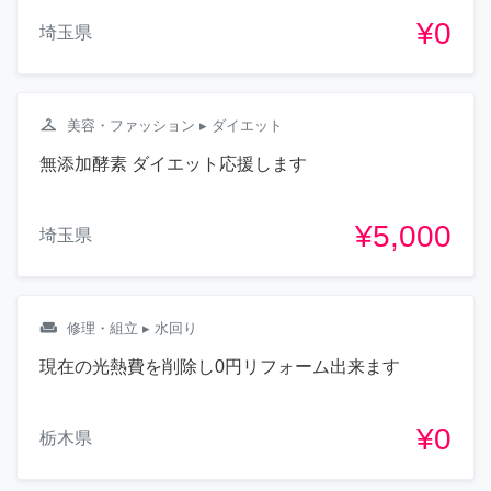
¥0
埼玉県
checkroom
美容・ファッション
▸ ダイエット
無添加酵素 ダイエット応援します
¥5,000
埼玉県
weekend
修理・組立
▸ 水回り
現在の光熱費を削除し0円リフォーム出来ます
¥0
栃木県