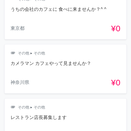
うちの会社のカフェに 食べに来ませんか？^ ^
¥0
東京都
attachment
その他
▸ その他
カメラマン カフェやって見ませんか？
¥0
神奈川県
attachment
その他
▸ その他
レストラン店長募集します