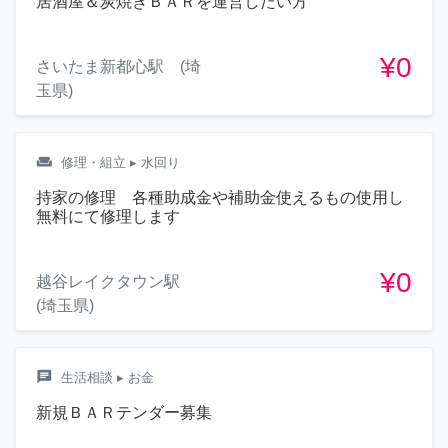
居酒屋＆炭焼きＢＡＲを運営したい方
¥0
さいたま新都心駅 (埼
玉県)
weekend
修理・組立
▸ 水回り
持家の修理 各種助成金や補助金使えるもの使用し
無料にて修理します
¥0
越谷レイクタウン駅
(埼玉県)
chat
生活相談
▸ お金
新規ＢＡＲテンダー募集