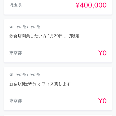
¥400,000
埼玉県
attachment
その他
▸ その他
飲食店開業したい方 1月30日まで限定
¥0
東京都
attachment
その他
▸ その他
新宿駅徒歩5分 オフィス貸します
¥0
東京都