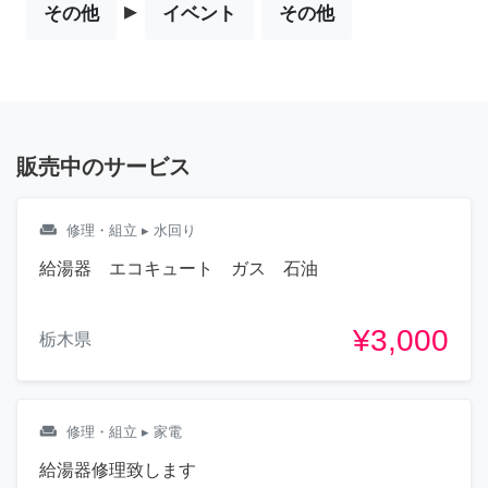
▸
その他
イベント
その他
販売中のサービス
weekend
修理・組立
▸ 水回り
給湯器 エコキュート ガス 石油
¥3,000
栃木県
weekend
修理・組立
▸ 家電
給湯器修理致します