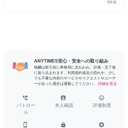
9年前
ANYTIMES安心・安全への取り組み
報酬は取引前に事務局に支払われ、評価・完了後
に振り込まれます。利用規約違反の恐れや、少し
でも不審な内容のサービスやリクエストやユーザ
ーがあった場合は通報してください。
詳細を見る
perm_phone_msg
assignment_ind
tag_faces
パトロー
本人確認
評価制度
ル
smartphone
lock
stars