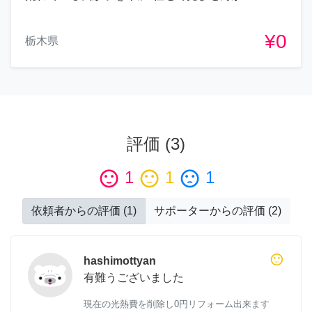
¥0
栃木県
評価
(
3
)
sentiment_satisfied
1
sentiment_neutral
1
sentiment_dissatisfied
1
依頼者からの評価
(
1
)
サポーターからの評価
(
2
)
sentiment_neutral
hashimottyan
有難うございました
現在の光熱費を削除し0円リフォーム出来ます