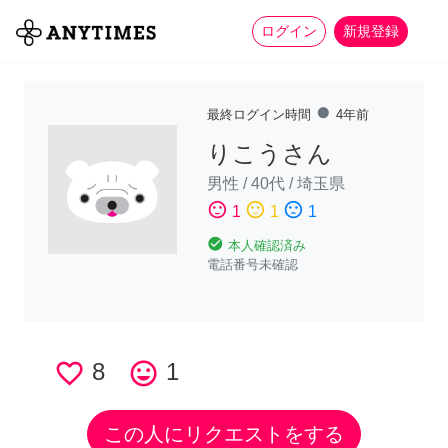
more_horiz
全て
修理・組立
家事
ログイン
新規登録
fiber_manual_record
最終ログイン時間
4年前
りこうさん
男性
/
40代
/
埼玉県
sentiment_satisfied
sentiment_neutral
sentiment_dissatisfied
1
1
1
check_circle
本人確認済み
電話番号未確認
favorite_border
8
tag_faces
1
この人にリクエストをする