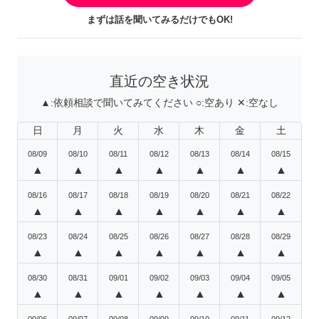
まずは話を聞いてみるだけでもOK!
直近の空き状況
▲:
依頼相談で聞いてみてください
○:
空あり
✕:
空なし
日
月
火
水
木
金
土
08/09
08/10
08/11
08/12
08/13
08/14
08/15
▲
▲
▲
▲
▲
▲
▲
08/16
08/17
08/18
08/19
08/20
08/21
08/22
▲
▲
▲
▲
▲
▲
▲
08/23
08/24
08/25
08/26
08/27
08/28
08/29
▲
▲
▲
▲
▲
▲
▲
08/30
08/31
09/01
09/02
09/03
09/04
09/05
▲
▲
▲
▲
▲
▲
▲
09/06
09/07
09/08
09/09
09/10
09/11
09/12