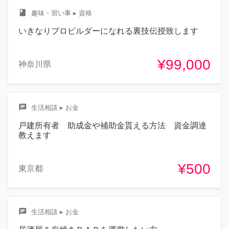
class
趣味・習い事
▸ 資格
いきなりプロビルダーになれる裏技伝授致します
¥99,000
神奈川県
chat
生活相談
▸ お金
戸建所有者 助成金や補助金貰える方法 資金調達
教えます
¥500
東京都
chat
生活相談
▸ お金