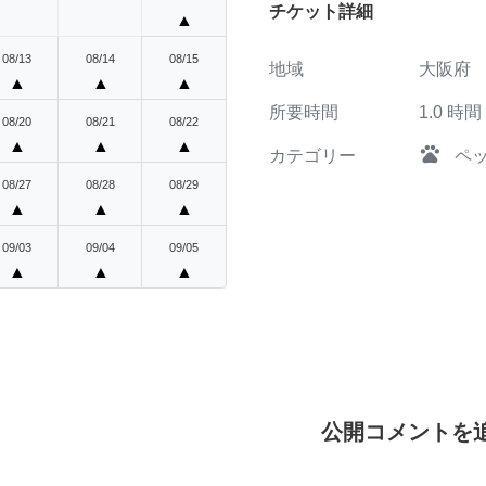
チケット詳細
▲
08/13
08/14
08/15
地域
大阪府
▲
▲
▲
所要時間
1.0
時間
08/20
08/21
08/22
▲
▲
▲
pets
カテゴリー
ペ
08/27
08/28
08/29
▲
▲
▲
09/03
09/04
09/05
▲
▲
▲
公開コメントを