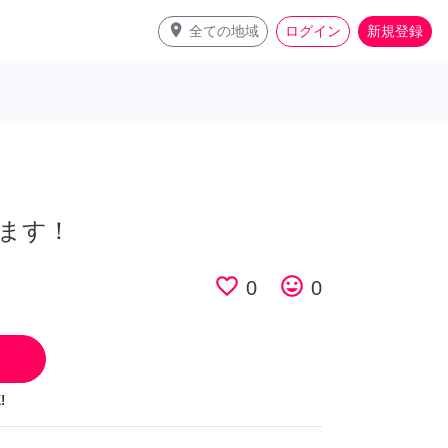
place
全ての地域
ログイン
新規登録
ます！
favorite_border
tag_faces
0
0
!