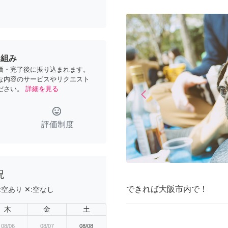
り組み
価・完了後に振り込まれます。
な内容のサービスやリクエスト
ださい。
詳細を見る
arrow_back_ios
Previous
tag_faces
評価制度
況
できれば大阪市内で！
:
空あり
✕:
空なし
木
金
土
08/06
08/07
08/08