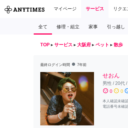
マイページ
サービス
リクエ
全て
修理・組立
家事
引っ越し
TOP
▸
サービス
▸
大阪府
▸
ペット
▸
散歩
fiber_manual_record
最終ログイン時間
7年前
せおん
男性
/
20代
sentiment_satisfied
sentiment_neutral
sentiment_diss
0
0
本人確認未確
電話番号未確