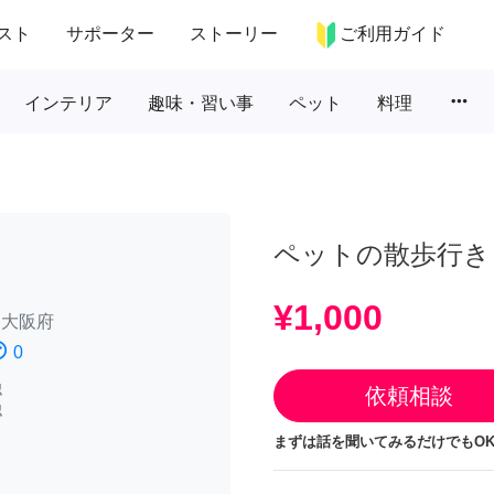
スト
サポーター
ストーリー
ご利用ガイド
more_horiz
インテリア
趣味・習い事
ペット
料理
ペットの散歩行き
¥1,000
/
大阪府
atisfied
0
認
依頼相談
認
まずは話を聞いてみるだけでもOK