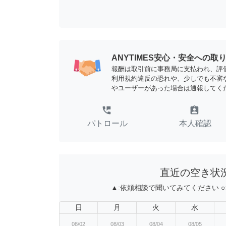
ANYTIMES安心・安全への取
報酬は取引前に事務局に支払われ、評
利用規約違反の恐れや、少しでも不審
やユーザーがあった場合は通報してく
perm_phone_msg
assignment_ind
パトロール
本人確認
直近の空き状
▲:
依頼相談で聞いてみてください
○
日
月
火
水
08/02
08/03
08/04
08/05