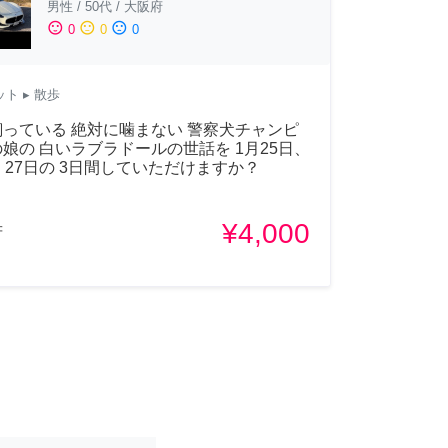
男性
/
50代
/
大阪府
sentiment_satisfied
sentiment_neutral
sentiment_dissatisfied
0
0
0
ット
▸ 散歩
っている 絶対に噛まない 警察犬チャンピ
娘の 白いラブラドールの世話を 1月25日、
、27日の 3日間していただけますか？
¥4,000
府