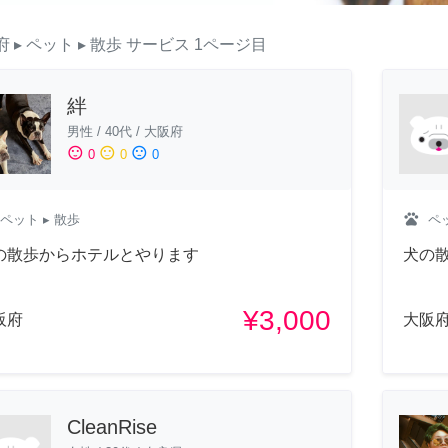
府
▸ ペット
▸ 散歩
サービス
1ページ目
絆
男性
/
40代
/
大阪府
sentiment_satisfied
sentiment_neutral
sentiment_dissatisfied
0
0
0
pets
ペット
▸ 散歩
ペ
の散歩からホテルとやります
犬の
¥3,000
阪府
大阪
CleanRise