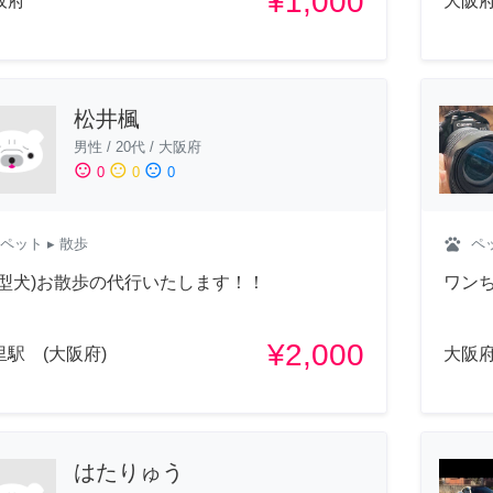
¥1,000
阪府
大阪
松井楓
男性
/
20代
/
大阪府
sentiment_satisfied
sentiment_neutral
sentiment_dissatisfied
0
0
0
pets
ペット
▸ 散歩
ペ
小型犬)お散歩の代行いたします！！
ワンち
¥2,000
里駅 (大阪府)
大阪
はたりゅう