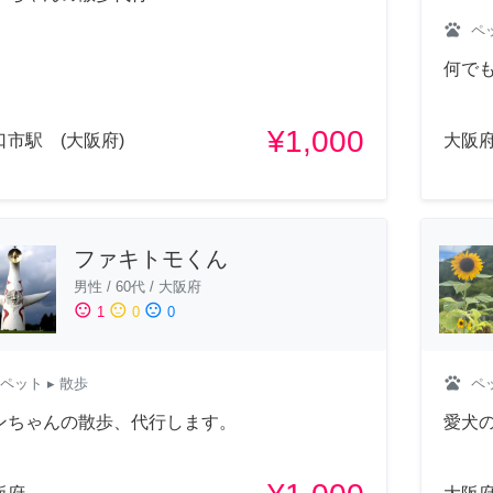
pets
ペ
何で
¥1,000
口市駅 (大阪府)
大阪
ファキトモくん
男性
/
60代
/
大阪府
sentiment_satisfied
sentiment_neutral
sentiment_dissatisfied
1
0
0
pets
ペ
ペット
▸ 散歩
愛犬
ンちゃんの散歩、代行します。