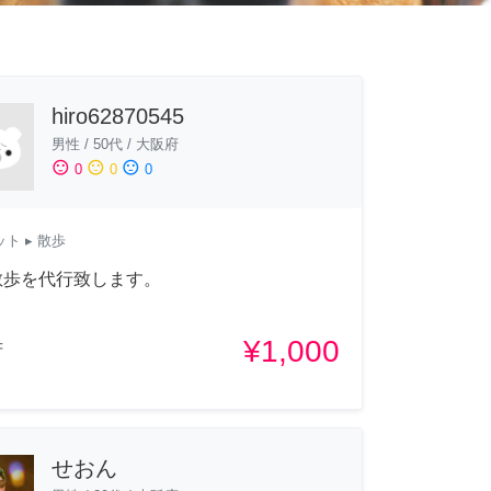
hiro62870545
男性
/
50代
/
大阪府
sentiment_satisfied
sentiment_neutral
sentiment_dissatisfied
0
0
0
ット
▸ 散歩
散歩を代行致します。
¥1,000
府
せおん