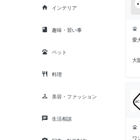
home
インテリア
pets
class
趣味・習い事
愛
pets
ペット
大
restaurant
料理
checkroom
美容・ファッション
chat
生活相談
pets
ワ