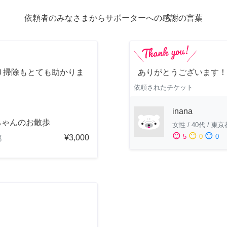
依頼者のみなさまからサポーターへの感謝の言葉
り掃除もとても助かりま
ありがとうございます！
依頼されたチケット
inana
ちゃんのお散歩
女性
/
40代
/
東京
sentiment_satisfied
sentiment_neutral
sentiment_dissatisfied
5
0
0
¥3,000
都