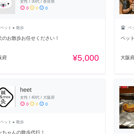
女性
/
30代
/
奈良県
sentiment_satisfied
sentiment_neutral
sentiment_dissatisfied
0
0
0
pets
ペット
▸ 散歩
ペ
犬のお散歩お任せください！
ペッ
¥5,000
阪府
大阪
heet
女性
/
40代
/
大阪府
sentiment_satisfied
sentiment_neutral
sentiment_dissatisfied
0
0
0
ペット
▸ 散歩
ンちゃんの散歩代行！