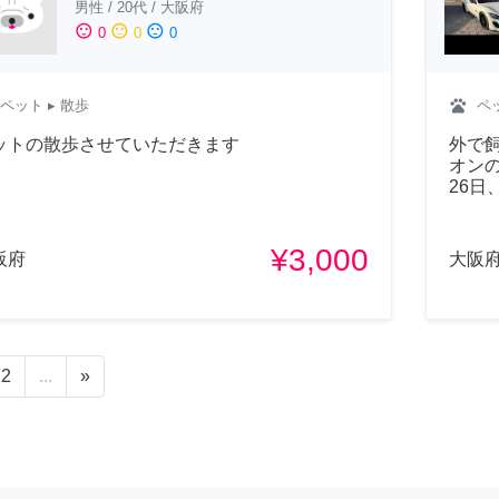
男性
/
20代
/
大阪府
sentiment_satisfied
sentiment_neutral
sentiment_dissatisfied
0
0
0
pets
ペット
▸ 散歩
ペ
ットの散歩させていただきます
外で飼
オンの
26日
¥3,000
阪府
大阪
2
...
»