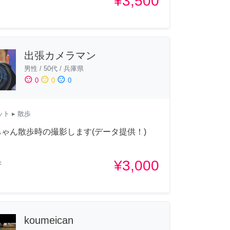
¥3,500
府
出張カメラマン
男性
/
50代
/
兵庫県
sentiment_satisfied
sentiment_neutral
sentiment_dissatisfied
0
0
0
ット
▸ 散歩
ゃん散歩時の撮影します(データ提供！)
¥3,000
府
koumeican