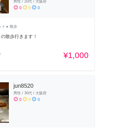
男性
/
20代
/
大阪府
sentiment_satisfied
sentiment_neutral
sentiment_dissatisfied
0
0
0
ット
▸ 散歩
トの散歩行きます！
¥1,000
府
jun8520
男性
/
30代
/
大阪府
sentiment_satisfied
sentiment_neutral
sentiment_dissatisfied
0
0
0