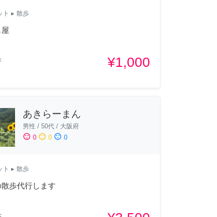
ット
▸ 散歩
も屋
¥1,000
府
あきらーまん
男性
/
50代
/
大阪府
sentiment_satisfied
sentiment_neutral
sentiment_dissatisfied
0
0
0
ット
▸ 散歩
の散歩代行します