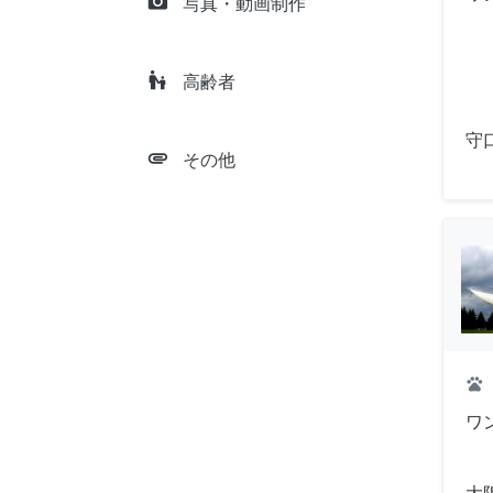
camera_alt
写真・動画制作
escalator_warning
高齢者
守
attachment
その他
pets
ワ