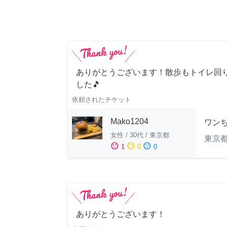
ありがとうございます！散歩もトイレ回
した🎵
依頼されたチケット
Mako1204
ワン
女性
/
30代
/
東京都
東京
sentiment_satisfied
sentiment_neutral
sentiment_dissatisfied
1
0
0
ありがとうございます！