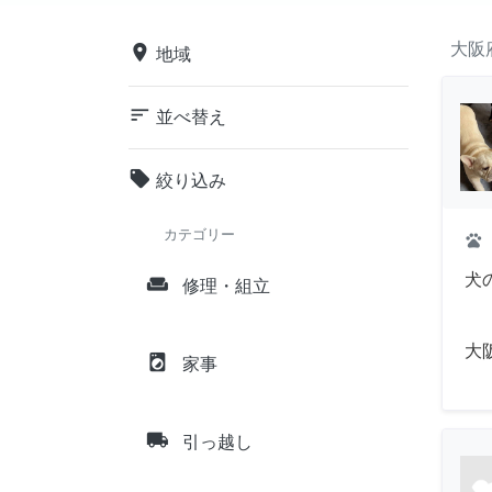
大阪
place
地域
sort
並べ替え
local_offer
絞り込み
カテゴリー
pets
犬
weekend
修理・組立
大
local_laundry_service
家事
local_shipping
引っ越し