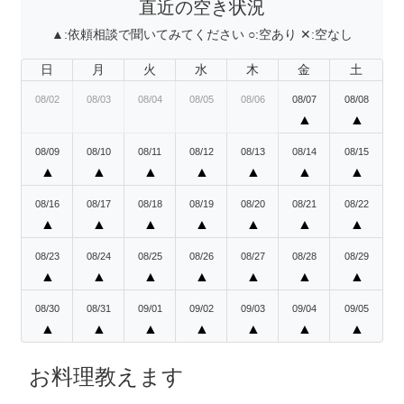
直近の空き状況
▲:
依頼相談で聞いてみてください
○:
空あり
✕:
空なし
日
月
火
水
木
金
土
08/02
08/03
08/04
08/05
08/06
08/07
08/08
▲
▲
08/09
08/10
08/11
08/12
08/13
08/14
08/15
▲
▲
▲
▲
▲
▲
▲
08/16
08/17
08/18
08/19
08/20
08/21
08/22
▲
▲
▲
▲
▲
▲
▲
08/23
08/24
08/25
08/26
08/27
08/28
08/29
▲
▲
▲
▲
▲
▲
▲
08/30
08/31
09/01
09/02
09/03
09/04
09/05
▲
▲
▲
▲
▲
▲
▲
お料理教えます