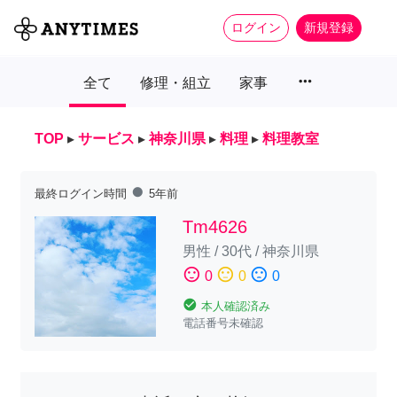
ログイン
新規登録
more_horiz
全て
修理・組立
家事
TOP
▸
サービス
▸
神奈川県
▸
料理
▸
料理教室
fiber_manual_record
最終ログイン時間
5年前
Tm4626
男性
/
30代
/
神奈川県
sentiment_satisfied
sentiment_neutral
sentiment_dissatisfied
0
0
0
check_circle
本人確認済み
電話番号未確認