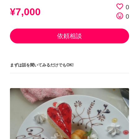
favorite_border
0
¥7,000
tag_faces
0
依頼相談
まずは話を聞いてみるだけでもOK!