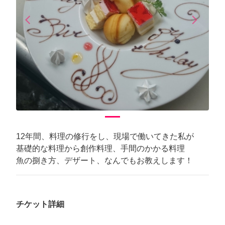
arrow_back_ios
arrow_forward_ios
Previous
Next
12年間、料理の修行をし、現場で働いてきた私が
基礎的な料理から創作料理、手間のかかる料理
魚の捌き方、デザート、なんでもお教えします！
チケット詳細