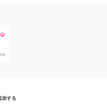
tag_faces
年前
追加する