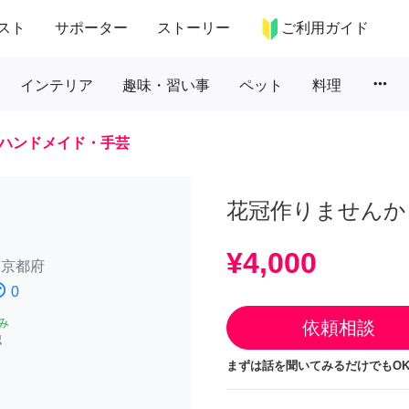
スト
サポーター
ストーリー
ご利用ガイド
more_horiz
インテリア
趣味・習い事
ペット
料理
ハンドメイド・手芸
花冠作りませんか
¥4,000
/
京都府
atisfied
0
み
依頼相談
認
まずは話を聞いてみるだけでもOK