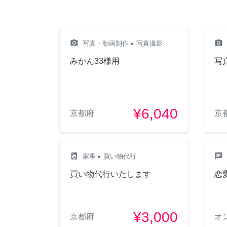
camera_alt
camera_alt
写真・動画制作
▸ 写真撮影
みかん33様用
写
¥6,040
京都府
京
local_laundry_service
chat
家事
▸ 買い物代行
買い物代行いたします
恋
¥3,000
京都府
オ