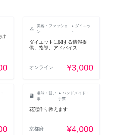
美容・ファッショ
▸ ダイエッ
checkroom
ン
ト
受け
ダイエットに関する情報提
供、指導、アドバイス
00
¥3,000
オンライン
ド・
趣味・習い
▸ ハンドメイド・
class
事
手芸
！
花冠作り教えます
00
¥4,000
京都府