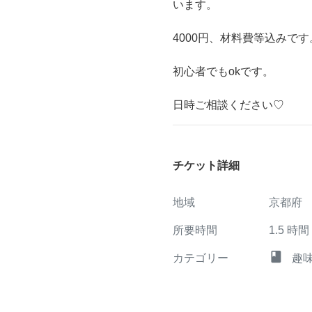
います。
4000円、材料費等込みです
初心者でもokです。
日時ご相談ください♡
チケット詳細
地域
京都府
所要時間
1.5
時間
class
カテゴリー
趣