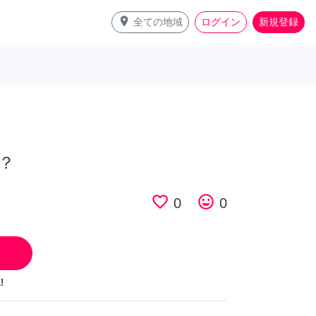
place
全ての地域
ログイン
新規登録
？
favorite_border
tag_faces
0
0
!