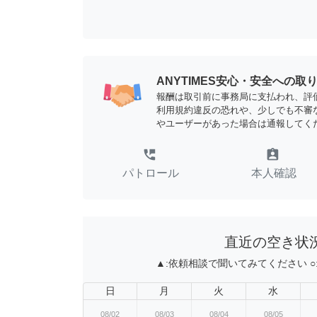
ANYTIMES安心・安全への取
報酬は取引前に事務局に支払われ、評
利用規約違反の恐れや、少しでも不審
やユーザーがあった場合は通報してく
perm_phone_msg
assignment_ind
パトロール
本人確認
直近の空き状
▲:
依頼相談で聞いてみてください
○
日
月
火
水
08/02
08/03
08/04
08/05