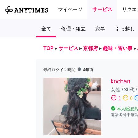
マイページ
サービス
リクエ
全て
修理・組立
家事
引っ越し
TOP
▸
サービス
▸
京都府
▸
趣味・習い事
▸
fiber_manual_record
最終ログイン時間
4年前
kochan
女性
/
30代
sentiment_satisfied
sentiment_neutral
sentiment_diss
1
0
check_circle
本人確認済
電話番号未確