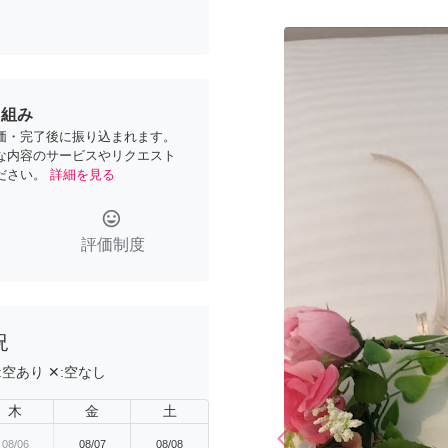
り組み
価・完了後に振り込まれます。
な内容のサービスやリクエスト
ださい。
詳細を見る
tag_faces
評価制度
況
:
空あり
✕:
空なし
木
金
土
arrow_back_ios
08/06
08/07
08/08