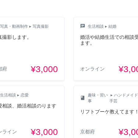
chat
写真・動画制作
▸ 写真撮影
生活相談
▸ 結婚
真撮影します。
婚活や結婚生活での相談
ます。
¥3,000
¥3,0
都府
オンライン
生活相談
▸ 恋愛
趣味・習い
▸ ハンドメイ
class
事
手芸
愛相談、婚活相談のります
リフトブーケ教えてます
¥3,000
¥3,0
ンライン
京都府