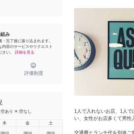
り組み
価・完了後に振り込まれます。
な内容のサービスやリクエスト
ださい。
詳細を見る
arrow_back_ios
Previous
tag_faces
評価制度
況
1人で入れないお店、1人
:
空あり
✕:
空なし
い、女性がお店多くて男性入
木
金
土
交通費とランチ代を別途ご
08/13
08/14
08/15