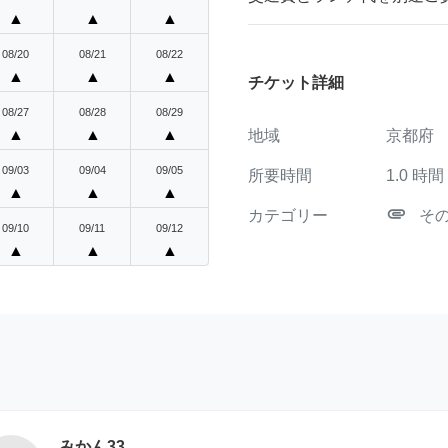
▲
▲
▲
08/20
08/21
08/22
▲
▲
▲
チケット詳細
08/27
08/28
08/29
▲
▲
▲
地域
京都府
09/03
09/04
09/05
所要時間
1.0
時間
▲
▲
▲
attachment
カテゴリー
そ
09/10
09/11
09/12
▲
▲
▲
みかん33