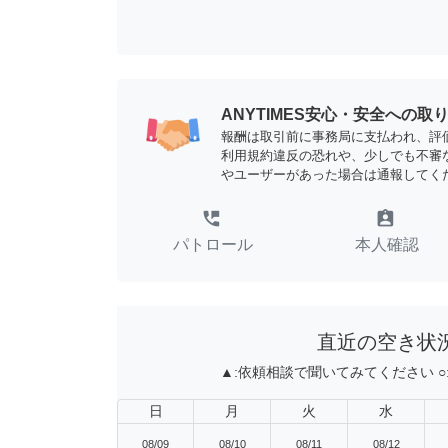
ANYTIMES安心・安全への取
報酬は取引前に事務局に支払われ、評
利用規約違反の恐れや、少しでも不審
やユーザーがあった場合は通報してく
perm_phone_msg
assignment_ind
パトロール
本人確認
直近の空き状
▲:
依頼相談で聞いてみてください
○
日
月
火
水
08/09
08/10
08/11
08/12