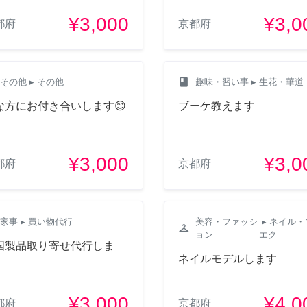
¥3,000
¥3,0
都府
京都府
class
その他
▸ その他
趣味・習い事
▸ 生花・華道
な方にお付き合いします😊
ブーケ教えます
¥3,000
¥3,0
都府
京都府
家事
▸ 買い物代行
美容・ファッシ
▸ ネイル・
checkroom
ョン
エク
国製品取り寄せ代行しま
。
ネイルモデルします
¥3,000
¥4,0
都府
京都府