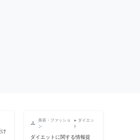
美容・ファッショ
▸ ダイエッ
checkroom
ン
ト
受け
ダイエットに関する情報提