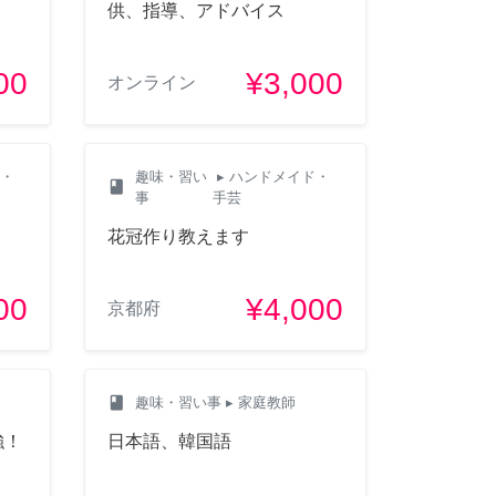
供、指導、アドバイス
00
¥3,000
オンライン
ド・
趣味・習い
▸ ハンドメイド・
class
事
手芸
！
花冠作り教えます
00
¥4,000
京都府
class
趣味・習い事
▸ 家庭教師
強！
日本語、韓国語