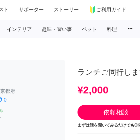
スト
サポーター
ストーリー
ご利用ガイド
more_horiz
インテリア
趣味・習い事
ペット
料理
ランチご同行しま
¥2,000
/
京都府
atisfied
0
み
依頼相談
認
まずは話を聞いてみるだけでもOK