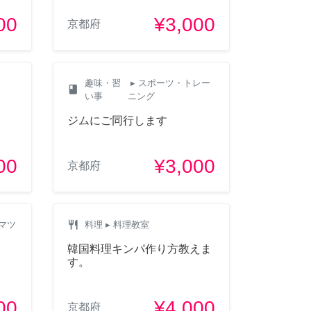
00
¥3,000
京都府
趣味・習
▸ スポーツ・トレー
class
い事
ニング
ジムにご同行します
00
¥3,000
京都府
restaurant
マツ
料理
▸ 料理教室
韓国料理キンパ作り方教えま
す。
00
¥4,000
京都府