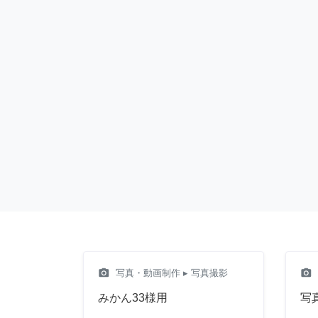
camera_alt
camera_alt
写真・動画制作
▸ 写真撮影
みかん33様用
写