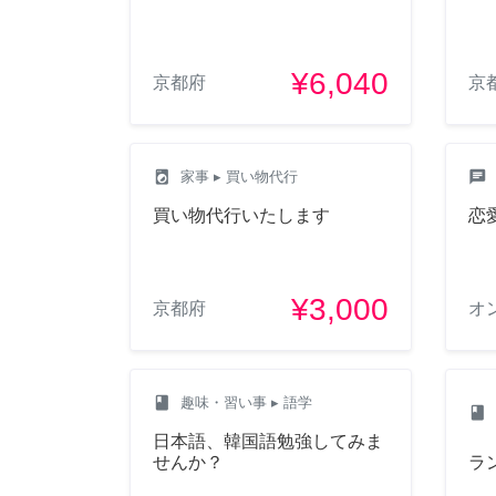
¥6,040
京都府
京
local_laundry_service
chat
家事
▸ 買い物代行
買い物代行いたします
恋
¥3,000
京都府
オ
class
趣味・習い事
▸ 語学
class
日本語、韓国語勉強してみま
せんか？
ラ