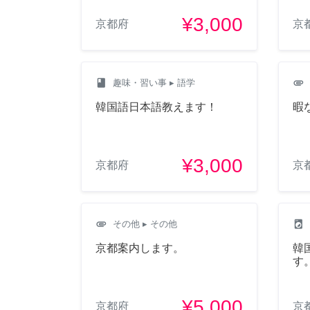
¥3,000
京都府
京
class
attachment
趣味・習い事
▸ 語学
韓国語日本語教えます！
暇
¥3,000
京都府
京
attachment
local_laundry_service
その他
▸ その他
京都案内します。
韓
す
¥5,000
京都府
京