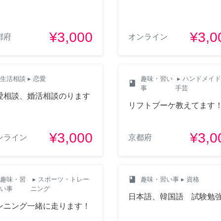
¥3,000
¥3,0
都府
オンライン
生活相談
▸ 恋愛
趣味・習い
▸ ハンドメイ
class
事
手芸
愛相談、婚活相談のります
リフトブーケ教えてます
¥3,000
¥3,0
ンライン
京都府
class
趣味・習
▸ スポーツ・トレー
趣味・習い事
▸ 資格
い事
ニング
日本語、韓国語 試験勉
ンニング一緒に走ります！