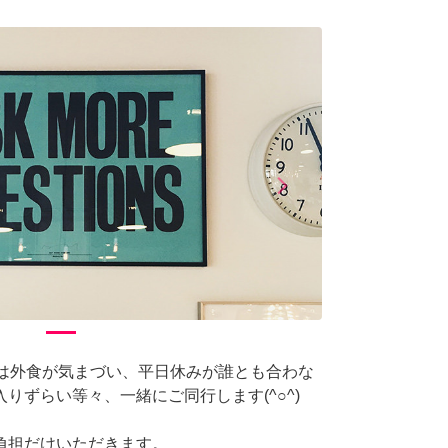
arrow_forward_ios
Next
では外食が気まづい、平日休みが誰とも合わな
りずらい等々、一緒にご同行します(^○^)
負担だけいただきます。