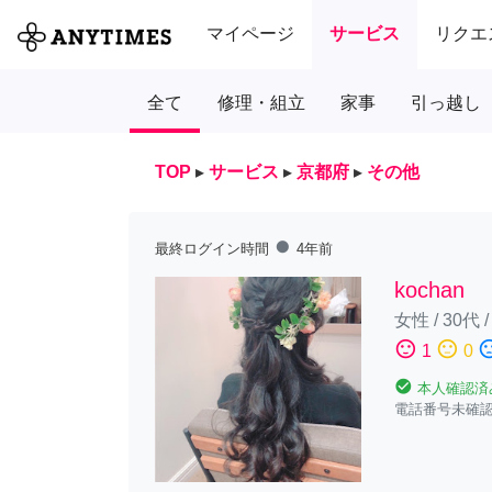
マイページ
サービス
リクエ
全て
修理・組立
家事
引っ越し
TOP
▸
サービス
▸
京都府
▸
その他
fiber_manual_record
最終ログイン時間
4年前
kochan
女性
/
30代
sentiment_satisfied
sentiment_neutral
sentiment_diss
1
0
check_circle
本人確認済
電話番号未確