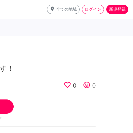
place
全ての地域
ログイン
新規登録
す！
favorite_border
tag_faces
0
0
!