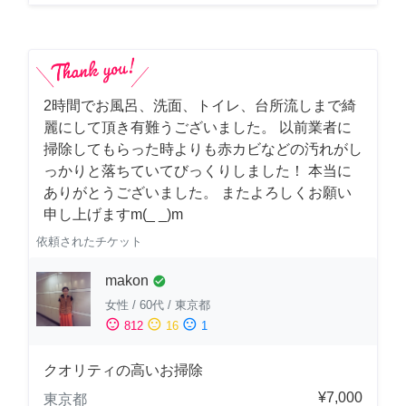
2時間でお風呂、洗面、トイレ、台所流しまで綺
麗にして頂き有難うございました。 以前業者に
掃除してもらった時よりも赤カビなどの汚れがし
っかりと落ちていてびっくりしました！ 本当に
ありがとうございました。 またよろしくお願い
申し上げますm(_ _)m
依頼されたチケット
makon
check_circle
女性
/
60代
/
東京都
sentiment_satisfied
sentiment_neutral
sentiment_dissatisfied
812
16
1
クオリティの高いお掃除
¥7,000
東京都