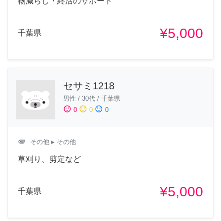
物減らし・終活のサポート
¥5,000
千葉県
セサミ1218
男性
/
30代
/
千葉県
sentiment_satisfied
sentiment_neutral
sentiment_dissatisfied
0
0
0
attachment
その他
▸ その他
草刈り、剪定など
¥5,000
千葉県