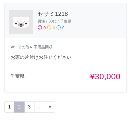
セサミ1218
男性
/
30代
/
千葉県
sentiment_satisfied
sentiment_neutral
sentiment_dissatisfied
0
0
0
attachment
その他
▸ 不用品回収
お家の片付けお任せください
¥30,000
千葉県
1
2
3
...
»