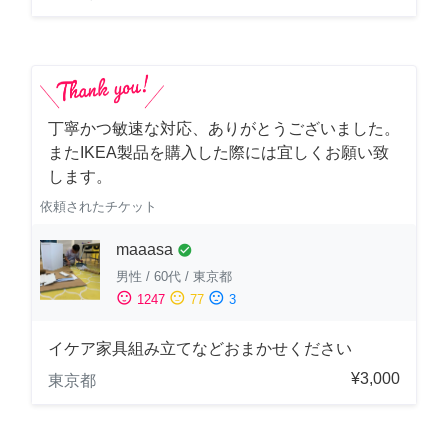
丁寧かつ敏速な対応、ありがとうございました。
またIKEA製品を購入した際には宜しくお願い致
します。
依頼されたチケット
maaasa
check_circle
男性
/
60代
/
東京都
sentiment_satisfied
sentiment_neutral
sentiment_dissatisfied
1247
77
3
イケア家具組み立てなどおまかせください
¥3,000
東京都