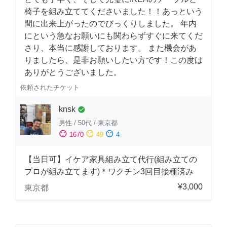
椅子を組み立ててくださいました！！あっという
間に出来上がったのでびっくりしました。 年内
にという急なお願いにも関わらずすぐに来てくだ
さり、本当に感謝しております。 また機会があ
りましたら、是非お願いしたい方です！この度は
ありがとうございました。
依頼されたチケット
knsk
check_circle
男性
/
50代
/
東京都
sentiment_satisfied
sentiment_neutral
sentiment_dissatisfied
1670
49
4
【当日可】イケア家具組み立て代行(組み立ての
プロが組み立てます)＊ワクチン3回目接種済み
¥3,000
東京都