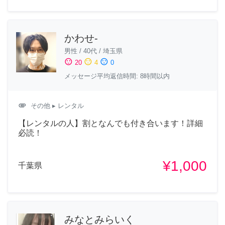
かわせ-
男性
/
40代
/
埼玉県
sentiment_satisfied
sentiment_neutral
sentiment_dissatisfied
20
4
0
メッセージ平均返信時間: 8時間以内
attachment
その他
▸ レンタル
【レンタルの人】割となんでも付き合います！詳細
必読！
¥1,000
千葉県
みなとみらいく