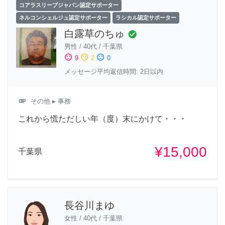
コアラスリープジャパン認定サポーター
ネルコンシェルジュ認定サポーター
ラシカル認定サポーター
白露草のちゅ
check_circle
男性
/
40代
/
千葉県
sentiment_satisfied
sentiment_neutral
sentiment_dissatisfied
9
2
0
メッセージ平均返信時間: 2日以内
attachment
その他
▸ 事務
これから慌ただしい年（度）末にかけて・・・
¥15,000
千葉県
長谷川まゆ
女性
/
40代
/
千葉県