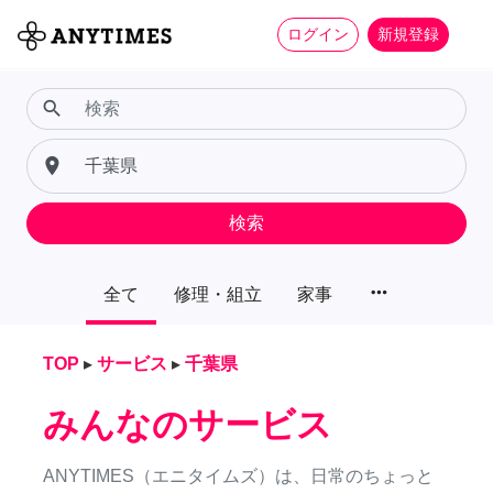
ログイン
新規登録
search
place
検索
more_horiz
全て
修理・組立
家事
TOP
▸
サービス
▸
千葉県
みんなのサービス
ANYTIMES（エニタイムズ）は、日常のちょっと