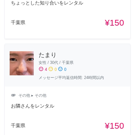
ちょっとした知り合いをレンタル
¥150
千葉県
たまり
女性
/
30代
/
千葉県
sentiment_satisfied
sentiment_neutral
sentiment_dissatisfied
4
0
0
メッセージ平均返信時間: 24時間以内
attachment
その他
▸ その他
お隣さんをレンタル
¥150
千葉県