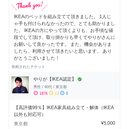
IKEAのベッドを組み立てて頂きました。 1人じ
ゃ手も付けられなかったので、とても助かりまし
た。 IKEAの方にやって頂くよりも、お手頃な値
段でして頂け、取り掛かりも早くてやりがさんに
お願いして良かったです。 また、機会がありま
したら、利用させて頂きたいと思います。 あり
がとうございました！
依頼されたチケット
やりが【IKEA認定】
check_circle
男性
/
40代
/
東京都
sentiment_satisfied
sentiment_neutral
sentiment_dissatisfied
1876
13
0
【高評価99％】IKEA家具組み立て・解体（IKEA
以外も対応可）
¥5,000
東京都