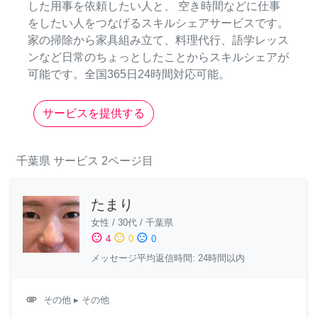
した用事を依頼したい人と、 空き時間などに仕事
をしたい人をつなげるスキルシェアサービスです。
家の掃除から家具組み立て、料理代行、語学レッス
ンなど日常のちょっとしたことからスキルシェアが
可能です。全国365日24時間対応可能。
サービスを提供する
千葉県
サービス
2ページ目
たまり
女性
/
30代
/
千葉県
sentiment_satisfied
sentiment_neutral
sentiment_dissatisfied
4
0
0
メッセージ平均返信時間: 24時間以内
attachment
その他
▸ その他