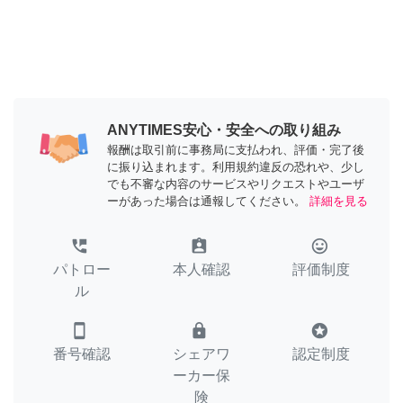
ANYTIMES安心・安全への取り組み
報酬は取引前に事務局に支払われ、評価・完了後
に振り込まれます。利用規約違反の恐れや、少し
でも不審な内容のサービスやリクエストやユーザ
ーがあった場合は通報してください。
詳細を見る
perm_phone_msg
assignment_ind
tag_faces
パトロー
本人確認
評価制度
ル
smartphone
lock
stars
番号確認
シェアワ
認定制度
ーカー保
険