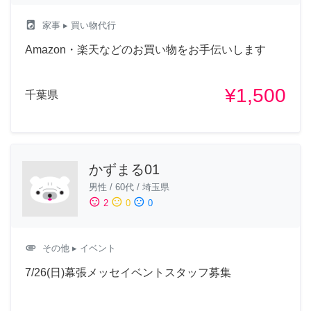
local_laundry_service
家事
▸ 買い物代行
Amazon・楽天などのお買い物をお手伝いします
¥1,500
千葉県
かずまる01
男性
/
60代
/
埼玉県
sentiment_satisfied
sentiment_neutral
sentiment_dissatisfied
2
0
0
attachment
その他
▸ イベント
7/26(日)幕張メッセイベントスタッフ募集