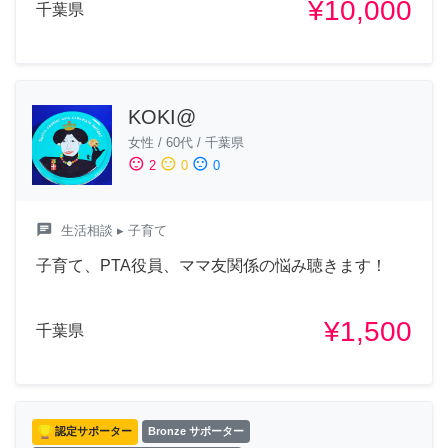
¥10,000
千葉県
KOKI@
女性
/
60代
/
千葉県
sentiment_satisfied
sentiment_neutral
sentiment_dissatisfied
2
0
0
chat
生活相談
▸ 子育て
子育て、PTA役員、ママ友関係の悩み聴きます！
¥1,500
千葉県
認定サポーター
Bronze サポーター