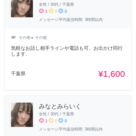
女性
/
30代
/
千葉県
sentiment_satisfied
sentiment_neutral
sentiment_dissatisfied
1
0
0
メッセージ平均返信時間: 3時間以内
attachment
その他
▸ その他
気軽なお話し相手ラインや電話も可、お出かけ同行
します、
¥1,600
千葉県
みなとみらいく
女性
/
30代
/
千葉県
sentiment_satisfied
sentiment_neutral
sentiment_dissatisfied
1
0
0
メッセージ平均返信時間: 3時間以内