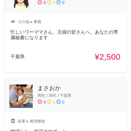
sentiment_satisfied
sentiment_neutral
sentiment_dissatisfied
0
0
0
attachment
その他
▸ 事務
忙しいワーママさん、主婦の皆さんへ。あなたの専
属秘書になります
¥2,500
千葉県
まさおか
男性
/
30代
/
千葉県
sentiment_satisfied
sentiment_neutral
sentiment_dissatisfied
0
0
0
local_laundry_service
家事
▸ 整理整頓