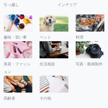
引っ越し
インテリア
趣味・習い事
ペット
料理
美容・ファッシ
生活相談
写真・動画制作
ョン
その他
高齢者