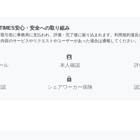
YTIMES安心・安全への取り組み
は取引前に事務局に支払われ、評価・完了後に振り込まれます。利用規約違反
な内容のサービスやリクエストやユーザーがあった場合は通報してください。
assignment_ind
ール
本人確認
評
lock
確認
シェアワーカー保険
認