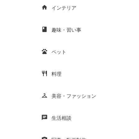
home
インテリア
class
趣味・習い事
pets
ペット
restaurant
料理
checkroom
美容・ファッション
chat
生活相談