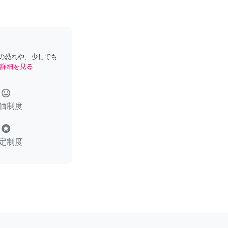
の恐れや、少しでも
詳細を見る
tag_faces
価制度
stars
定制度