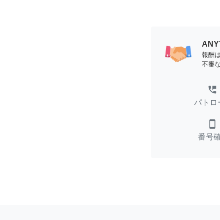
AN
報酬
不審
perm_phone_msg
パトロ
smartphone
番号