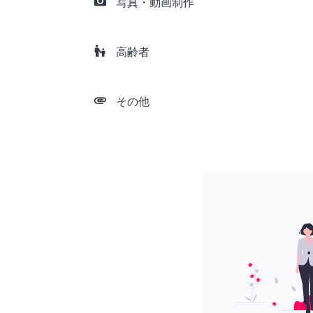
camera_alt
写真・動画制作
escalator_warning
高齢者
attachment
その他