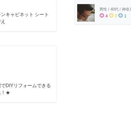
男性
/
40代
/
神奈
チンキャビネット シート
sentiment_satisfied
sentiment_neutral
sentiment_dissatisfied
4
0
1
替え
でDIYリフォームできる
集！★