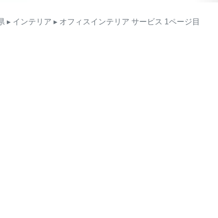
県
▸ インテリア
▸ オフィスインテリア
サービス
1ページ目