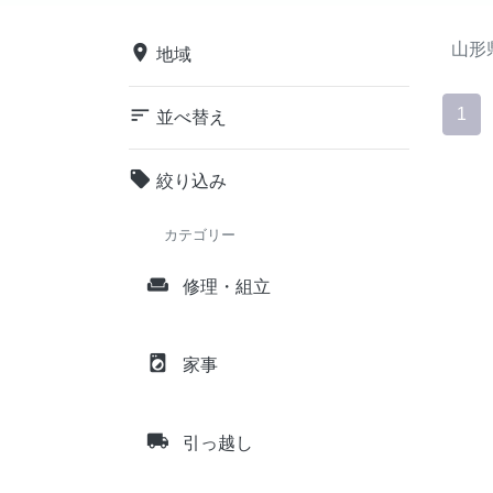
山形
place
地域
sort
1
並べ替え
local_offer
絞り込み
カテゴリー
weekend
修理・組立
local_laundry_service
家事
local_shipping
引っ越し