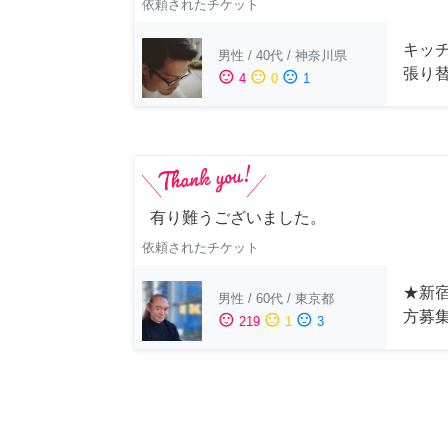
依頼されたチケット
キッ
男性
/
40代
/
神奈川県
張り
sentiment_satisfied
sentiment_neutral
sentiment_dissatisfied
4
0
1
有り難うございました。
依頼されたチケット
★新宿
男性
/
60代
/
東京都
方募
sentiment_satisfied
sentiment_neutral
sentiment_dissatisfied
219
1
3