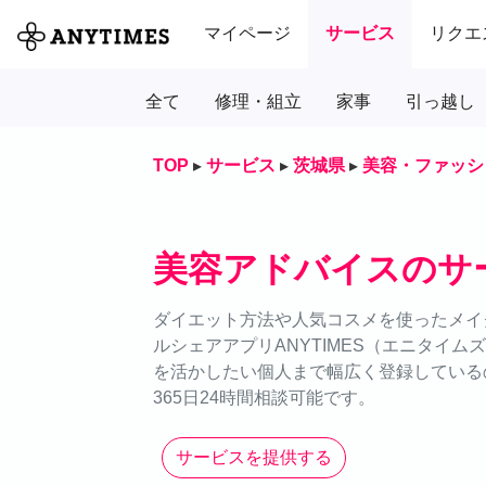
マイページ
サービス
リクエ
全て
修理・組立
家事
引っ越し
TOP
▸
サービス
▸
茨城県
▸
美容・ファッシ
美容アドバイスのサ
ダイエット方法や人気コスメを使ったメイ
ルシェアアプリANYTIMES（エニタイ
を活かしたい個人まで幅広く登録している
365日24時間相談可能です。
サービスを提供する