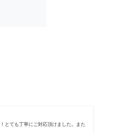
！とても丁寧にご対応頂けました。また