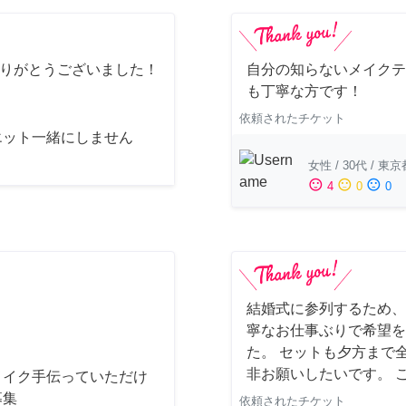
ありがとうございました！
自分の知らないメイクテ
も丁寧な方です！
依頼されたチケット
エット一緒にしません
女性
/
30代
/
東京
sentiment_satisfied
sentiment_neutral
sentiment_dissatisfied
4
0
0
結婚式に参列するため、
寧なお仕事ぶりで希望を
た。 セットも夕方まで
非お願いしたいです。 
メイク手伝っていただけ
募集
依頼されたチケット