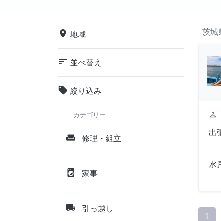
茨城
place
地域
sort
並べ替え
local_offer
絞り込み
checkroom
カテゴリー
出
weekend
修理・組立
水
local_laundry_service
家事
local_shipping
引っ越し
1