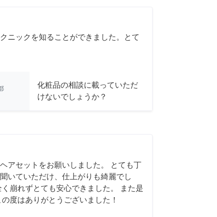
クニックを知ることができました。とて
化粧品の相談に載っていただ
都
けないでしょうか？
ヘアセットをお願いしました。 とても丁
聞いていただけ、仕上がりも綺麗でし
全く崩れずとても安心できました。 また是
この度はありがとうございました！