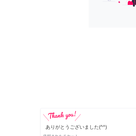
ありがとうございました(^^)