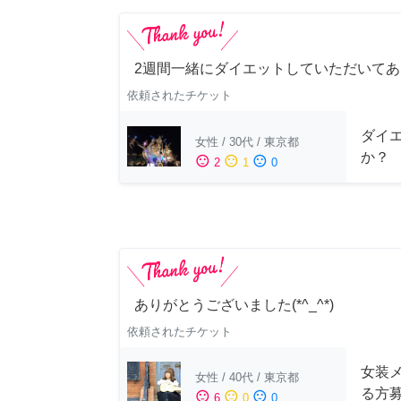
2週間一緒にダイエットしていただいて
依頼されたチケット
ダイ
女性
/
30代
/
東京都
か？
sentiment_satisfied
sentiment_neutral
sentiment_dissatisfied
2
1
0
ありがとうございました(*^_^*)
依頼されたチケット
女装
女性
/
40代
/
東京都
る方
sentiment_satisfied
sentiment_neutral
sentiment_dissatisfied
6
0
0