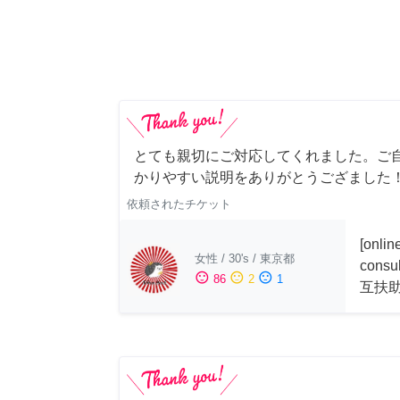
とても親切にご対応してくれました。ご
かりやすい説明をありがとうござました
依頼されたチケット
[onli
女性
/
30's
/
東京都
consu
sentiment_satisfied
sentiment_neutral
sentiment_dissatisfied
86
2
1
互扶