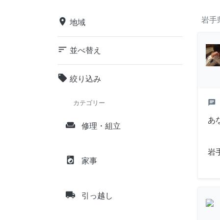
岩手
place
地域
sort
並べ替え
local_offer
絞り込み
chat
カテゴリー
あ
weekend
修理・組立
岩
local_laundry_service
家事
local_shipping
引っ越し