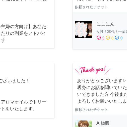
依頼されたチケット
にこにん
&主婦の方向け】あなた
女性
/
30代
/
千葉
ったりの副業をアドバイ
sentiment_satisfied
sentiment_neutral
sentiment_dissatisfied
5
0
0
ます
ございました！
ありがとうございます✨
親身にお話を聞いていた
いてきました💪 今後
よろしくお願いいたしま
をアロマオイルでトリー
ントをいたします。
依頼されたチケット
AI物販