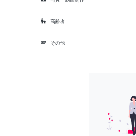
escalator_warning
高齢者
attachment
その他