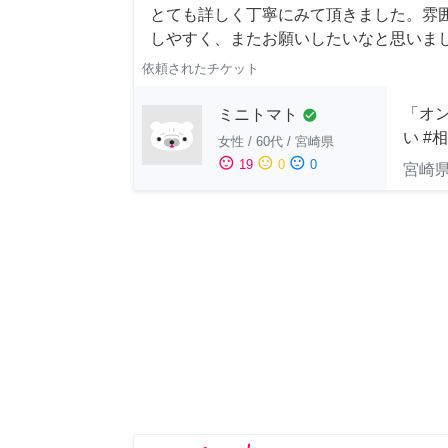
とても詳しく丁寧にみて頂きました。雰
しやすく、またお願いしたいなと思いま
依頼されたチケット
「オン
ミニトマト
check_circle
い #
女性
/
60代
/
宮崎県
sentiment_satisfied
sentiment_neutral
sentiment_dissatisfied
19
0
0
宮崎