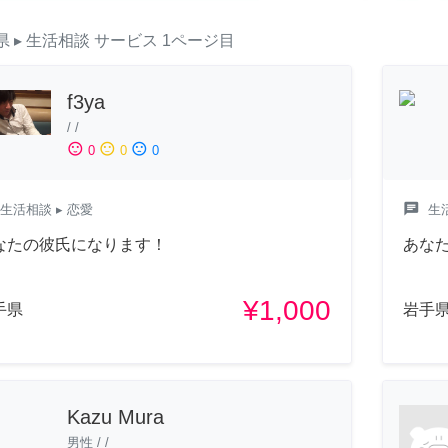
県
▸ 生活相談
サービス
1ページ目
f3ya
/
/
sentiment_satisfied
sentiment_neutral
sentiment_dissatisfied
0
0
0
chat
生活相談
▸ 恋愛
生
なたの彼氏になります！
あな
¥1,000
手県
岩手
Kazu Mura
男性
/
/