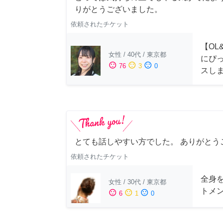
りがとうございました。
依頼されたチケット
【OL
女性
/
40代
/
東京都
にぴ
sentiment_satisfied
sentiment_neutral
sentiment_dissatisfied
76
3
0
スし
とても話しやすい方でした。 ありがとう
依頼されたチケット
全身
女性
/
30代
/
東京都
トメ
sentiment_satisfied
sentiment_neutral
sentiment_dissatisfied
6
1
0