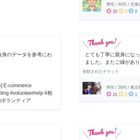
男性
/
40代
/
北海
sentiment_satisfied
sentiment_neutral
sentiment_dissatisfied
10
0
0
自身のデータを参考にわ
とても丁寧に親身になっ
！
ました。またご縁があり
依頼されたチケット
ne] E-commerce
男性
/
30代
/
東京
lting #volunteerhelp #相
sentiment_satisfied
sentiment_neutral
sentiment_dissatisfied
21
0
1
助ボランティア