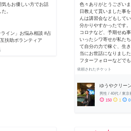
囲気もお優しい方でお話
色々ありがとうございま
した。
日教えて貰いました事を
んは講習会などもしてい
分かりやすかったです。
コロナなど、予期せぬ事
ライン」お悩み相談 #占
いったシワ寄せが私たち
相互扶助ボランティア
て自分の力で稼ぐ、生き
県
当にお世話になりました
フターフォローなどでも
依頼されたチケット
ゆうやクリー
男性
/
40代
/
東京
sentiment_satisfied
sentiment_neutral
sentiment_dissatisfied
150
1
0