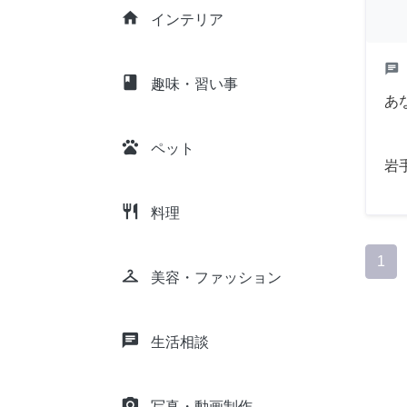
home
インテリア
chat
class
趣味・習い事
あ
pets
ペット
岩
restaurant
料理
1
checkroom
美容・ファッション
chat
生活相談
camera_alt
写真・動画制作