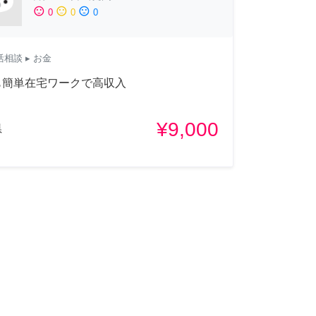
sentiment_satisfied
sentiment_neutral
sentiment_dissatisfied
0
0
0
活相談
▸ お金
も簡単在宅ワークで高収入
¥9,000
県