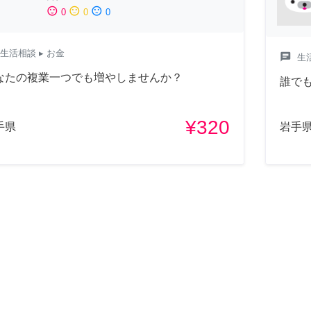
sentiment_satisfied
sentiment_neutral
sentiment_dissatisfied
0
0
0
生活相談
▸ お金
chat
生
なたの複業一つでも増やしませんか？
誰で
¥320
手県
岩手