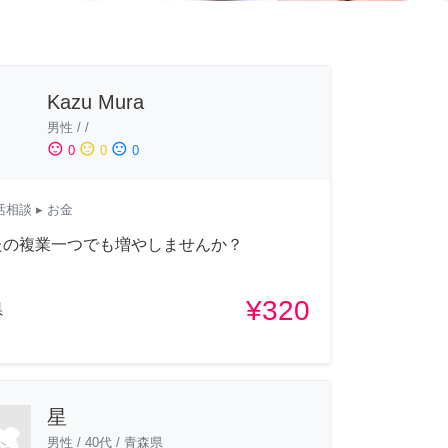
Kazu Mura
男性
/
/
sentiment_satisfied
sentiment_neutral
sentiment_dissatisfied
0
0
0
活相談
▸ お金
たの複業一つでも増やしませんか？
¥320
県
星
男性
/
40代
/
青森県