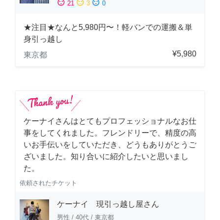
sentiment_satisfied
sentiment_neutral
sentiment_dissatisfied
21
3
0
★注目★なんと5,980円〜！軽バンでの運搬＆単
身引っ越し
¥5,980
東京都
ケーナイさんはとてもプロフェッショナルなお仕
事をしてくれました。フレンドリーで、精度の高
いお手伝いをしていただき、どうもありがとうご
ざいました。知り合いに紹介したいと思いまし
た。
依頼されたチケット
ケーナイ 現引っ越し屋さん
男性
/
40代
/
東京都