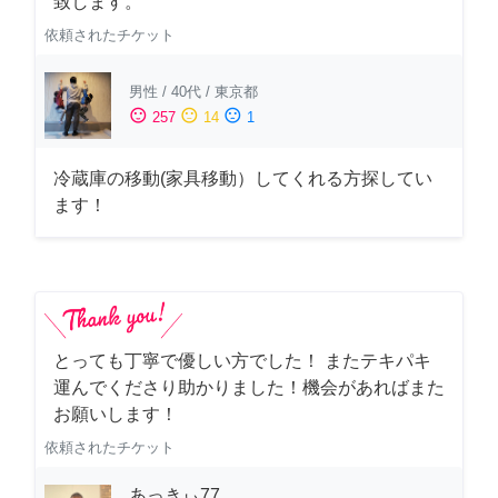
致します。
依頼されたチケット
男性
/
40代
/
東京都
sentiment_satisfied
sentiment_neutral
sentiment_dissatisfied
257
14
1
冷蔵庫の移動(家具移動）してくれる方探してい
ます！
とっても丁寧で優しい方でした！ またテキパキ
運んでくださり助かりました！機会があればまた
お願いします！
依頼されたチケット
あっきぃ77