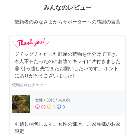
みんなのレビュー
依頼者のみなさまからサポーターへの感謝の言葉
グチャグチャだった部屋の荷物を仕分けて頂き、
本人不在だったのにお陰でキレイに片付きました
😀 引っ越し先でまたお願いしたいです。 ホント
にありがとうございました⤵
依頼されたチケット
女性
/
50代
/
東京都
sentiment_satisfied
sentiment_neutral
sentiment_dissatisfied
65
3
0
引越し梱包します。女性の部屋、ご家族様のお家
限定