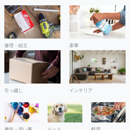
修理・組立
家事
引っ越し
インテリア
趣味・習い事
ペット
料理