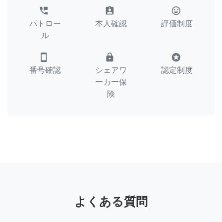
perm_phone_msg
assignment_ind
tag_faces
パトロー
本人確認
評価制度
ル
smartphone
lock
stars
番号確認
シェアワ
認定制度
ーカー保
険
よくある質問