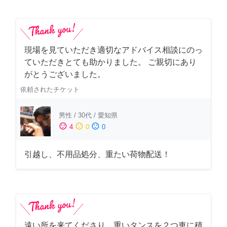
現場を見ていただき適切なアドバイス相談にのっ
ていただきとても助かりました。 ご親切にあり
がとうございました。
依頼されたチケット
男性
/
30代
/
愛知県
sentiment_satisfied
sentiment_neutral
sentiment_dissatisfied
4
0
0
引越し、不用品処分、重たい荷物配送！
遠い所を来てくださり、重いタンスを２つ車に積