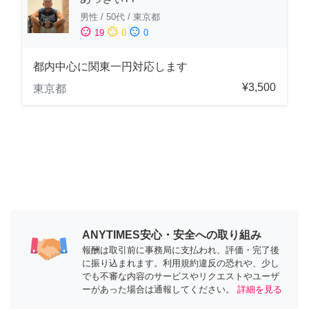
男性
/
50代
/
東京都
sentiment_satisfied
sentiment_neutral
sentiment_dissatisfied
19
0
0
都内中心に関東一円対応します
¥3,500
東京都
ANYTIMES安心・安全への取り組み
報酬は取引前に事務局に支払われ、評価・完了後
に振り込まれます。利用規約違反の恐れや、少し
でも不審な内容のサービスやリクエストやユーザ
ーがあった場合は通報してください。
詳細を見る