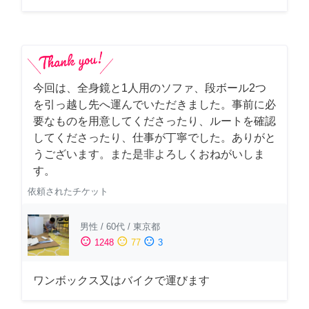
今回は、全身鏡と1人用のソファ、段ボール2つ
を引っ越し先へ運んでいただきました。事前に必
要なものを用意してくださったり、ルートを確認
してくださったり、仕事が丁寧でした。ありがと
うございます。また是非よろしくおねがいしま
す。
依頼されたチケット
男性
/
60代
/
東京都
sentiment_satisfied
sentiment_neutral
sentiment_dissatisfied
1248
77
3
ワンボックス又はバイクで運びます