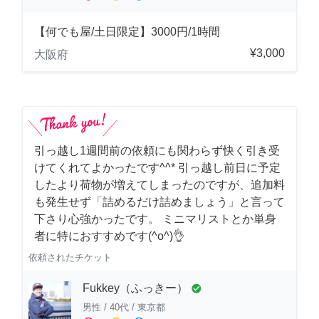
【何でも屋/土日限定】3000円/1時間
¥3,000
大阪府
引っ越し1週間前の依頼にも関わらず快く引き受
けてくれてよかったです^^* 引っ越し前日に予定
したより荷物が増えてしまったのですが、追加料
も発生せず「詰めるだけ詰めましょう」と言って
下さり心強かったです。 ミニマリストとか単身
者に特におすすめです(^o^)👌
依頼されたチケット
Fukkey（ふっきー）
check_circle
男性
/
40代
/
東京都