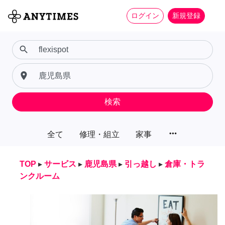
ログイン
新規登録
search
place
検索
more_horiz
全て
修理・組立
家事
TOP
▸
サービス
▸
鹿児島県
▸
引っ越し
▸
倉庫・トラ
ンクルーム