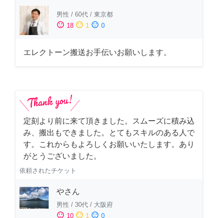
男性
/
60代
/
東京都
sentiment_satisfied
sentiment_neutral
sentiment_dissatisfied
18
1
0
エレクトーン搬送お手伝いお願いします。
定刻より前に来て頂きました。スムーズに積み込
み、搬出もできました。とてもスキルのある人で
す。これからもよろしくお願いいたします。あり
がとうございました。
依頼されたチケット
やさん
男性
/
30代
/
大阪府
sentiment_satisfied
sentiment_neutral
sentiment_dissatisfied
10
1
0