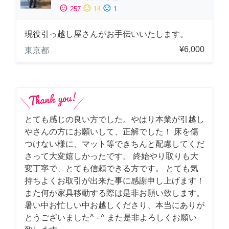
sentiment_satisfied
sentiment_neutral
sentiment_dissatisfied
257
14
1
現役引っ越し屋さんがお手伝いいたします。
¥6,000
東京都
とても感じの良い方でした。やはり本業が引越し
やさんの方にお願いして、正解でした！ 床を傷
つけない様に、マット等できちんと配慮してくだ
さって大変嬉しかったです。 終始やり取りも大
変丁寧で、とても信頼できる方です。 とても気
持ちよくお取引が出来た事に感謝申し上げます！
また何か家具移動する際は是非お願い致します。
暑い中お忙しい中お越しくださり、本当にありが
とうございました^ - ^ また是非よろしくお願い