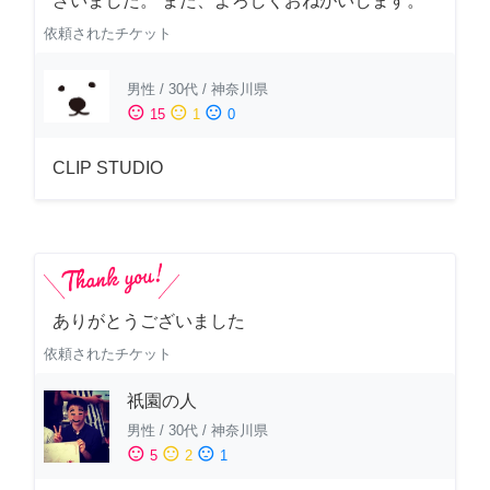
ざいました。 また、よろしくおねがいします。
依頼されたチケット
男性
/
30代
/
神奈川県
sentiment_satisfied
sentiment_neutral
sentiment_dissatisfied
15
1
0
CLIP STUDIO
ありがとうございました
依頼されたチケット
祇園の人
男性
/
30代
/
神奈川県
sentiment_satisfied
sentiment_neutral
sentiment_dissatisfied
5
2
1