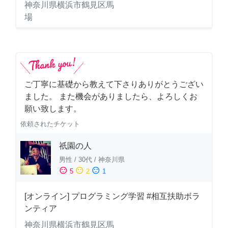
神奈川県横浜市鶴見区馬
場
ご丁寧に基礎から教えて下さりありがとうござい
ました。 また機会がありましたら、よろしくお
願い致します。
依頼されたチケット
祇園の人
男性
/
30代
/
神奈川県
sentiment_satisfied
sentiment_neutral
sentiment_dissatisfied
5
2
1
[オンライン] プログラミング学習 #相互扶助ボラ
ンティア
神奈川県横浜市鶴見区馬