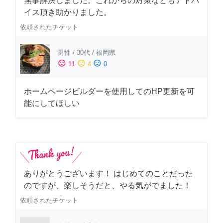
無事解決しました。これからの対策などもアドバ
イス頂き助かりました。
依頼されたチケット
男性
/
30代
/
福岡県
sentiment_satisfied
sentiment_neutral
sentiment_dissatisfied
11
4
0
ホームページビルダーを使用してのHP更新を可
能にしてほしい
ありがとうございます！ はじめてのことだった
のですが、楽しそうだと、やる気がでました！
依頼されたチケット