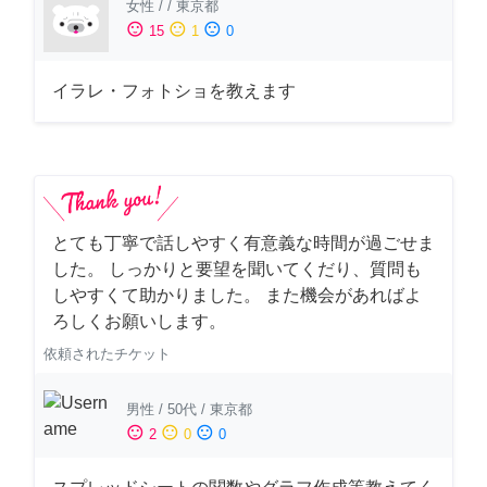
女性
/
/
東京都
sentiment_satisfied
sentiment_neutral
sentiment_dissatisfied
15
1
0
イラレ・フォトショを教えます
とても丁寧で話しやすく有意義な時間が過ごせま
した。 しっかりと要望を聞いてくだり、質問も
しやすくて助かりました。 また機会があればよ
ろしくお願いします。
依頼されたチケット
男性
/
50代
/
東京都
sentiment_satisfied
sentiment_neutral
sentiment_dissatisfied
2
0
0