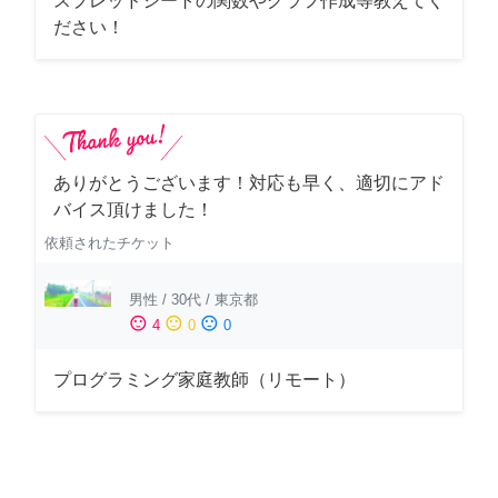
スプレッドシートの関数やグラフ作成等教えてく
ださい！
ありがとうございます！対応も早く、適切にアド
バイス頂けました！
依頼されたチケット
男性
/
30代
/
東京都
sentiment_satisfied
sentiment_neutral
sentiment_dissatisfied
4
0
0
プログラミング家庭教師（リモート）