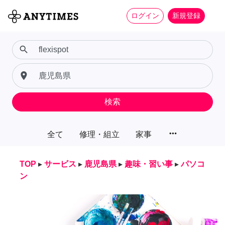
ログイン
新規登録
search
place
検索
more_horiz
全て
修理・組立
家事
TOP
▸
サービス
▸
鹿児島県
▸
趣味・習い事
▸
パソコ
ン