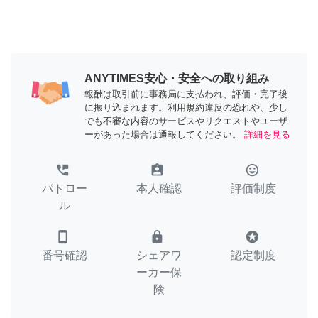
ANYTIMES安心・安全への取り組み
報酬は取引前に事務局に支払われ、評価・完了後
に振り込まれます。利用規約違反の恐れや、少し
でも不審な内容のサービスやリクエストやユーザ
ーがあった場合は通報してください。
詳細を見る
perm_phone_msg
assignment_ind
tag_faces
パトロー
本人確認
評価制度
ル
smartphone
lock
stars
番号確認
シェアワ
認定制度
ーカー保
険