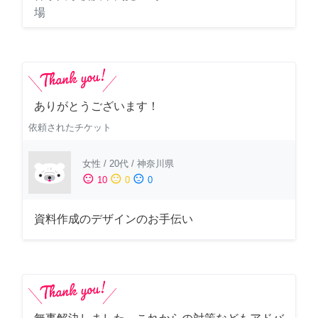
場
ありがとうございます！
依頼されたチケット
女性
/
20代
/
神奈川県
sentiment_satisfied
sentiment_neutral
sentiment_dissatisfied
10
0
0
資料作成のデザインのお手伝い