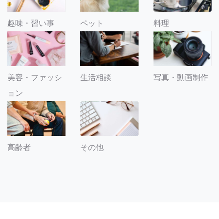
趣味・習い事
ペット
料理
美容・ファッシ
生活相談
写真・動画制作
ョン
その他
高齢者