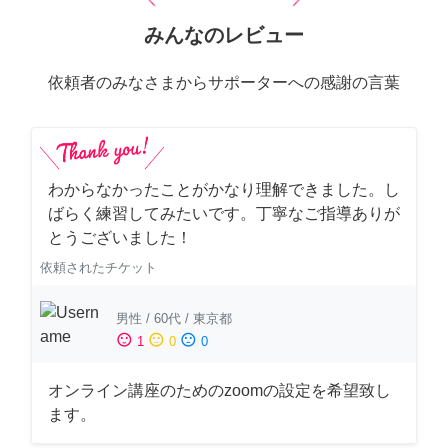
みんなのレビュー
依頼者のみなさまからサポーターへの感謝の言葉
わからなかったことがかなり理解できました。し
ばらく練習してみたいです。丁寧なご指導ありが
とうございました！
依頼されたチケット
男性
/
60代
/
東京都
sentiment_satisfied
sentiment_neutral
sentiment_dissatisfied
1
0
0
オンライン講座のためのzoomの設定を希望致し
ます。