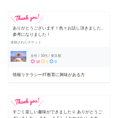
ありがとうございます！色々お話し頂きました。
参考になりました！
依頼されたチケット
女性
/
30代
/
東京都
sentiment_satisfied
sentiment_neutral
sentiment_dissatisfied
10
0
0
情報リテラシー/IT教育に興味がある方
すごく楽しい趣味ができました☺︎ ありがとうご