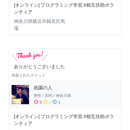
[オンライン] プログラミング学習 #相互扶助ボラ
ンティア
神奈川県横浜市鶴見区馬
場
ありがとうございました
依頼されたチケット
祇園の人
男性
/
30代
/
神奈川県
sentiment_satisfied
sentiment_neutral
sentiment_dissatisfied
5
2
1
[オンライン] プログラミング学習 #相互扶助ボラ
ンティア