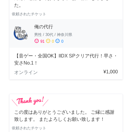
た。
依頼されたチケット
俺の代行
男性
/
30代
/
神奈川県
sentiment_satisfied
sentiment_neutral
sentiment_dissatisfied
91
0
0
【音ゲー・全国OK】IIDX SPクリア代行！早さ・
安さNo.1！
¥1,000
オンライン
この度はありがとうございました。 ご縁に感謝
致します。 またよろしくお願い致します！
依頼されたチケット