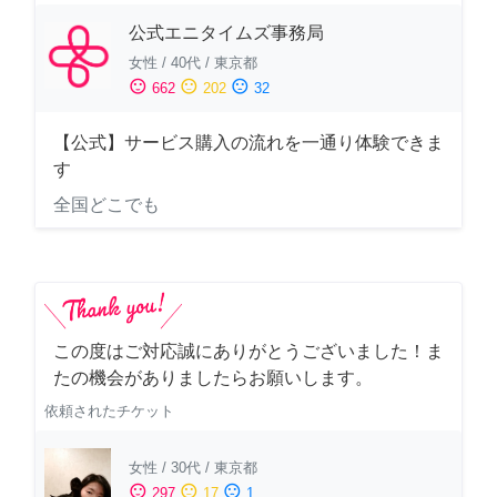
公式エニタイムズ事務局
女性
/
40代
/
東京都
sentiment_satisfied
sentiment_neutral
sentiment_dissatisfied
662
202
32
【公式】サービス購入の流れを一通り体験できま
す
全国どこでも
この度はご対応誠にありがとうございました！ま
たの機会がありましたらお願いします。
依頼されたチケット
女性
/
30代
/
東京都
sentiment_satisfied
sentiment_neutral
sentiment_dissatisfied
297
17
1