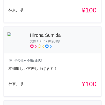
¥100
神奈川県
Hirona Sumida
女性
/
30代
/
神奈川県
sentiment_satisfied
sentiment_neutral
sentiment_dissatisfied
0
0
0
attachment
その他
▸ 不用品回収
本棚欲しい方差し上げます！
¥100
神奈川県