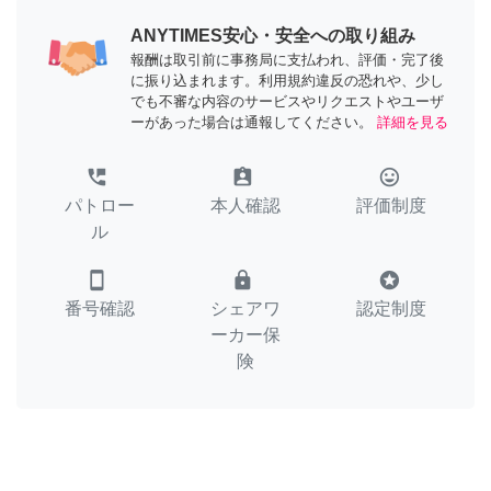
ANYTIMES安心・安全への取り組み
報酬は取引前に事務局に支払われ、評価・完了後
に振り込まれます。利用規約違反の恐れや、少し
でも不審な内容のサービスやリクエストやユーザ
ーがあった場合は通報してください。
詳細を見る
perm_phone_msg
assignment_ind
tag_faces
パトロー
本人確認
評価制度
ル
smartphone
lock
stars
番号確認
シェアワ
認定制度
ーカー保
険