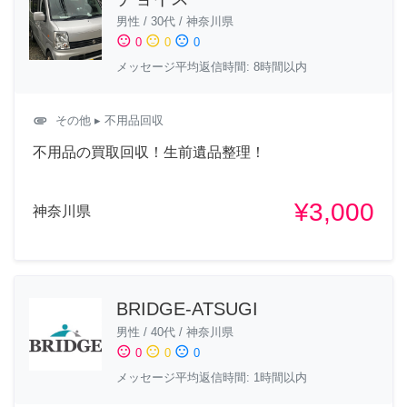
男性
/
30代
/
神奈川県
sentiment_satisfied
sentiment_neutral
sentiment_dissatisfied
0
0
0
メッセージ平均返信時間: 8時間以内
attachment
その他
▸ 不用品回収
不用品の買取回収！生前遺品整理！
¥3,000
神奈川県
BRIDGE-ATSUGI
男性
/
40代
/
神奈川県
sentiment_satisfied
sentiment_neutral
sentiment_dissatisfied
0
0
0
メッセージ平均返信時間: 1時間以内