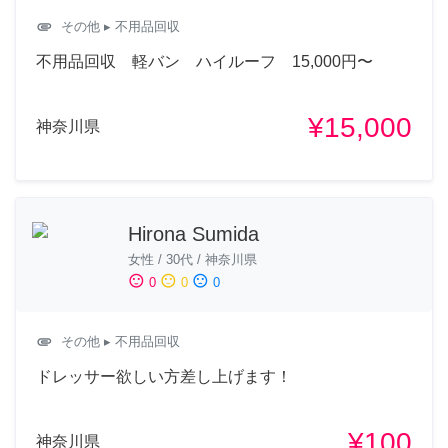
attachment
その他
▸ 不用品回収
不用品回収 軽バン ハイルーフ 15,000円〜
¥15,000
神奈川県
Hirona Sumida
女性
/
30代
/
神奈川県
sentiment_satisfied
sentiment_neutral
sentiment_dissatisfied
0
0
0
attachment
その他
▸ 不用品回収
ドレッサー欲しい方差し上げます！
¥100
神奈川県