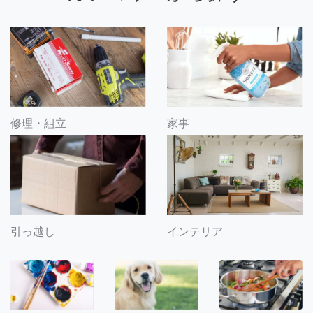
修理・組立
家事
引っ越し
インテリア