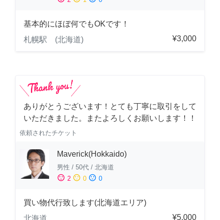
基本的にほぼ何でもOKです！
¥3,000
札幌駅 (北海道)
ありがとうございます！とても丁寧に取引をして
いただきました。またよろしくお願いします！！
依頼されたチケット
Maverick(Hokkaido)
男性
/
50代
/
北海道
sentiment_satisfied
sentiment_neutral
sentiment_dissatisfied
2
0
0
買い物代行致します(北海道エリア)
¥5,000
北海道