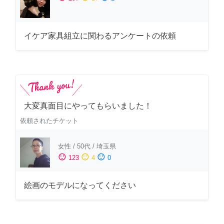
イケア家具組立に関わるアンケートの依頼
大変真面目にやってもらいました！
依頼されたチケット
女性
/
50代
/
埼玉県
sentiment_satisfied
sentiment_neutral
sentiment_dissatisfied
123
4
0
絵画のモデルになってください