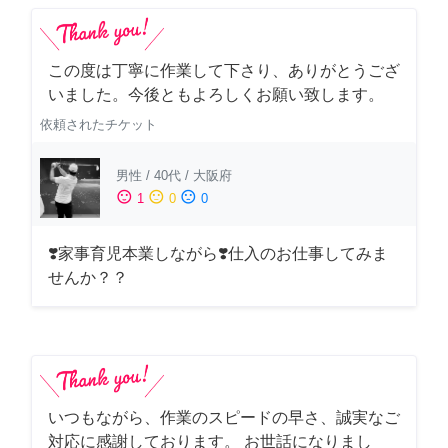
この度は丁寧に作業して下さり、ありがとうござ
いました。今後ともよろしくお願い致します。
依頼されたチケット
男性
/
40代
/
大阪府
sentiment_satisfied
sentiment_neutral
sentiment_dissatisfied
1
0
0
❣️家事育児本業しながら❣️仕入のお仕事してみま
せんか？？
いつもながら、作業のスピードの早さ、誠実なご
対応に感謝しております。 お世話になりまし