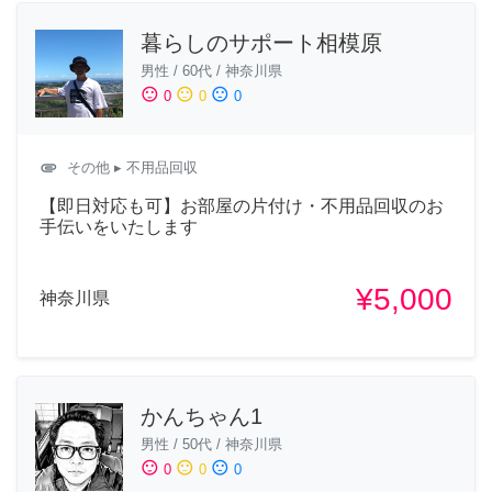
暮らしのサポート相模原
男性
/
60代
/
神奈川県
sentiment_satisfied
sentiment_neutral
sentiment_dissatisfied
0
0
0
attachment
その他
▸ 不用品回収
【即日対応も可】お部屋の片付け・不用品回収のお
手伝いをいたします
¥5,000
神奈川県
かんちゃん1
男性
/
50代
/
神奈川県
sentiment_satisfied
sentiment_neutral
sentiment_dissatisfied
0
0
0