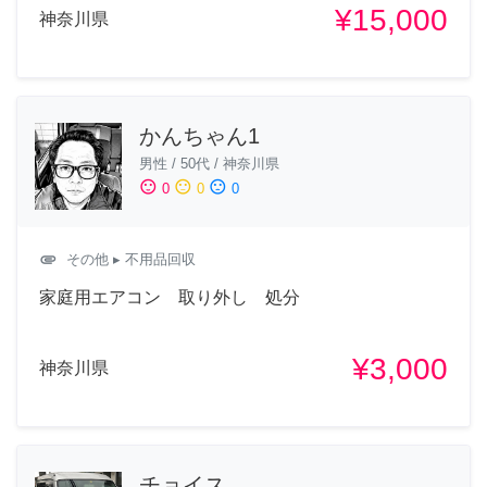
¥15,000
神奈川県
かんちゃん1
男性
/
50代
/
神奈川県
sentiment_satisfied
sentiment_neutral
sentiment_dissatisfied
0
0
0
attachment
その他
▸ 不用品回収
家庭用エアコン 取り外し 処分
¥3,000
神奈川県
チョイス