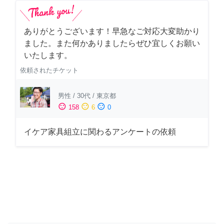
ありがとうございます！早急なご対応大変助かり
ました。また何かありましたらぜひ宜しくお願い
いたします。
依頼されたチケット
男性
/
30代
/
東京都
sentiment_satisfied
sentiment_neutral
sentiment_dissatisfied
158
6
0
イケア家具組立に関わるアンケートの依頼