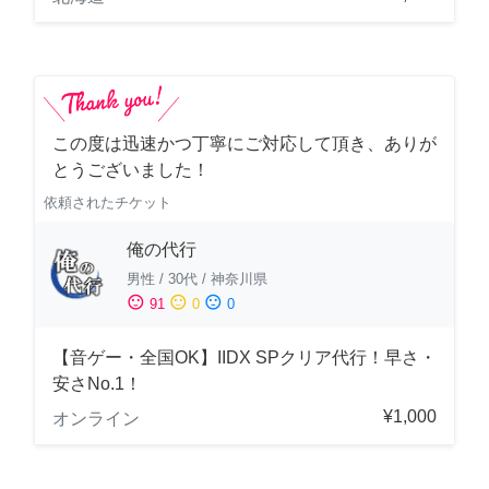
この度は迅速かつ丁寧にご対応して頂き、ありが
とうございました！
依頼されたチケット
俺の代行
男性
/
30代
/
神奈川県
sentiment_satisfied
sentiment_neutral
sentiment_dissatisfied
91
0
0
【音ゲー・全国OK】IIDX SPクリア代行！早さ・
安さNo.1！
¥1,000
オンライン