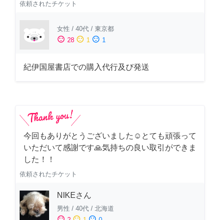
依頼されたチケット
女性
/
40代
/
東京都
sentiment_satisfied
sentiment_neutral
sentiment_dissatisfied
28
1
1
紀伊国屋書店での購入代行及び発送
今回もありがとうございました☺️とても頑張って
いただいて感謝です🙏気持ちの良い取引ができま
した！！
依頼されたチケット
NIKEさん
男性
/
40代
/
北海道
sentiment_satisfied
sentiment_neutral
sentiment_dissatisfied
2
1
0