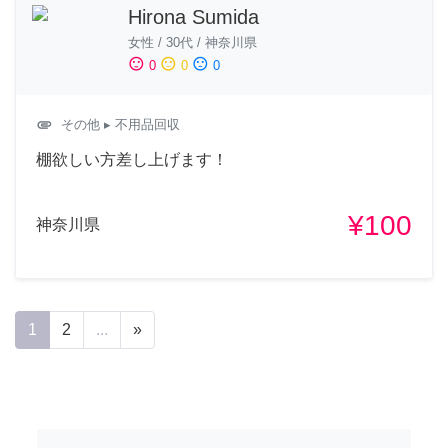
Hirona Sumida
女性
/
30代
/
神奈川県
sentiment_satisfied
sentiment_neutral
sentiment_dissatisfied
0
0
0
attachment
その他
▸ 不用品回収
棚欲しい方差し上げます！
¥100
神奈川県
1
2
...
»