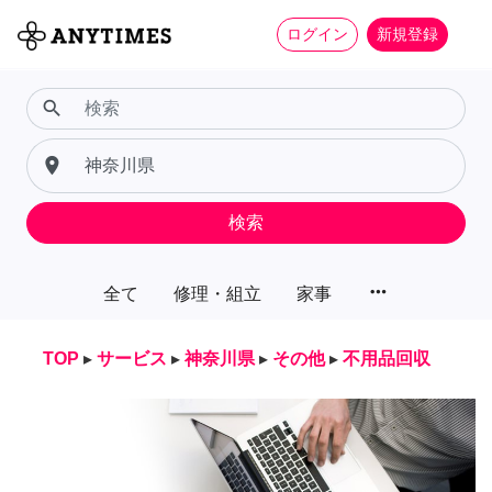
ログイン
新規登録
search
place
検索
more_horiz
全て
修理・組立
家事
TOP
▸
サービス
▸
神奈川県
▸
その他
▸
不用品回収