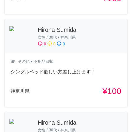
Hirona Sumida
女性
/
30代
/
神奈川県
sentiment_satisfied
sentiment_neutral
sentiment_dissatisfied
0
0
0
attachment
その他
▸ 不用品回収
シングルベッド欲しい方差し上げます！
¥100
神奈川県
Hirona Sumida
女性
/
30代
/
神奈川県