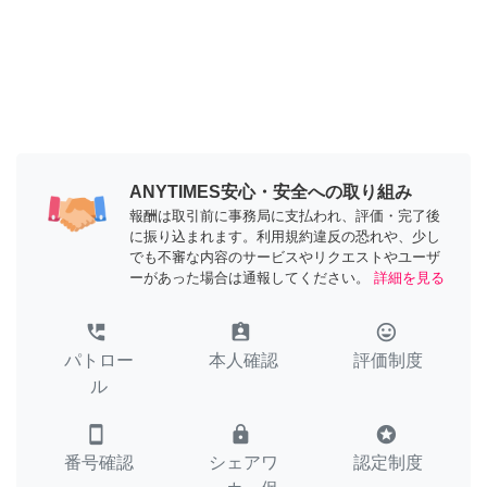
ANYTIMES安心・安全への取り組み
報酬は取引前に事務局に支払われ、評価・完了後
に振り込まれます。利用規約違反の恐れや、少し
でも不審な内容のサービスやリクエストやユーザ
ーがあった場合は通報してください。
詳細を見る
perm_phone_msg
assignment_ind
tag_faces
パトロー
本人確認
評価制度
ル
smartphone
lock
stars
番号確認
シェアワ
認定制度