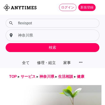
ログイン
新規登録
search
place
検索
more_horiz
全て
修理・組立
家事
TOP
▸
サービス
▸
神奈川県
▸
生活相談
▸
健康