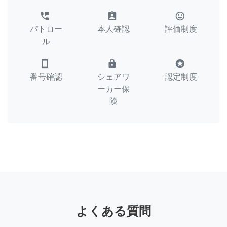
perm_phone_msg
assignment_ind
tag_faces
パトロー
本人確認
評価制度
ル
smartphone
lock
stars
番号確認
シェアワ
認定制度
ーカー保
険
よくある質問