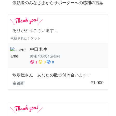
依頼者のみなさまからサポーターへの感謝の言葉
ありがとうございます！
依頼されたチケット
中田 和生
男性
/
30代
/
京都府
sentiment_satisfied
sentiment_neutral
sentiment_dissatisfied
1
0
0
散歩屋さん あなたの散歩付き合います！
¥1,000
京都府