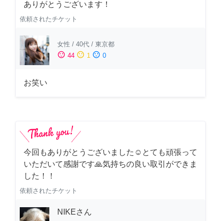
ありがとうございます！
依頼されたチケット
女性
/
40代
/
東京都
sentiment_satisfied
sentiment_neutral
sentiment_dissatisfied
44
1
0
お笑い
今回もありがとうございました☺️とても頑張って
いただいて感謝です🙏気持ちの良い取引ができま
した！！
依頼されたチケット
NIKEさん