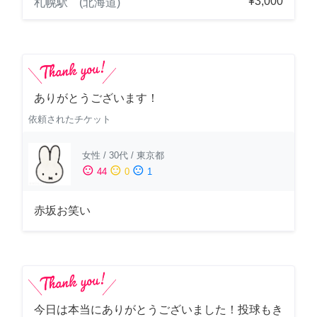
¥3,000
札幌駅 (北海道)
ありがとうございます！
依頼されたチケット
女性
/
30代
/
東京都
sentiment_satisfied
sentiment_neutral
sentiment_dissatisfied
44
0
1
赤坂お笑い
今日は本当にありがとうございました！投球もき