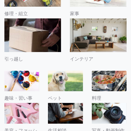
修理・組立
家事
引っ越し
インテリア
趣味・習い事
ペット
料理
美容・ファッシ
生活相談
写真・動画制作