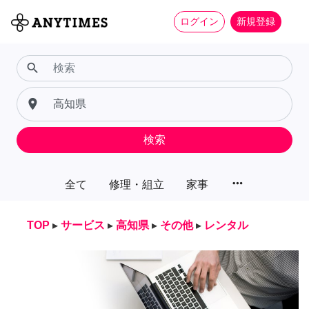
ログイン
新規登録
search
place
検索
more_horiz
全て
修理・組立
家事
TOP
▸
サービス
▸
高知県
▸
その他
▸
レンタル