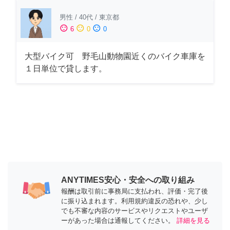
男性
/
40代
/
東京都
sentiment_satisfied
sentiment_neutral
sentiment_dissatisfied
6
0
0
大型バイク可 野毛山動物園近くのバイク車庫を
１日単位で貸します。
ANYTIMES安心・安全への取り組み
報酬は取引前に事務局に支払われ、評価・完了後
に振り込まれます。利用規約違反の恐れや、少し
でも不審な内容のサービスやリクエストやユーザ
ーがあった場合は通報してください。
詳細を見る