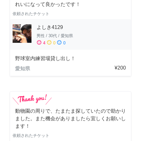
れいになって良かったです！
依頼されたチケット
よしき4129
男性
/
30代
/
愛知県
sentiment_satisfied
sentiment_neutral
sentiment_dissatisfied
4
0
0
野球室内練習場貸し出し！
¥200
愛知県
動物園の周りで、たまたま探していたので助かり
ました。また機会がありましたら宜しくお願いし
ます！
依頼されたチケット