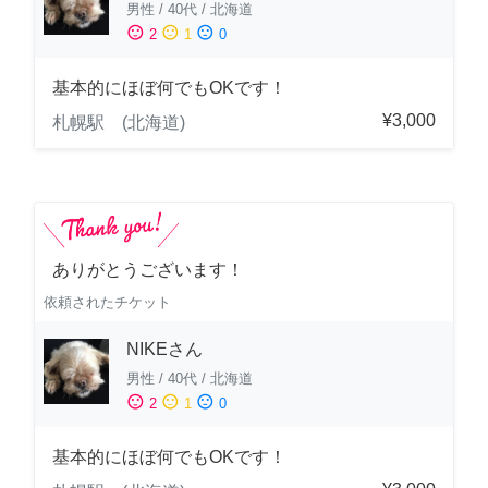
男性
/
40代
/
北海道
sentiment_satisfied
sentiment_neutral
sentiment_dissatisfied
2
1
0
基本的にほぼ何でもOKです！
¥3,000
札幌駅 (北海道)
ありがとうございます！
依頼されたチケット
NIKEさん
男性
/
40代
/
北海道
sentiment_satisfied
sentiment_neutral
sentiment_dissatisfied
2
1
0
基本的にほぼ何でもOKです！