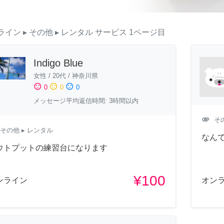
ライン
▸ その他
▸ レンタル
サービス
1ページ目
Indigo Blue
女性
/
20代
/
神奈川県
sentiment_satisfied
sentiment_neutral
sentiment_dissatisfied
0
0
0
メッセージ平均返信時間: 3時間以内
attachment
そ
その他
▸ レンタル
なん
ウトプットの練習台になります
¥100
ンライン
オン