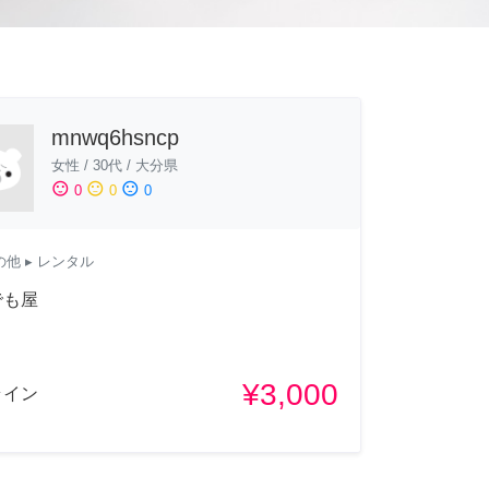
mnwq6hsncp
女性
/
30代
/
大分県
sentiment_satisfied
sentiment_neutral
sentiment_dissatisfied
0
0
0
の他
▸ レンタル
でも屋
¥3,000
ライン