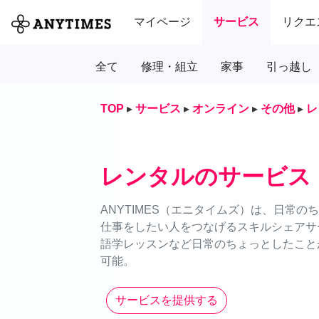
マイページ
サービス
リクエ
全て
修理・組立
家事
引っ越し
TOP
▸
サービス
▸
オンライン
▸
その他
▸
レ
レンタルのサービス
ANYTIMES（エニタイムズ）は、日常
仕事をしたい人をつなげるスキルシェアサ
語学レッスンなど日常のちょっとしたことか
可能。
サービスを提供する