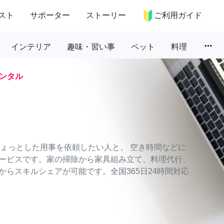
スト
サポーター
ストーリー
ご利用ガイド
more_horiz
インテリア
趣味・習い事
ペット
料理
ンタル
のちょっとした用事を依頼したい人と、 空き時間などに
ービスです。家の掃除から家具組み立て、料理代行、
らスキルシェアが可能です。全国365日24時間対応