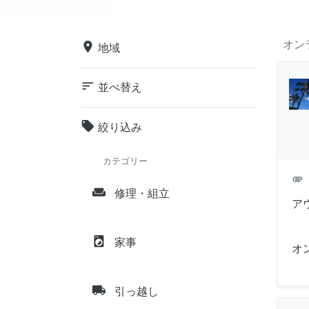
オン
place
地域
sort
並べ替え
local_offer
絞り込み
カテゴリー
attachment
weekend
修理・組立
ア
local_laundry_service
家事
オ
local_shipping
引っ越し