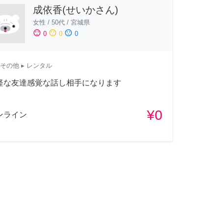
成依香(せいかさん)
女性
/
50代
/
宮城県
sentiment_satisfied
sentiment_neutral
sentiment_dissatisfied
0
0
0
その他
▸ レンタル
軽な友達感覚な話し相手になります
¥0
ンライン