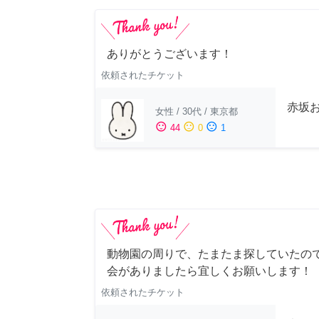
ありがとうございます！
依頼されたチケット
赤坂
女性
/
30代
/
東京都
sentiment_satisfied
sentiment_neutral
sentiment_dissatisfied
44
0
1
動物園の周りで、たまたま探していたの
会がありましたら宜しくお願いします！
依頼されたチケット