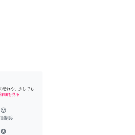
の恐れや、少しでも
詳細を見る
tag_faces
価制度
stars