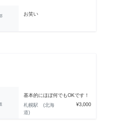
お笑い
都
基本的にほぼ何でもOKです！
道
¥3,000
札幌駅 (北海
道)