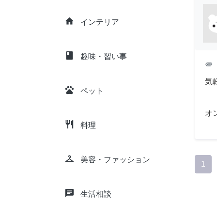
home
インテリア
class
趣味・習い事
attachment
気
pets
ペット
オ
restaurant
料理
checkroom
美容・ファッション
1
chat
生活相談