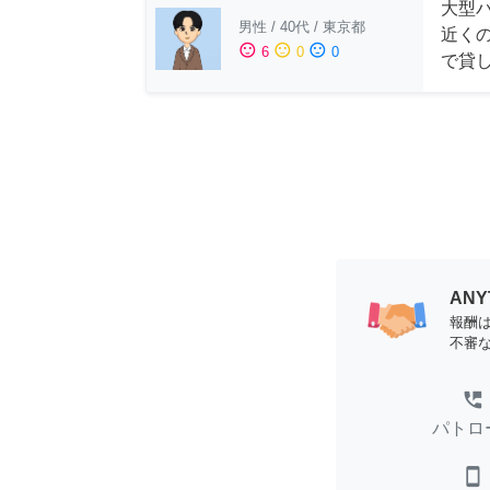
大型
男性
/
40代
/
東京都
近く
sentiment_satisfied
sentiment_neutral
sentiment_dissatisfied
6
0
0
で貸
AN
報酬
不審
perm_phone_msg
パトロ
smartphone