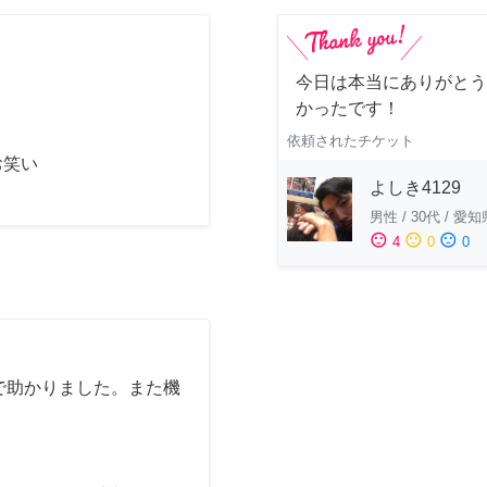
今日は本当にありがとう
かったです！
依頼されたチケット
お笑い
よしき4129
男性
/
30代
/
愛知
sentiment_satisfied
sentiment_neutral
sentiment_dissatisfied
4
0
0
で助かりました。また機