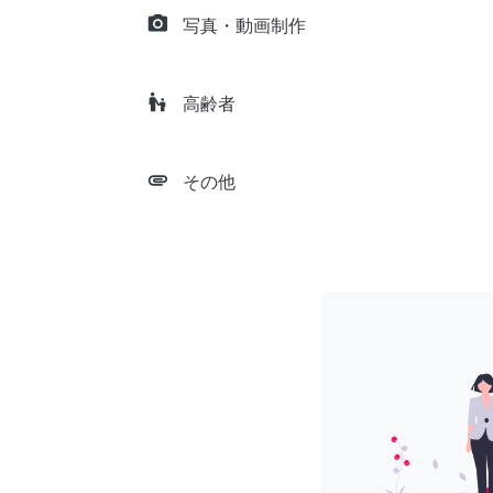
camera_alt
写真・動画制作
escalator_warning
高齢者
attachment
その他