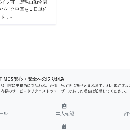
バイク可 野毛山動物園
のバイク車庫を１日単位
します。
YTIMES安心・安全への取り組み
は取引前に事務局に支払われ、評価・完了後に振り込まれます。利用規約違反
な内容のサービスやリクエストやユーザーがあった場合は通報してください。
assignment_ind
ール
本人確認
評
lock