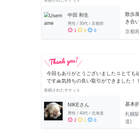
依頼されたチケット
散歩
中田 和生
き合
男性
/
30代
/
京都府
sentiment_satisfied
sentiment_neutral
sentiment_dissatisfied
1
0
0
京都
今回もありがとうございました☺️とても
です🙏気持ちの良い取引ができました！
依頼されたチケット
基本
NIKEさん
男性
/
40代
/
北海道
札幌駅
sentiment_satisfied
sentiment_neutral
sentiment_dissatisfied
2
1
0
道)