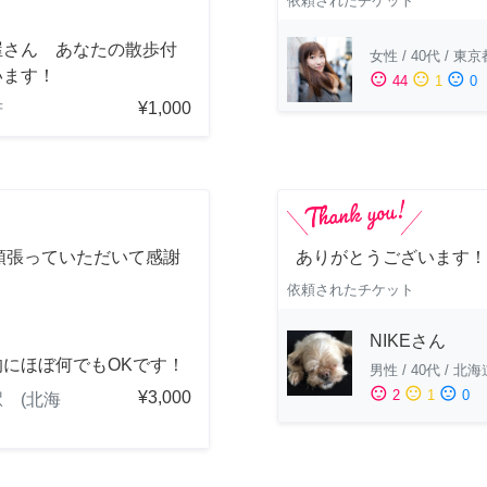
依頼されたチケット
屋さん あなたの散歩付
女性
/
40代
/
東京
います！
sentiment_satisfied
sentiment_neutral
sentiment_dissatisfied
44
1
0
¥1,000
府
頑張っていただいて感謝
ありがとうございます！
！
依頼されたチケット
NIKEさん
的にほぼ何でもOKです！
男性
/
40代
/
北海
sentiment_satisfied
sentiment_neutral
sentiment_dissatisfied
2
1
0
¥3,000
 (北海