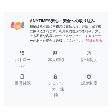
ANYTIMES安心・安全への取り組み
報酬は取引前に事務局に支払われ、評価・完了後
に振り込まれます。利用規約違反の恐れや、少し
でも不審な内容のサービスやリクエストやユーザ
ーがあった場合は通報してください。
詳細を見る
perm_phone_msg
assignment_ind
tag_faces
パトロー
本人確認
評価制度
ル
smartphone
lock
stars
番号確認
シェアワ
認定制度
ーカー保
険