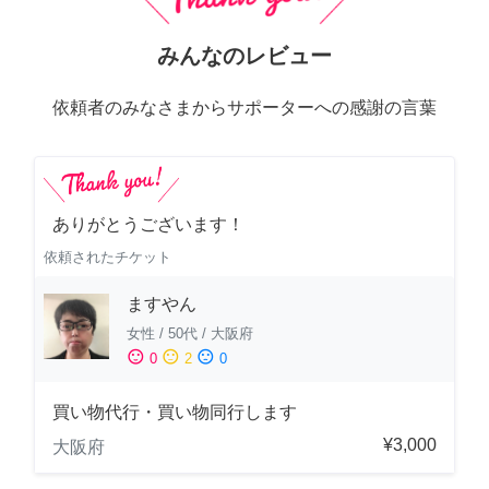
みんなのレビュー
依頼者のみなさまからサポーターへの感謝の言葉
ありがとうございます！
依頼されたチケット
ますやん
女性
/
50代
/
大阪府
sentiment_satisfied
sentiment_neutral
sentiment_dissatisfied
0
2
0
買い物代行・買い物同行します
¥3,000
大阪府