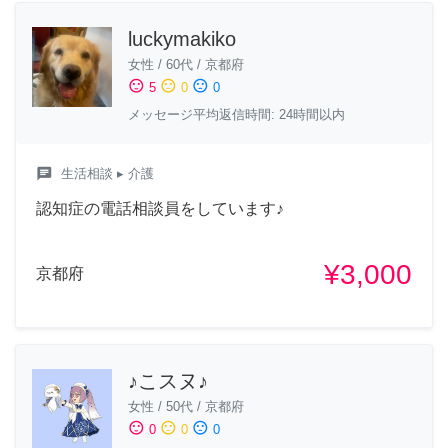
luckymakiko
女性
/
60代
/
京都府
sentiment_satisfied
sentiment_neutral
sentiment_dissatisfied
5
0
0
メッセージ平均返信時間: 24時間以内
chat
生活相談
▸ 介護
認知症の電話相談員をしています♪
¥3,000
京都府
♪こスヌ♪
女性
/
50代
/
京都府
sentiment_satisfied
sentiment_neutral
sentiment_dissatisfied
0
0
0