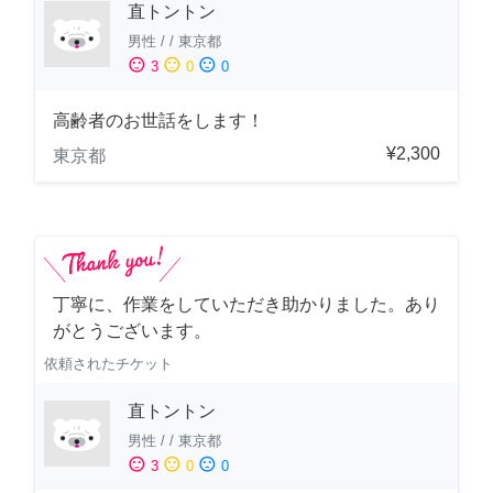
直トントン
男性
/
/
東京都
sentiment_satisfied
sentiment_neutral
sentiment_dissatisfied
3
0
0
高齢者のお世話をします！
¥2,300
東京都
丁寧に、作業をしていただき助かりました。あり
がとうございます。
依頼されたチケット
直トントン
男性
/
/
東京都
sentiment_satisfied
sentiment_neutral
sentiment_dissatisfied
3
0
0