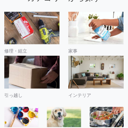
修理・組立
家事
引っ越し
インテリア