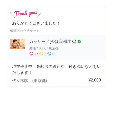
ありがとうございました！
依頼されたチケット
カッサーノ(今は京都住み)
check_circle
男性
/
30代
/
東京都
sentiment_satisfied
sentiment_neutral
sentiment_dissatisfied
67
3
0
現在停止中 高齢者の送迎や、付き添いなどをい
たします！
¥2,000
代々木駅 (東京都)