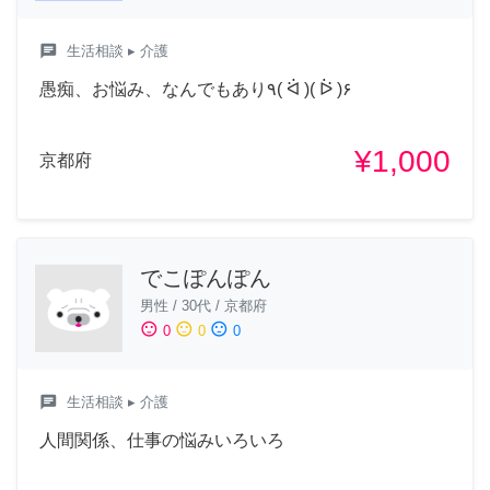
chat
生活相談
▸ 介護
愚痴、お悩み、なんでもあり‎٩( ᐛ )( ᐖ )۶
¥1,000
京都府
でこぽんぽん
男性
/
30代
/
京都府
sentiment_satisfied
sentiment_neutral
sentiment_dissatisfied
0
0
0
chat
生活相談
▸ 介護
人間関係、仕事の悩みいろいろ