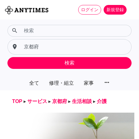
ログイン
新規登録
search
place
検索
more_horiz
全て
修理・組立
家事
TOP
▸
サービス
▸
京都府
▸
生活相談
▸
介護