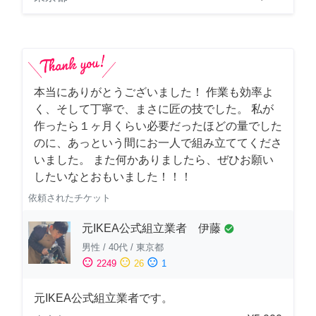
本当にありがとうございました！ 作業も効率よ
く、そして丁寧で、まさに匠の技でした。 私が
作ったら１ヶ月くらい必要だったほどの量でした
のに、あっという間にお一人で組み立ててくださ
いました。 また何かありましたら、ぜひお願い
したいなとおもいました！！！
依頼されたチケット
元IKEA公式組立業者 伊藤
check_circle
男性
/
40代
/
東京都
sentiment_satisfied
sentiment_neutral
sentiment_dissatisfied
2249
26
1
元IKEA公式組立業者です。