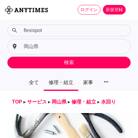
ログイン
新規登録
search
place
検索
more_horiz
全て
修理・組立
家事
TOP
▸
サービス
▸
岡山県
▸
修理・組立
▸
水回り