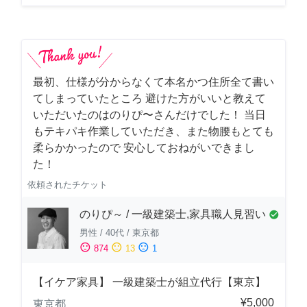
最初、仕様が分からなくて本名かつ住所全て書い
てしまっていたところ 避けた方がいいと教えて
いただいたのはのりぴ〜さんだけでした！ 当日
もテキパキ作業していただき、また物腰もとても
柔らかかったので 安心しておねがいできまし
た！
依頼されたチケット
のりぴ～ / 一級建築士,家具職人見習い
check_circle
男性
/
40代
/
東京都
sentiment_satisfied
sentiment_neutral
sentiment_dissatisfied
874
13
1
【イケア家具】 一級建築士が組立代行【東京】
¥5,000
東京都