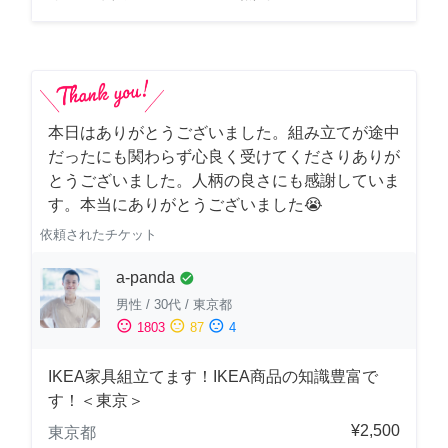
本日はありがとうございました。組み立てが途中
だったにも関わらず心良く受けてくださりありが
とうございました。人柄の良さにも感謝していま
す。本当にありがとうございました😭
依頼されたチケット
a-panda
check_circle
男性
/
30代
/
東京都
sentiment_satisfied
sentiment_neutral
sentiment_dissatisfied
1803
87
4
IKEA家具組立てます！IKEA商品の知識豊富で
す！＜東京＞
¥2,500
東京都