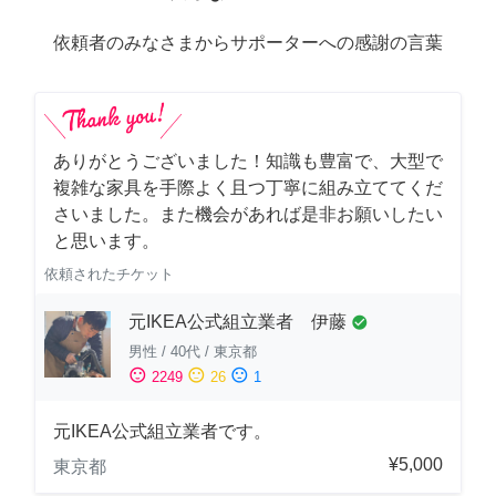
依頼者のみなさまからサポーターへの感謝の言葉
ありがとうございました！知識も豊富で、大型で
複雑な家具を手際よく且つ丁寧に組み立ててくだ
さいました。また機会があれば是非お願いしたい
と思います。
依頼されたチケット
元IKEA公式組立業者 伊藤
check_circle
男性
/
40代
/
東京都
sentiment_satisfied
sentiment_neutral
sentiment_dissatisfied
2249
26
1
元IKEA公式組立業者です。
¥5,000
東京都