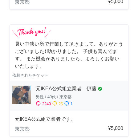
¥5,000
東京都
暑い中狭い所で作業して頂きまして、ありがとう
ございました❗️ 助かりました。 子供も喜んでま
す。 また機会がありましたら、よろしくお願い
いたします。
依頼されたチケット
元IKEA公式組立業者 伊藤
check_circle
男性
/
40代
/
東京都
sentiment_satisfied
sentiment_neutral
sentiment_dissatisfied
2249
26
1
元IKEA公式組立業者です。
¥5,000
東京都