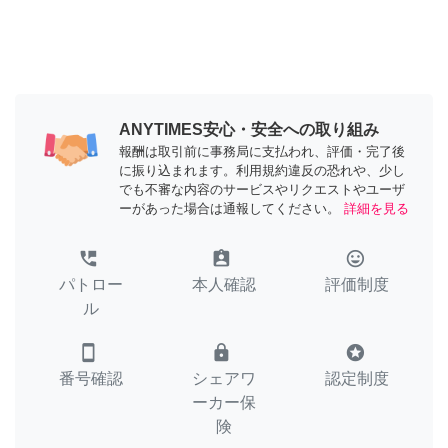
ANYTIMES安心・安全への取り組み
報酬は取引前に事務局に支払われ、評価・完了後
に振り込まれます。利用規約違反の恐れや、少し
でも不審な内容のサービスやリクエストやユーザ
ーがあった場合は通報してください。
詳細を見る
perm_phone_msg
assignment_ind
tag_faces
パトロー
本人確認
評価制度
ル
smartphone
lock
stars
番号確認
シェアワ
認定制度
ーカー保
険