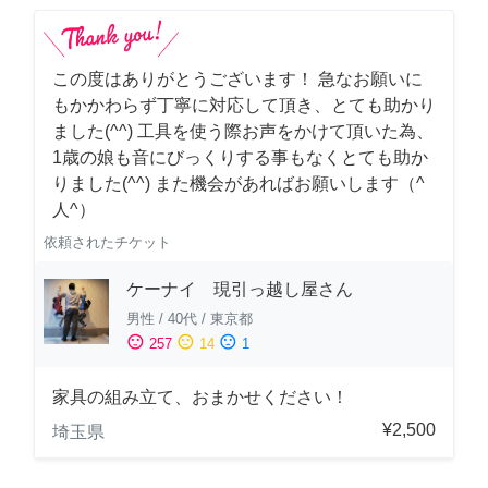
この度はありがとうございます！ 急なお願いに
もかかわらず丁寧に対応して頂き、とても助かり
ました(^^) 工具を使う際お声をかけて頂いた為、
1歳の娘も音にびっくりする事もなくとても助か
りました(^^) また機会があればお願いします（^
人^）
依頼されたチケット
ケーナイ 現引っ越し屋さん
男性
/
40代
/
東京都
sentiment_satisfied
sentiment_neutral
sentiment_dissatisfied
257
14
1
家具の組み立て、おまかせください！
¥2,500
埼玉県