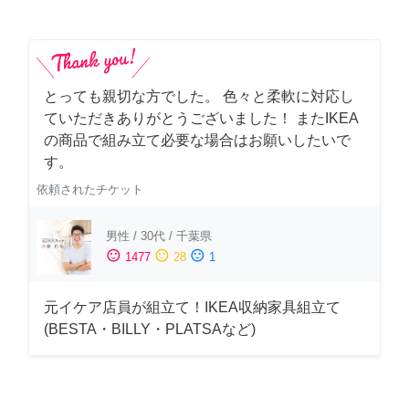
とっても親切な方でした。 色々と柔軟に対応し
ていただきありがとうございました！ またIKEA
の商品で組み立て必要な場合はお願いしたいで
す。
依頼されたチケット
男性
/
30代
/
千葉県
sentiment_satisfied
sentiment_neutral
sentiment_dissatisfied
1477
28
1
元イケア店員が組立て！IKEA収納家具組立て
(BESTA・BILLY・PLATSAなど)