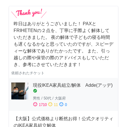
昨日はありがとうございました！ PAXと
FRIHETENの２点を、丁寧に手際よく解体して
いただきました。 夜の解体で子どもの寝る時間
も遅くなるかなと思っていたのですが、スピーデ
ィーな解体でありがたかったです。 また、引っ
越しの際や保管の際のアドバイスもしていただ
き、参考にさせていただきます！
依頼されたチケット
現役IKEA家具組立/解体 Adde(アッデ)
check_circle
男性
/
50代
/
大阪府
sentiment_satisfied
sentiment_neutral
sentiment_dissatisfied
1710
11
0
【大阪】公式価格より断然お得！公式クオリティ
のIKEA家具組立解体