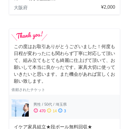
¥2,000
大阪府
この度はお取引ありがとうございました！何度も
日程が変わったにも関わらず丁寧に対応して頂い
て、組み立てもとても綺麗に仕上げて頂いて、お
願いして本当に良かったです。家具大切に使って
いきたいと思います。また機会があれば宜しくお
願い致します。
依頼されたチケット
男性
/
50代
/
埼玉県
sentiment_satisfied
sentiment_neutral
sentiment_dissatisfied
470
14
3
イケア家具組立★段ボール無料回収★