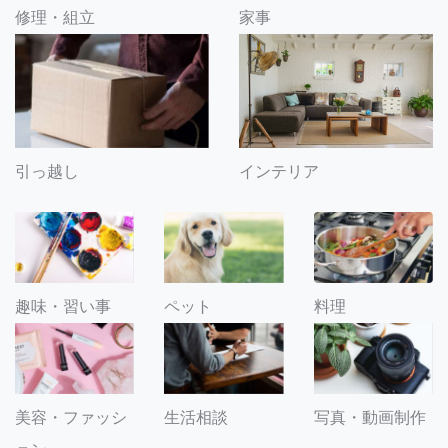
修理・組立
家事
引っ越し
インテリア
趣味・習い事
ペット
料理
美容・ファッシ
生活相談
写真・動画制作