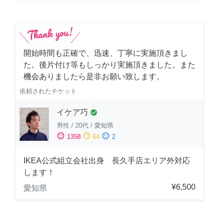
開始時間も正確で、迅速、丁寧に実施頂きまし
た。後片付け等もしっかり実施頂きました。また
機会ありましたら是非お願い致します。
依頼されたチケット
イケア巧
check_circle
男性
/
20代
/
愛知県
sentiment_satisfied
sentiment_neutral
sentiment_dissatisfied
1358
64
2
IKEA公式組立会社出身 長久手店エリア外対応
します！
¥6,500
愛知県