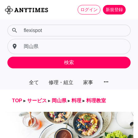
ログイン
新規登録
search
place
検索
more_horiz
全て
修理・組立
家事
TOP
▸
サービス
▸
岡山県
▸
料理
▸
料理教室