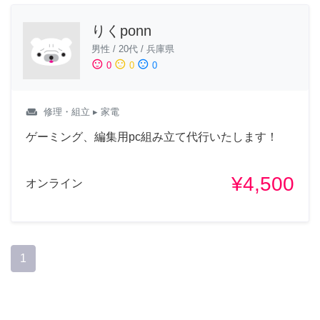
りくponn
男性
/
20代
/
兵庫県
sentiment_satisfied
sentiment_neutral
sentiment_dissatisfied
0
0
0
weekend
修理・組立
▸ 家電
ゲーミング、編集用pc組み立て代行いたします！
¥4,500
オンライン
1