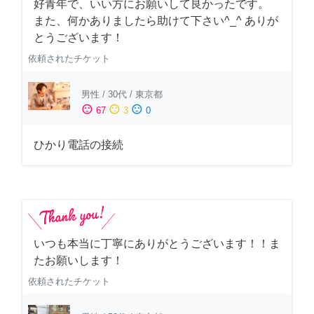
好青年で、いい方にお願いして良かったです。
また、何かありましたら助けて下さい^_^ ありが
とうございます！
依頼されたチケット
男性
/
30代
/
東京都
sentiment_satisfied
sentiment_neutral
sentiment_dissatisfied
67
3
0
ひかり電話の接続
いつも本当に丁寧にありがとうございます！！ま
たお願いします！
依頼されたチケット