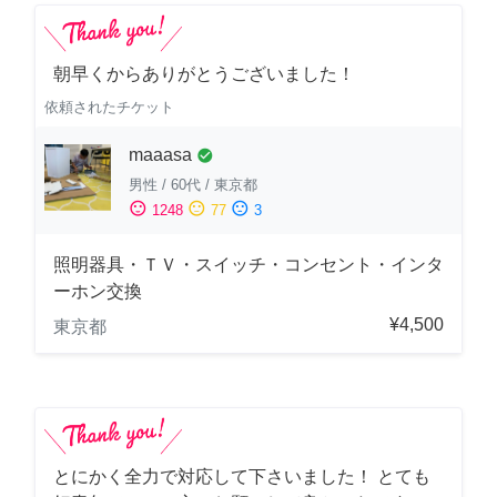
朝早くからありがとうございました！
依頼されたチケット
maaasa
check_circle
男性
/
60代
/
東京都
sentiment_satisfied
sentiment_neutral
sentiment_dissatisfied
1248
77
3
照明器具・ＴＶ・スイッチ・コンセント・インタ
ーホン交換
¥4,500
東京都
とにかく全力で対応して下さいました！ とても