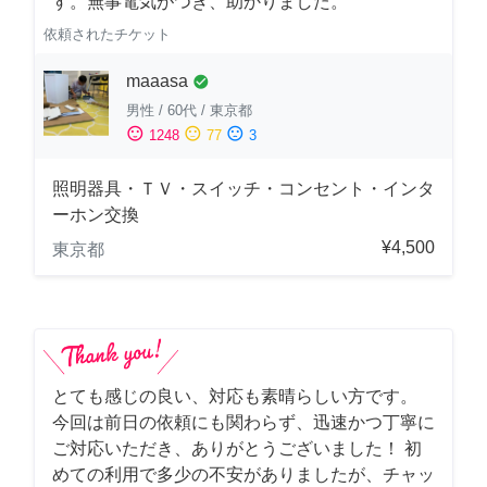
す。無事電気がつき、助かりました。
依頼されたチケット
maaasa
check_circle
男性
/
60代
/
東京都
sentiment_satisfied
sentiment_neutral
sentiment_dissatisfied
1248
77
3
照明器具・ＴＶ・スイッチ・コンセント・インタ
ーホン交換
¥4,500
東京都
とても感じの良い、対応も素晴らしい方です。
今回は前日の依頼にも関わらず、迅速かつ丁寧に
ご対応いただき、ありがとうございました！ 初
めての利用で多少の不安がありましたが、チャッ