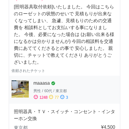
[照明器具取付依頼]いたしました。 今回はこちら
のローゼットの状態のせいで 見積もりが出来な
くなってしまい、 急遽、見積もりのための交通
費を 相談料としてお支払いする事になりまし
た。 今後、必要になった場合は (お願い出来る様
になるかは分かりませんが) 今回の相談料を交通
費にあててくださるとの事で 安心しました。 親
切に、チャットで教えてくださり ありがとうご
ざいました。
依頼されたチケット
maaasa
check_circle
男性
/
60代
/
東京都
sentiment_satisfied
sentiment_neutral
sentiment_dissatisfied
1248
77
3
照明器具・ＴＶ・スイッチ・コンセント・インタ
ーホン交換
¥4,500
東京都