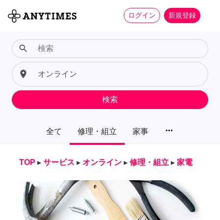
ログイン
新規登録
search
place
検索
more_horiz
全て
修理・組立
家事
TOP
▸
サービス
▸
オンライン
▸
修理・組立
▸
家電