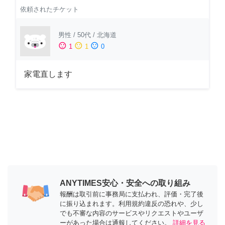
依頼されたチケット
男性
/
50代
/
北海道
sentiment_satisfied
sentiment_neutral
sentiment_dissatisfied
1
1
0
家電直します
ANYTIMES安心・安全への取り組み
報酬は取引前に事務局に支払われ、評価・完了後
に振り込まれます。利用規約違反の恐れや、少し
でも不審な内容のサービスやリクエストやユーザ
ーがあった場合は通報してください。
詳細を見る