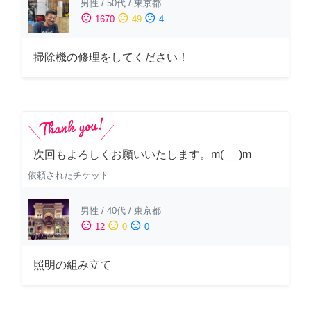
男性
/
50代
/
東京都
sentiment_satisfied
sentiment_neutral
sentiment_dissatisfied
1670
49
4
掃除機の修理をしてください！
次回もよろしくお願いいたします。m(_ _)m
依頼されたチケット
男性
/
40代
/
東京都
sentiment_satisfied
sentiment_neutral
sentiment_dissatisfied
12
0
0
照明の組み立て