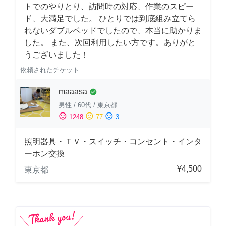
トでのやりとり、訪問時の対応、作業のスピー
ド、大満足でした。 ひとりでは到底組み立てら
れないダブルベッドでしたので、本当に助かりま
した。 また、次回利用したい方です。ありがと
うございました！
依頼されたチケット
maaasa
check_circle
男性
/
60代
/
東京都
sentiment_satisfied
sentiment_neutral
sentiment_dissatisfied
1248
77
3
照明器具・ＴＶ・スイッチ・コンセント・インタ
ーホン交換
¥4,500
東京都