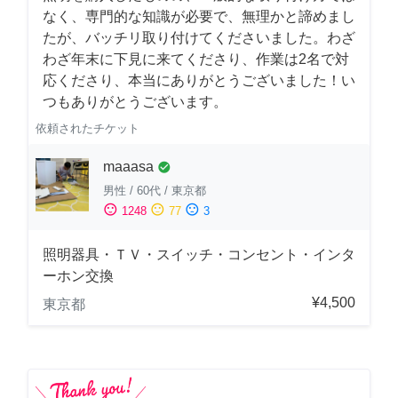
なく、専門的な知識が必要で、無理かと諦めまし
たが、バッチリ取り付けてくださいました。わざ
わざ年末に下見に来てくださり、作業は2名で対
応くださり、本当にありがとうございました！い
つもありがとうございます。
依頼されたチケット
maaasa
check_circle
男性
/
60代
/
東京都
sentiment_satisfied
sentiment_neutral
sentiment_dissatisfied
1248
77
3
照明器具・ＴＶ・スイッチ・コンセント・インタ
ーホン交換
¥4,500
東京都