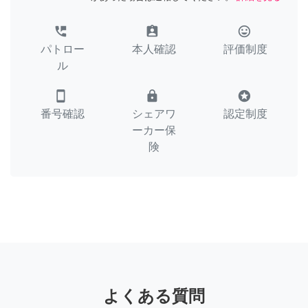
perm_phone_msg
assignment_ind
tag_faces
パトロー
本人確認
評価制度
ル
smartphone
lock
stars
番号確認
シェアワ
認定制度
ーカー保
険
よくある質問