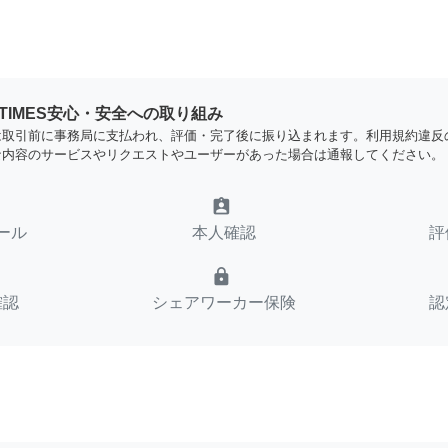
YTIMES安心・安全への取り組み
は取引前に事務局に支払われ、評価・完了後に振り込まれます。利用規約違反
な内容のサービスやリクエストやユーザーがあった場合は通報してください。
assignment_ind
ール
本人確認
評
lock
確認
シェアワーカー保険
認