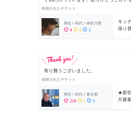
依頼されたチケット
キッ
男性
/
40代
/
神奈川県
張り
sentiment_satisfied
sentiment_neutral
sentiment_dissatisfied
4
0
1
有り難うございました。
依頼されたチケット
★新宿
男性
/
60代
/
東京都
方募
sentiment_satisfied
sentiment_neutral
sentiment_dissatisfied
219
1
3