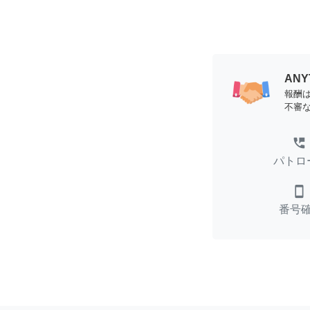
AN
報酬
不審
perm_phone_msg
パトロ
smartphone
番号