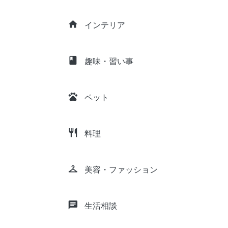
home
インテリア
class
趣味・習い事
pets
ペット
restaurant
料理
checkroom
美容・ファッション
chat
生活相談