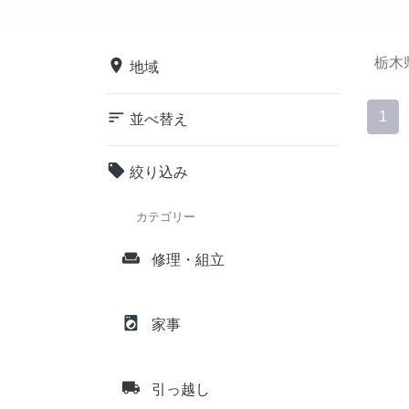
栃木
place
地域
sort
1
並べ替え
local_offer
絞り込み
カテゴリー
weekend
修理・組立
local_laundry_service
家事
local_shipping
引っ越し