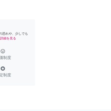
の恐れや、少しでも
詳細を見る
tag_faces
価制度
stars
定制度