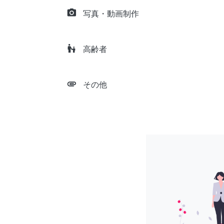
camera_alt
写真・動画制作
escalator_warning
高齢者
attachment
その他