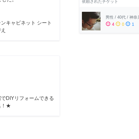
依頼されたチケット
男性
/
40代
/
神奈
チンキャビネット シート
sentiment_satisfied
sentiment_neutral
sentiment_dissatisfied
4
0
1
替え
でDIYリフォームできる
集！★