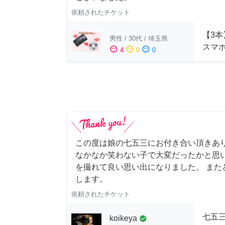
依頼されたチケット
【3本
男性
/
30代
/
埼玉県
スマ
sentiment_satisfied
sentiment_neutral
sentiment_dissatisfied
4
0
0
この度は娘の七五三にお付き合い頂きあ
なかなか笑わない子で大変だったかと思
を撮れて良い思い出になりました。 また
します。
依頼されたチケット
七五
koikeya
check_circle