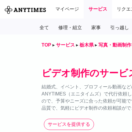
マイページ
サービス
リクエ
全て
修理・組立
家事
引っ越し
TOP
▸
サービス
▸
栃木県
▸
写真・動画制作
ビデオ制作のサービ
結婚式、イベント、プロフィール動画など
ANYTIMES（エニタイムズ）で代行依
ので、予算やニーズに合った依頼が可能で
品質で、気軽にビデオ制作の依頼相談がで
サービスを提供する