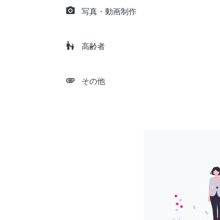
camera_alt
写真・動画制作
escalator_warning
高齢者
attachment
その他