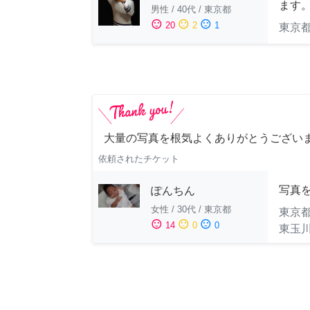
ます
男性
/
40代
/
東京都
sentiment_satisfied
sentiment_neutral
sentiment_dissatisfied
20
2
1
東京
大量の写真を根気よくありがとうござい
依頼されたチケット
写真
ぽんちん
女性
/
30代
/
東京都
東京
sentiment_satisfied
sentiment_neutral
sentiment_dissatisfied
14
0
0
東玉