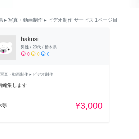
県
▸ 写真・動画制作
▸ ビデオ制作
サービス
1ページ目
hakusi
男性
/
20代
/
栃木県
sentiment_satisfied
sentiment_neutral
sentiment_dissatisfied
0
0
0
写真・動画制作
▸ ビデオ制作
画編集します
¥3,000
木県