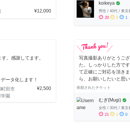
。
koikeya
check_circle
¥12,000
男性
/
40代
/
東京
都
sentiment_satisfied
sentiment_neutral
sentiment_dissatisfied
20
2
1
ます。感謝してます。
写真撮影ありがとうござ
た。しっかりした方です
て正確にご対応を頂きま
ら、お願いしたいと思い
をデータ化します！
依頼されたチケット
¥2,500
都町田市
川学園
むぎ(Mugi)
check_circle
女性
/
30代
/
東京
sentiment_satisfied
sentiment_neutral
sentiment_dissatisfied
21
1
0