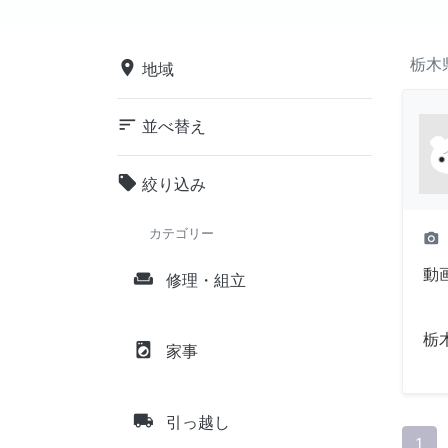
栃木
place
地域
sort
並べ替え
local_offer
絞り込み
カテゴリー
camera_alt
動
weekend
修理・組立
栃
local_laundry_service
家事
local_shipping
引っ越し
1