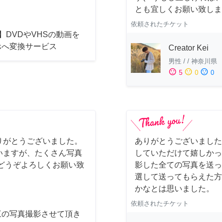
とも宜しくお願い致しま
依頼されたチケット
】DVDやVHSの動画を
ホへ変換サービス
Creator Kei
男性
/
/
神奈川県
sentiment_satisfied
sentiment_neutral
sentiment_dissatisfied
5
0
0
りがとうございました。
ありがとうございました
いますが、たくさん写真
していただけて嬉しかっ
どうぞよろしくお願い致
影した全ての写真を送っ
選して送ってもらえた方
かなとは思いました。
依頼されたチケット
三の写真撮影させて頂き