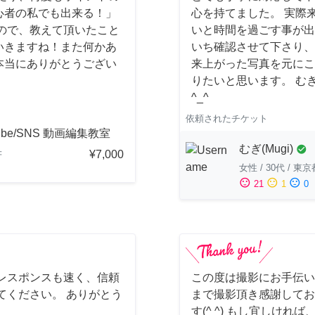
初心者の私でも出来る！」
心を持てました。 実際
ので、教えて頂いたこと
いと時間を過ごす事が出
いきますね！また何かあ
いち確認させて下さり、
本当にありがとうござい
来上がった写真を元にこ
りたいと思います。 む
^_^
依頼されたチケット
ube/SNS 動画編集教室
むぎ(Mugi)
check_circle
¥7,000
府
女性
/
30代
/
東京
sentiment_satisfied
sentiment_neutral
sentiment_dissatisfied
21
1
0
レスポンスも速く、信頼
この度は撮影にお手伝い
てください。 ありがとう
まで撮影頂き感謝してお
す(^ ^) もし宜しけ