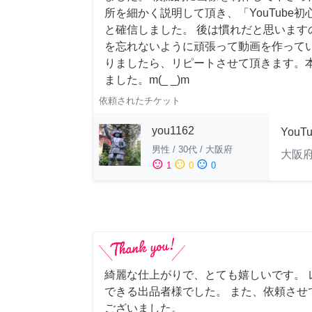
所を細かく説明して頂き、「YouTube
と確信しました。 後は慣れだと思います
を忘れないように頑張って動画を作って
りましたら、リピートさせて頂きます。
ました。m(_ _)m
依頼されたチケット
you1162
YouT
男性
/
30代
/
大阪府
大阪
sentiment_satisfied
sentiment_neutral
sentiment_dissatisfied
1
0
0
綺麗な仕上がりで、とても嬉しいです。 
できる出品者様でした。 また、依頼させ
ございました。