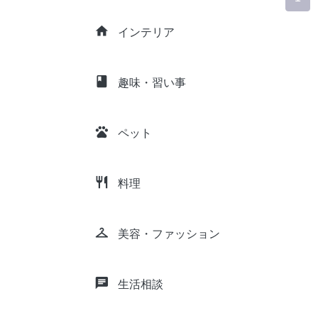
home
インテリア
class
趣味・習い事
pets
ペット
restaurant
料理
checkroom
美容・ファッション
chat
生活相談