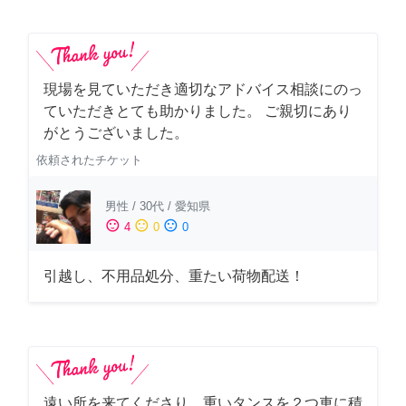
現場を見ていただき適切なアドバイス相談にのっ
ていただきとても助かりました。 ご親切にあり
がとうございました。
依頼されたチケット
男性
/
30代
/
愛知県
sentiment_satisfied
sentiment_neutral
sentiment_dissatisfied
4
0
0
引越し、不用品処分、重たい荷物配送！
遠い所を来てくださり、重いタンスを２つ車に積