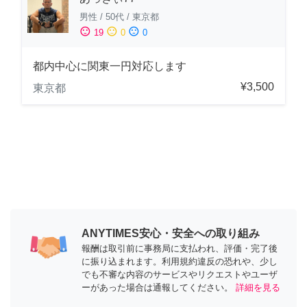
男性
/
50代
/
東京都
sentiment_satisfied
sentiment_neutral
sentiment_dissatisfied
19
0
0
都内中心に関東一円対応します
¥3,500
東京都
ANYTIMES安心・安全への取り組み
報酬は取引前に事務局に支払われ、評価・完了後
に振り込まれます。利用規約違反の恐れや、少し
でも不審な内容のサービスやリクエストやユーザ
ーがあった場合は通報してください。
詳細を見る