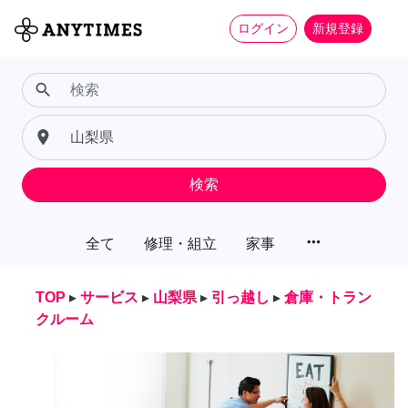
ログイン
新規登録
search
place
検索
more_horiz
全て
修理・組立
家事
TOP
▸
サービス
▸
山梨県
▸
引っ越し
▸
倉庫・トラン
クルーム