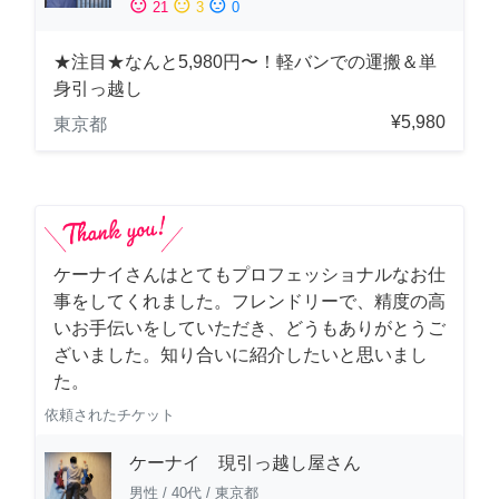
sentiment_satisfied
sentiment_neutral
sentiment_dissatisfied
21
3
0
★注目★なんと5,980円〜！軽バンでの運搬＆単
身引っ越し
¥5,980
東京都
ケーナイさんはとてもプロフェッショナルなお仕
事をしてくれました。フレンドリーで、精度の高
いお手伝いをしていただき、どうもありがとうご
ざいました。知り合いに紹介したいと思いまし
た。
依頼されたチケット
ケーナイ 現引っ越し屋さん
男性
/
40代
/
東京都