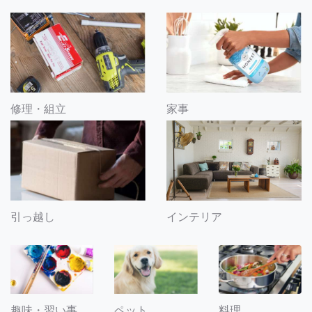
修理・組立
家事
引っ越し
インテリア
趣味・習い事
ペット
料理