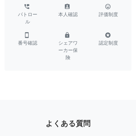
perm_phone_msg
assignment_ind
tag_faces
パトロー
本人確認
評価制度
ル
smartphone
lock
stars
番号確認
シェアワ
認定制度
ーカー保
険
よくある質問