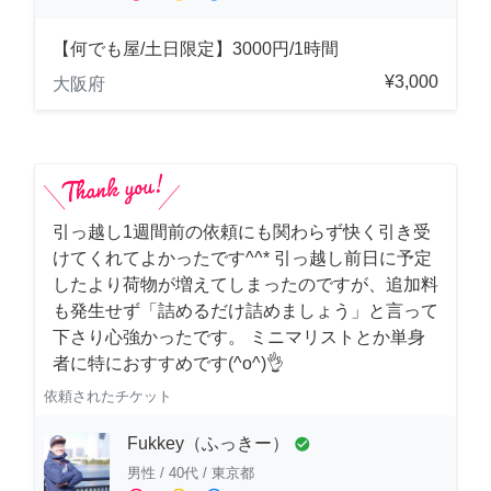
【何でも屋/土日限定】3000円/1時間
¥3,000
大阪府
引っ越し1週間前の依頼にも関わらず快く引き受
けてくれてよかったです^^* 引っ越し前日に予定
したより荷物が増えてしまったのですが、追加料
も発生せず「詰めるだけ詰めましょう」と言って
下さり心強かったです。 ミニマリストとか単身
者に特におすすめです(^o^)👌
依頼されたチケット
Fukkey（ふっきー）
check_circle
男性
/
40代
/
東京都