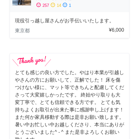
sentiment_satisfied
sentiment_neutral
sentiment_dissatisfied
257
14
1
現役引っ越し屋さんがお手伝いいたします。
¥6,000
東京都
とても感じの良い方でした。やはり本業が引越し
やさんの方にお願いして、正解でした！ 床を傷
つけない様に、マット等できちんと配慮してくだ
さって大変嬉しかったです。 終始やり取りも大
変丁寧で、とても信頼できる方です。 とても気
持ちよくお取引が出来た事に感謝申し上げます！
また何か家具移動する際は是非お願い致します。
暑い中お忙しい中お越しくださり、本当にありが
とうございました^ - ^ また是非よろしくお願い