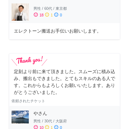
男性
/
60代
/
東京都
sentiment_satisfied
sentiment_neutral
sentiment_dissatisfied
18
1
0
エレクトーン搬送お手伝いお願いします。
定刻より前に来て頂きました。スムーズに積み込
み、搬出もできました。とてもスキルのある人で
す。これからもよろしくお願いいたします。あり
がとうございました。
依頼されたチケット
やさん
男性
/
30代
/
大阪府
sentiment_satisfied
sentiment_neutral
sentiment_dissatisfied
10
1
0