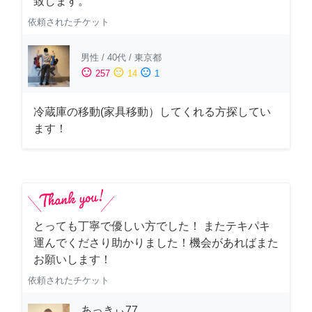
致します。
依頼されたチケット
男性
/
40代
/
東京都
sentiment_satisfied
sentiment_neutral
sentiment_dissatisfied
257
14
1
冷蔵庫の移動(家具移動）してくれる方探してい
ます！
とっても丁寧で優しい方でした！ またテキパキ
運んでくださり助かりました！機会があればまた
お願いします！
依頼されたチケット
あっきぃ77