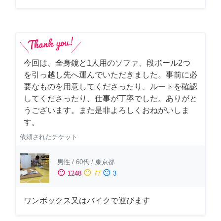
今回は、全身鏡と1人用のソファ、段ボール2つ
を引っ越し先へ運んでいただきました。事前に必
要なものを用意してくださったり、ルートを確認
してくださったり、仕事が丁寧でした。ありがと
うございます。また是非よろしくおねがいしま
す。
依頼されたチケット
男性
/
60代
/
東京都
sentiment_satisfied
sentiment_neutral
sentiment_dissatisfied
1248
77
3
ワンボックス又はバイクで運びます