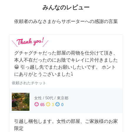
みんなのレビュー
依頼者のみなさまからサポーターへの感謝の言葉
グチャグチャだった部屋の荷物を仕分けて頂き、
本人不在だったのにお陰でキレイに片付きました
😀 引っ越し先でまたお願いしたいです。 ホント
にありがとうございました⤵
依頼されたチケット
女性
/
50代
/
東京都
sentiment_satisfied
sentiment_neutral
sentiment_dissatisfied
65
3
0
引越し梱包します。女性の部屋、ご家族様のお家
限定