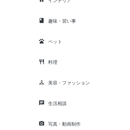
インテリア
class
趣味・習い事
pets
ペット
restaurant
料理
checkroom
美容・ファッション
chat
生活相談
camera_alt
写真・動画制作