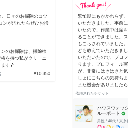
き、日々のお掃除のコツ
繁忙期にもかかわらず、
コンが汚れたらぜひお掃
いただきました。事前に
いたので、作業中は席を
ることができました。ス
もこらされていました。
ども教えていただきまし
コンのお掃除は、掃除検
いただいたので、プロフ
資格を持つ私がクリーニ
ります。プロフィール写
ます🎵
が、非常にはきはきと気
¥10,350
都
しょにこちらの気持ちま
また機会がありましたら
依頼されたチケット
ハウスウォッシ
ルーポート
check_circle
男性
/
40代
/
東京
sentiment_satisfied
sentiment_neutral
sentiment_dissatisfied
8
0
0