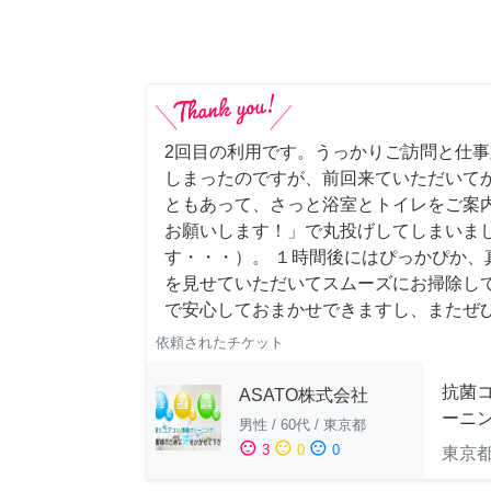
2回目の利用です。うっかりご訪問と仕
しまったのですが、前回来ていただいて
ともあって、さっと浴室とトイレをご案
お願いします！」で丸投げしてしまいま
す・・・）。 １時間後にはぴっかぴか、
を見せていただいてスムーズにお掃除し
で安心しておまかせできますし、またぜ
依頼されたチケット
抗菌
ASATO株式会社
ーニ
男性
/
60代
/
東京都
sentiment_satisfied
sentiment_neutral
sentiment_dissatisfied
3
0
0
東京