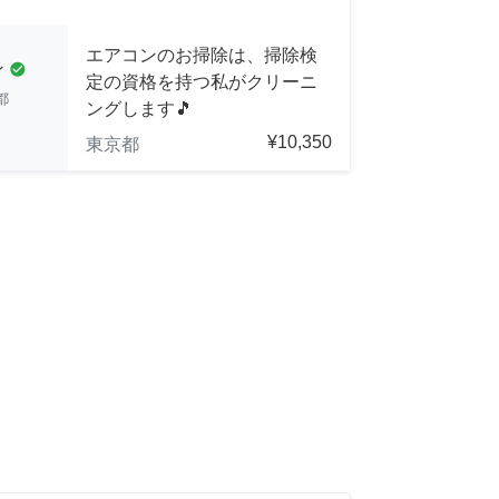
エアコンのお掃除は、掃除検
ン
check_circle
定の資格を持つ私がクリーニ
都
ングします🎵
¥10,350
東京都