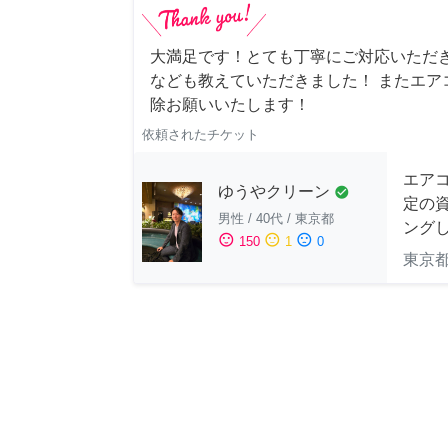
大満足です！とても丁寧にご対応いただ
なども教えていただきました！ またエア
除お願いいたします！
依頼されたチケット
エア
ゆうやクリーン
check_circle
定の
男性
/
40代
/
東京都
ングし
sentiment_satisfied
sentiment_neutral
sentiment_dissatisfied
150
1
0
東京