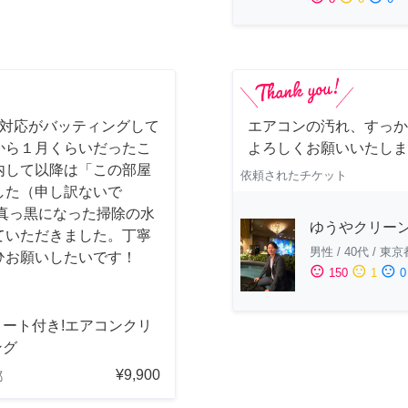
事対応がバッティングして
エアコンの汚れ、すっか
から１月くらいだったこ
よろしくお願いいたしま
内して以降は「この部屋
依頼されたチケット
した（申し訳ないで
真っ黒になった掃除の水
ゆうやクリー
ていただきました。丁寧
男性
/
40代
/
東京
ひお願いしたいです！
sentiment_satisfied
sentiment_neutral
sentiment_dissatisfied
150
1
0
コート付き!エアコンクリ
ング
¥9,900
都