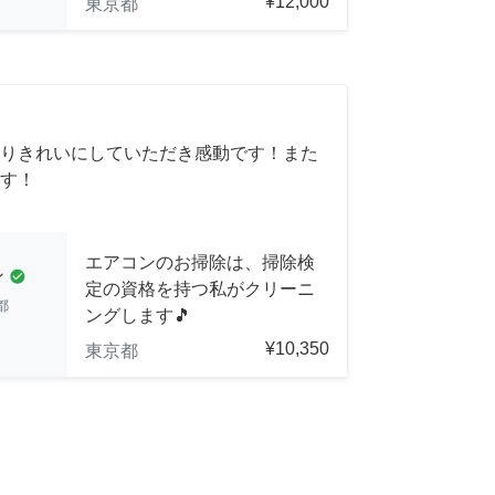
¥12,000
東京都
りきれいにしていただき感動です！また
す！
エアコンのお掃除は、掃除検
ン
check_circle
定の資格を持つ私がクリーニ
都
ングします🎵
¥10,350
東京都