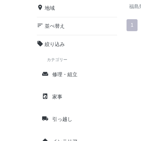
福島
place
地域
sort
1
並べ替え
local_offer
絞り込み
カテゴリー
weekend
修理・組立
local_laundry_service
家事
local_shipping
引っ越し
home