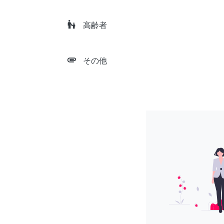
escalator_warning
高齢者
attachment
その他