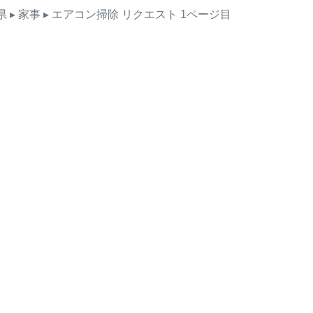
県
▸ 家事
▸ エアコン掃除
リクエスト
1ページ目