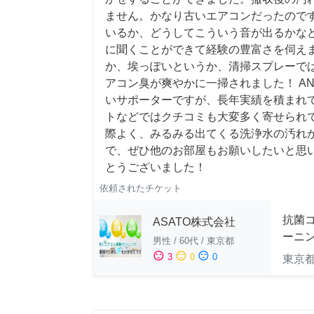
ません。かなり古いエアコンだったので
いるか、どうしてこういう音が出るかな
に聞くことができて経験の豊富さを伺え
か、埃っぽいというか、清掃スプレーで
アコン臭が爽やかに一掃されました！ AN
いサポーターですが、長年実績を積まれ
トなどではクチコミも大変多く寄せられ
際よく、みるみる出てくる洗浄水の汚れ
で、ぜひ他のお部屋もお願いしたいと思
とうございました！
依頼されたチケット
抗菌
ASATO株式会社
ーニ
男性
/
60代
/
東京都
sentiment_satisfied
sentiment_neutral
sentiment_dissatisfied
3
0
0
東京