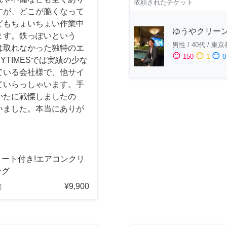
依頼されたチケット
すが、どこが脆くなって
どもちょいちょい作業中
ゆうやクリー
ます。鉄っぽいという
男性
/
40代
/
東京
は取れなかった独特のエ
sentiment_satisfied
sentiment_neutral
sentiment_dissatisfied
150
1
0
YTIMESでは実績の少な
ている会社様で、他サイ
ていらっしゃいます。手
かたに戦慄しましたの
いました。本当にありが
コート付き!エアコンクリ
ング
¥9,900
都