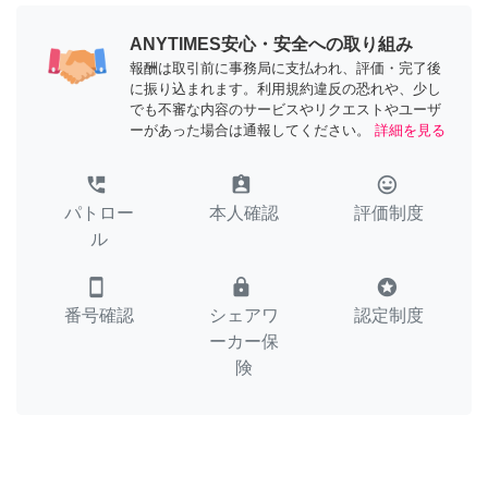
ANYTIMES安心・安全への取り組み
報酬は取引前に事務局に支払われ、評価・完了後
に振り込まれます。利用規約違反の恐れや、少し
でも不審な内容のサービスやリクエストやユーザ
ーがあった場合は通報してください。
詳細を見る
perm_phone_msg
assignment_ind
tag_faces
パトロー
本人確認
評価制度
ル
smartphone
lock
stars
番号確認
シェアワ
認定制度
ーカー保
険