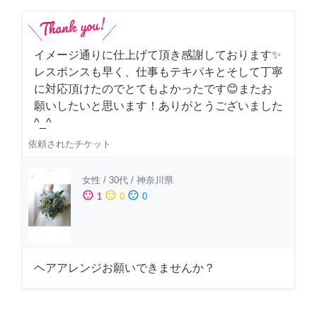
イメージ通りに仕上げて頂き感謝しております✨
レスポンスも早く、仕事もテキパキとそして丁寧
に対応頂けたのでとてもよかったです😊またお
願いしたいと思います！ありがとうございました
^_^
依頼されたチケット
女性
/
30代
/
神奈川県
sentiment_satisfied
sentiment_neutral
sentiment_dissatisfied
1
0
0
ヘアアレンジお願いできませんか？