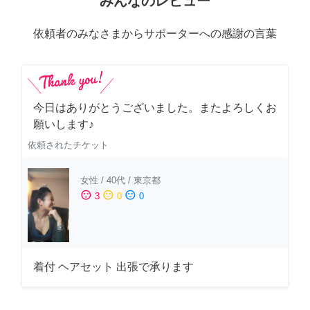
みんなのレビュー
依頼者のみなさまからサポーターへの感謝の言葉
今日はありがとうございました。またよろしくお
願いします♪
依頼されたチケット
女性
/
40代
/
東京都
sentiment_satisfied
sentiment_neutral
sentiment_dissatisfied
3
0
0
着付 ヘアセット 出張で承ります