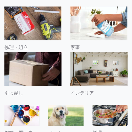
修理・組立
家事
引っ越し
インテリア