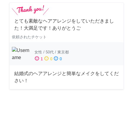
とても素敵なヘアアレンジをしていただきまし
た！大満足です！ありがとうご
依頼されたチケット
女性
/
50代
/
東京都
sentiment_satisfied
sentiment_neutral
sentiment_dissatisfied
1
0
0
結婚式のヘアアレンジと簡単なメイクをしてくだ
さい！