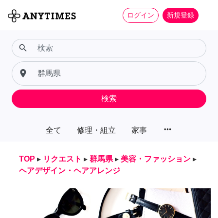
ログイン
新規登録
search
place
検索
more_horiz
全て
修理・組立
家事
TOP
▸
リクエスト
▸
群馬県
▸
美容・ファッション
▸
ヘアデザイン・ヘアアレンジ