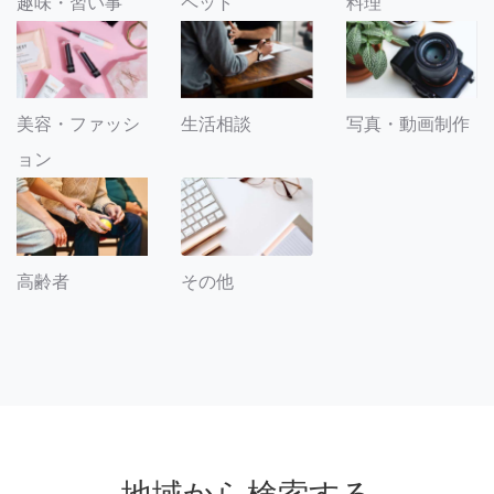
趣味・習い事
ペット
料理
美容・ファッシ
生活相談
写真・動画制作
ョン
その他
高齢者