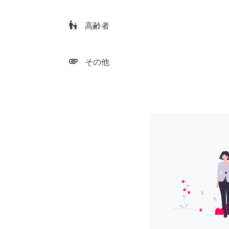
escalator_warning
高齢者
attachment
その他