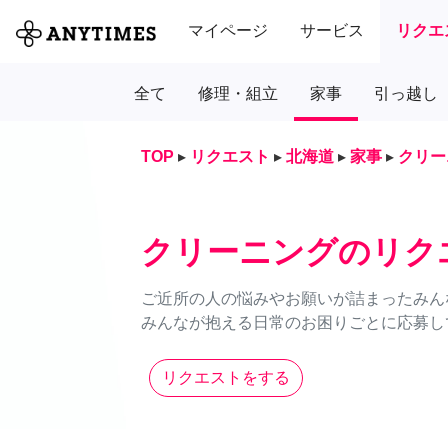
マイページ
サービス
リクエ
全て
修理・組立
家事
引っ越し
TOP
▸
リクエスト
▸
北海道
▸
家事
▸
クリー
クリーニングのリク
ご近所の人の悩みやお願いが詰まったみん
みんなが抱える日常のお困りごとに応募し
リクエストをする