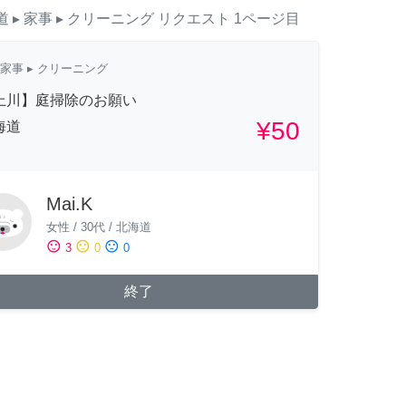
道
▸ 家事
▸ クリーニング
リクエスト
1ページ目
家事
▸ クリーニング
上川】庭掃除のお願い
¥50
海道
Mai.K
女性
/
30代
/
北海道
sentiment_satisfied
sentiment_neutral
sentiment_dissatisfied
3
0
0
終了