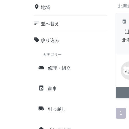
北海
place
地域
local_laundry_service
sort
並べ替え
【
local_offer
北
絞り込み
カテゴリー
weekend
修理・組立
local_laundry_service
家事
local_shipping
引っ越し
1
home