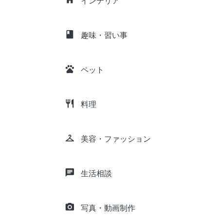
インテリア
class
趣味・習い事
pets
ペット
restaurant
料理
checkroom
美容・ファッション
chat
生活相談
camera_alt
写真・動画制作