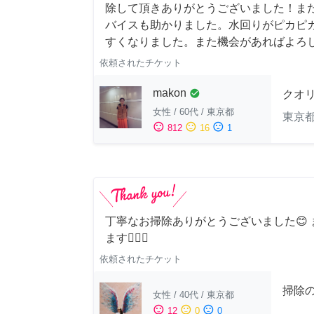
除して頂きありがとうございました！ま
バイスも助かりました。水回りがピカピ
すくなりました。また機会があればよろ
依頼されたチケット
makon
check_circle
クオ
女性
/
60代
/
東京都
東京
sentiment_satisfied
sentiment_neutral
sentiment_dissatisfied
812
16
1
丁寧なお掃除ありがとうございました😊
ます🙆‍♀️✨
依頼されたチケット
掃除
女性
/
40代
/
東京都
sentiment_satisfied
sentiment_neutral
sentiment_dissatisfied
12
0
0