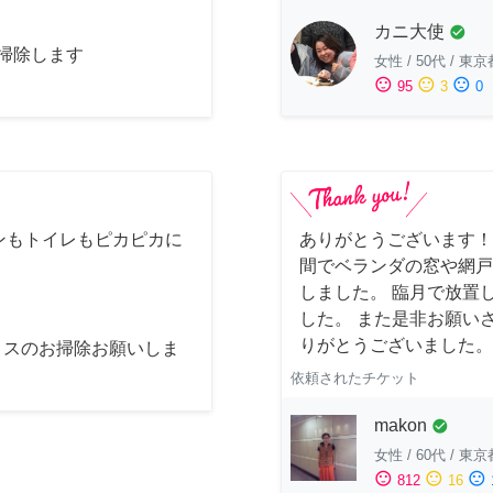
カニ大使
check_circle
お掃除します
女性
/
50代
/
東京
sentiment_satisfied
sentiment_neutral
sentiment_dissatisfied
95
3
0
ンもトイレもピカピカに
ありがとうございます！
間でベランダの窓や網戸
しました。 臨月で放置
した。 また是非お願い
りがとうございました。
ィスのお掃除お願いしま
依頼されたチケット
makon
check_circle
女性
/
60代
/
東京
sentiment_satisfied
sentiment_neutral
sentiment_dissatisfied
812
16