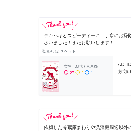
テキパキとスピーディーに、丁寧にお掃
ざいました！またお願いします！
依頼されたチケット
ADH
女性
/
30代
/
東京都
方向
sentiment_satisfied
sentiment_neutral
sentiment_dissatisfied
27
2
1
依頼した冷蔵庫まわりや洗濯機周辺以外