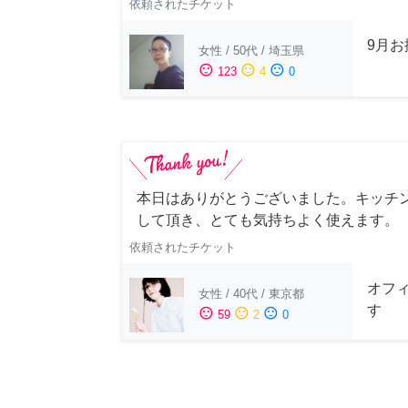
依頼されたチケット
9月
女性
/
50代
/
埼玉県
sentiment_satisfied
sentiment_neutral
sentiment_dissatisfied
123
4
0
本日はありがとうございました。キッチ
して頂き、とても気持ちよく使えます。
依頼されたチケット
オフ
女性
/
40代
/
東京都
す
sentiment_satisfied
sentiment_neutral
sentiment_dissatisfied
59
2
0