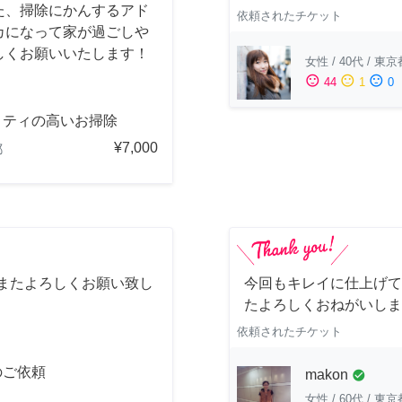
た、掃除にかんするアド
依頼されたチケット
カになって家が過ごしや
しくお願いいたします！
女性
/
40代
/
東京
sentiment_satisfied
sentiment_neutral
sentiment_dissatisfied
44
1
0
リティの高いお掃除
¥7,000
都
 またよろしくお願い致し
今回もキレイに仕上げて
たよろしくおねがいしま
依頼されたチケット
のご依頼
makon
check_circle
女性
/
60代
/
東京