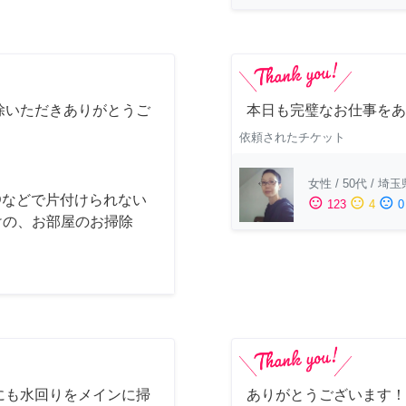
除いただきありがとうご
本日も完璧なお仕事をあ
依頼されたチケット
女性
/
50代
/
埼玉
Dなどで片付けられない
sentiment_satisfied
sentiment_neutral
sentiment_dissatisfied
123
4
0
けの、お部屋のお掃除
にも水回りをメインに掃
ありがとうございます！