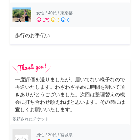
女性
/
40代
/
東京都
sentiment_satisfied
sentiment_neutral
sentiment_dissatisfied
175
3
0
歩行のお手伝い
一度評価を送りましたが、届いてない様子なので
再送いたします。わざわざ早めに時間を割いて頂
きありがとうございました。次回は整理替えの機
会に打ち合わせ願えればと思います。その節には
宜しくお願いいたします。
依頼されたチケット
男性
/
30代
/
宮城県