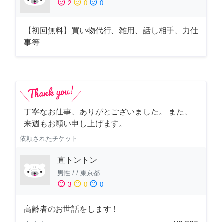
sentiment_satisfied
sentiment_neutral
sentiment_dissatisfied
2
0
0
【初回無料】買い物代行、雑用、話し相手、力仕
事等
丁寧なお仕事、ありがとございました。 また、
来週もお願い申し上げます。
依頼されたチケット
直トントン
男性
/
/
東京都
sentiment_satisfied
sentiment_neutral
sentiment_dissatisfied
3
0
0
高齢者のお世話をします！