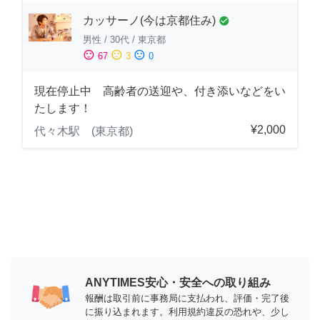
カッサーノ(今は京都住み)
check_circle
男性
/
30代
/
東京都
sentiment_satisfied
sentiment_neutral
sentiment_dissatisfied
67
3
0
現在停止中 高齢者の送迎や、付き添いなどをい
たします！
¥2,000
代々木駅 (東京都)
ANYTIMES安心・安全への取り組み
報酬は取引前に事務局に支払われ、評価・完了後
に振り込まれます。利用規約違反の恐れや、少し