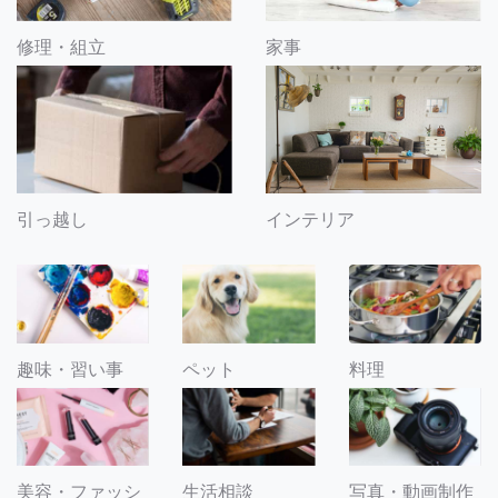
修理・組立
家事
引っ越し
インテリア
趣味・習い事
ペット
料理
美容・ファッシ
生活相談
写真・動画制作