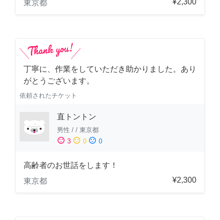
¥2,300
東京都
丁寧に、作業をしていただき助かりました。あり
がとうございます。
依頼されたチケット
直トントン
男性
/
/
東京都
sentiment_satisfied
sentiment_neutral
sentiment_dissatisfied
3
0
0
高齢者のお世話をします！
¥2,300
東京都