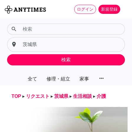
ログイン
新規登録
search
place
検索
more_horiz
全て
修理・組立
家事
TOP
▸
リクエスト
▸
茨城県
▸
生活相談
▸
介護