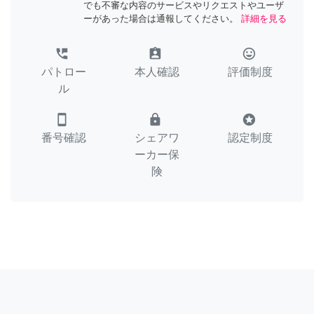
でも不審な内容のサービスやリクエストやユーザ
ーがあった場合は通報してください。
詳細を見る
perm_phone_msg
assignment_ind
tag_faces
パトロー
本人確認
評価制度
ル
smartphone
lock
stars
番号確認
シェアワ
認定制度
ーカー保
険