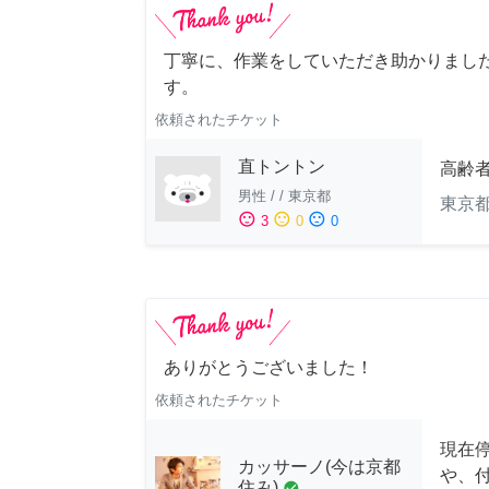
丁寧に、作業をしていただき助かりまし
す。
依頼されたチケット
直トントン
高齢
男性
/
/
東京都
東京
sentiment_satisfied
sentiment_neutral
sentiment_dissatisfied
3
0
0
ありがとうございました！
依頼されたチケット
現在
カッサーノ(今は京都
や、
住み)
check_circle