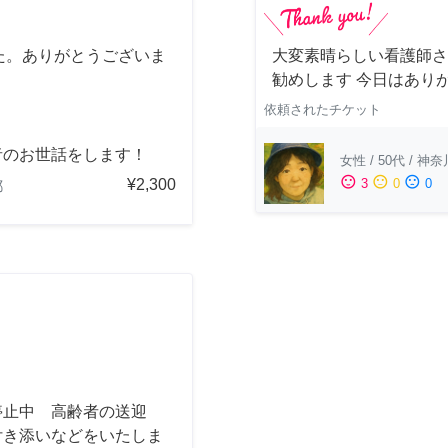
た。ありがとうございま
大変素晴らしい看護師さ
勧めします 今日はあり
依頼されたチケット
者のお世話をします！
女性
/
50代
/
神奈
sentiment_satisfied
sentiment_neutral
sentiment_dissatisfied
¥2,300
3
0
0
都
停止中 高齢者の送迎
付き添いなどをいたしま