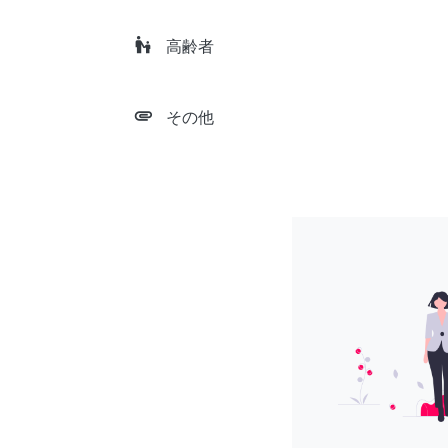
escalator_warning
高齢者
attachment
その他