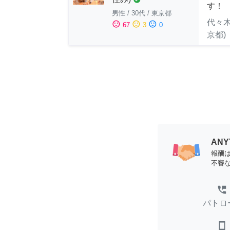
す！
男性
/
30代
/
東京都
代々木
sentiment_satisfied
sentiment_neutral
sentiment_dissatisfied
67
3
0
京都)
AN
報酬
不審
perm_phone_msg
パトロ
smartphone