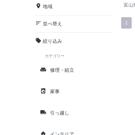
富山
place
地域
sort
1
並べ替え
local_offer
絞り込み
カテゴリー
weekend
修理・組立
local_laundry_service
家事
local_shipping
引っ越し
home
インテリア