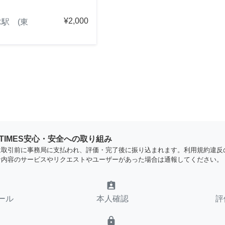
¥2,000
駅 (東
YTIMES安心・安全への取り組み
は取引前に事務局に支払われ、評価・完了後に振り込まれます。利用規約違反
な内容のサービスやリクエストやユーザーがあった場合は通報してください。
assignment_ind
ール
本人確認
評
lock