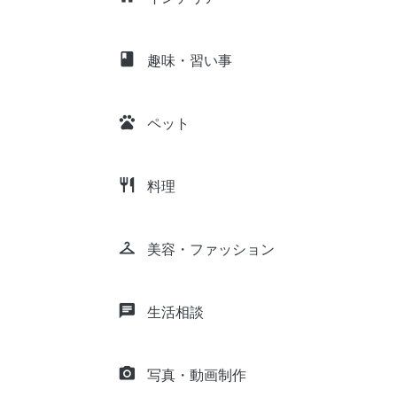
class
趣味・習い事
pets
ペット
restaurant
料理
checkroom
美容・ファッション
chat
生活相談
camera_alt
写真・動画制作