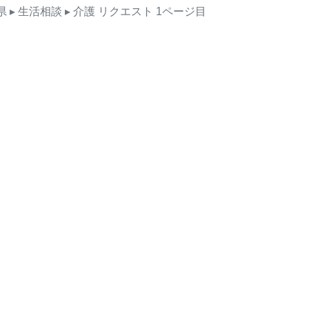
県
▸ 生活相談
▸ 介護
リクエスト
1ページ目