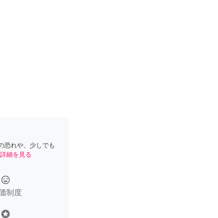
の恐れや、少しでも
詳細を見る
tag_faces
価制度
stars