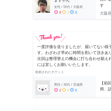
ますやん
す
女性
/
50代
/
大阪府
sentiment_satisfied
sentiment_neutral
sentiment_dissatisfied
0
2
0
大阪
一度評価を送りましたが、届いてない様
す。わざわざ早めに時間を割いて頂きあ
次回は整理替えの機会に打ち合わせ願え
には宜しくお願いいたします。
依頼されたチケット
【初
男性
/
30代
/
宮城県
用、
sentiment_satisfied
sentiment_neutral
sentiment_dissatisfied
2
0
0