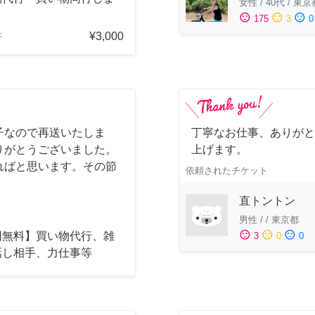
女性
/
40代
/
東京
sentiment_satisfied
sentiment_neutral
sentiment_dissatisfied
175
3
0
¥3,000
府
子なので再送いたしま
丁寧なお仕事、ありがと
りがとうございました。
上げます。
ればと思います。その節
依頼されたチケット
直トントン
男性
/
/
東京都
sentiment_satisfied
sentiment_neutral
sentiment_dissatisfied
回無料】買い物代行、雑
3
0
0
話し相手、力仕事等