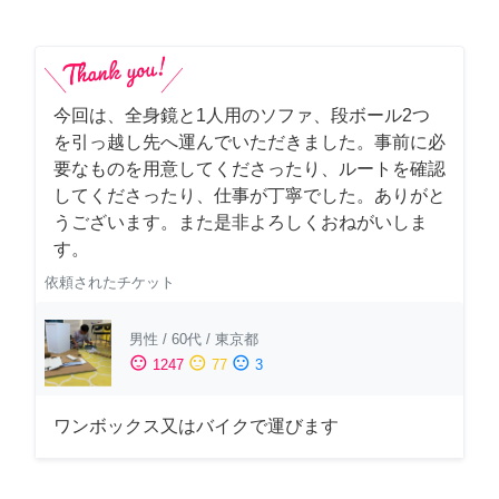
今回は、全身鏡と1人用のソファ、段ボール2つ
を引っ越し先へ運んでいただきました。事前に必
要なものを用意してくださったり、ルートを確認
してくださったり、仕事が丁寧でした。ありがと
うございます。また是非よろしくおねがいしま
す。
依頼されたチケット
男性
/
60代
/
東京都
sentiment_satisfied
sentiment_neutral
sentiment_dissatisfied
1247
77
3
ワンボックス又はバイクで運びます