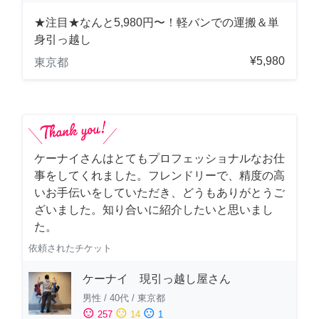
★注目★なんと5,980円〜！軽バンでの運搬＆単
身引っ越し
¥5,980
東京都
ケーナイさんはとてもプロフェッショナルなお仕
事をしてくれました。フレンドリーで、精度の高
いお手伝いをしていただき、どうもありがとうご
ざいました。知り合いに紹介したいと思いまし
た。
依頼されたチケット
ケーナイ 現引っ越し屋さん
男性
/
40代
/
東京都
sentiment_satisfied
sentiment_neutral
sentiment_dissatisfied
257
14
1