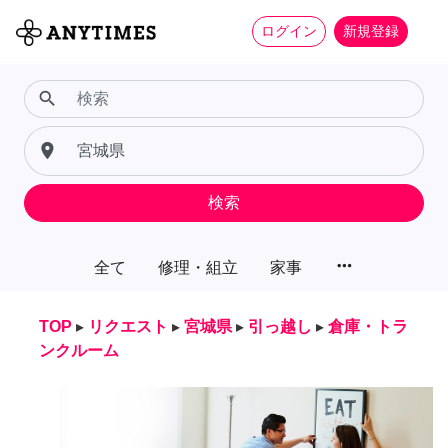
ログイン
新規登録
search
place
検索
more_horiz
全て
修理・組立
家事
TOP
▸
リクエスト
▸
宮城県
▸
引っ越し
▸
倉庫・トラ
ンクルーム