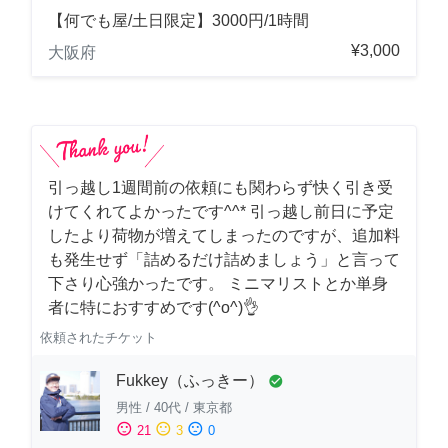
【何でも屋/土日限定】3000円/1時間
¥3,000
大阪府
引っ越し1週間前の依頼にも関わらず快く引き受
けてくれてよかったです^^* 引っ越し前日に予定
したより荷物が増えてしまったのですが、追加料
も発生せず「詰めるだけ詰めましょう」と言って
下さり心強かったです。 ミニマリストとか単身
者に特におすすめです(^o^)👌
依頼されたチケット
Fukkey（ふっきー）
check_circle
男性
/
40代
/
東京都
sentiment_satisfied
sentiment_neutral
sentiment_dissatisfied
21
3
0