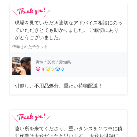
現場を見ていただき適切なアドバイス相談にのっ
ていただきとても助かりました。 ご親切にあり
がとうございました。
依頼されたチケット
男性
/
30代
/
愛知県
sentiment_satisfied
sentiment_neutral
sentiment_dissatisfied
4
0
0
引越し、不用品処分、重たい荷物配送！
遠い所を来てくださり、重いタンスを２つ車に積
む作業は大変だったと思います。 大変お世話に