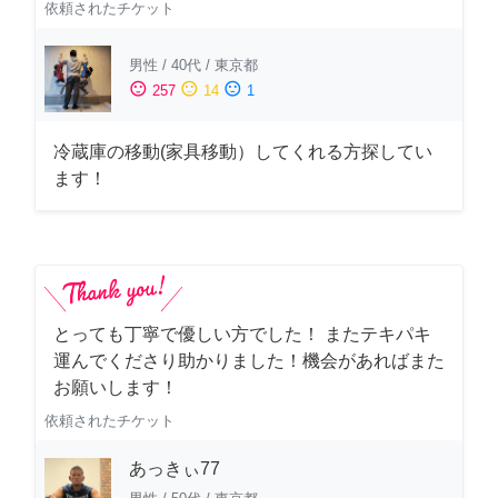
依頼されたチケット
男性
/
40代
/
東京都
sentiment_satisfied
sentiment_neutral
sentiment_dissatisfied
257
14
1
冷蔵庫の移動(家具移動）してくれる方探してい
ます！
とっても丁寧で優しい方でした！ またテキパキ
運んでくださり助かりました！機会があればまた
お願いします！
依頼されたチケット
あっきぃ77