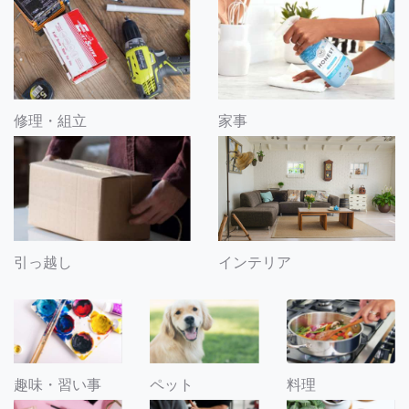
修理・組立
家事
引っ越し
インテリア
趣味・習い事
ペット
料理