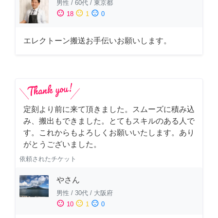
男性
/
60代
/
東京都
sentiment_satisfied
sentiment_neutral
sentiment_dissatisfied
18
1
0
エレクトーン搬送お手伝いお願いします。
定刻より前に来て頂きました。スムーズに積み込
み、搬出もできました。とてもスキルのある人で
す。これからもよろしくお願いいたします。あり
がとうございました。
依頼されたチケット
やさん
男性
/
30代
/
大阪府
sentiment_satisfied
sentiment_neutral
sentiment_dissatisfied
10
1
0