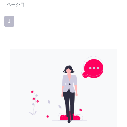
ページ目
1