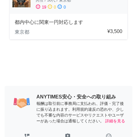
男性
/
50代
/
東京都
sentiment_satisfied
sentiment_neutral
sentiment_dissatisfied
19
0
0
都内中心に関東一円対応します
¥3,500
東京都
ANYTIMES安心・安全への取り組み
報酬は取引前に事務局に支払われ、評価・完了後
に振り込まれます。利用規約違反の恐れや、少し
でも不審な内容のサービスやリクエストやユーザ
ーがあった場合は通報してください。
詳細を見る
perm_phone_msg
assignment_ind
tag_faces