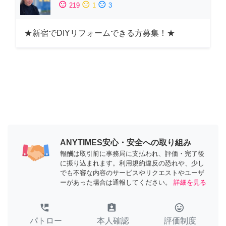
sentiment_satisfied
sentiment_neutral
sentiment_dissatisfied
219
1
3
★新宿でDIYリフォームできる方募集！★
ANYTIMES安心・安全への取り組み
報酬は取引前に事務局に支払われ、評価・完了後
に振り込まれます。利用規約違反の恐れや、少し
でも不審な内容のサービスやリクエストやユーザ
ーがあった場合は通報してください。
詳細を見る
perm_phone_msg
assignment_ind
tag_faces
パトロー
本人確認
評価制度