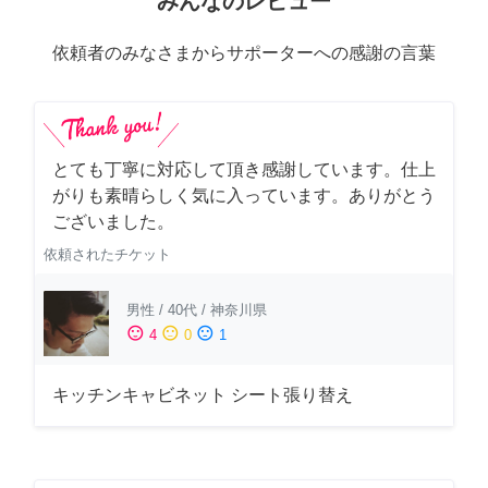
みんなのレビュー
依頼者のみなさまからサポーターへの感謝の言葉
とても丁寧に対応して頂き感謝しています。仕上
がりも素晴らしく気に入っています。ありがとう
ございました。
依頼されたチケット
男性
/
40代
/
神奈川県
sentiment_satisfied
sentiment_neutral
sentiment_dissatisfied
4
0
1
キッチンキャビネット シート張り替え