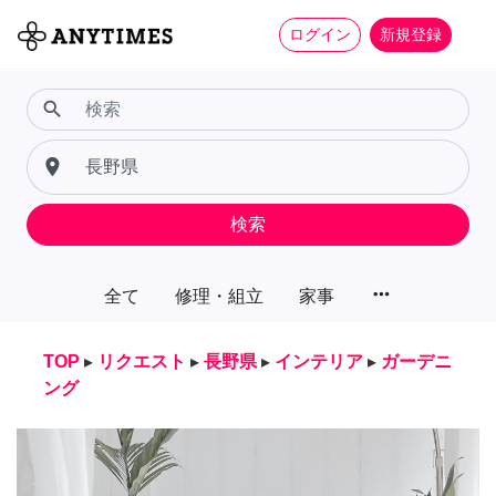
ログイン
新規登録
search
place
検索
more_horiz
全て
修理・組立
家事
TOP
▸
リクエスト
▸
長野県
▸
インテリア
▸
ガーデニ
ング