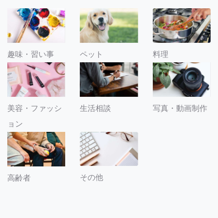
趣味・習い事
ペット
料理
美容・ファッシ
生活相談
写真・動画制作
ョン
その他
高齢者