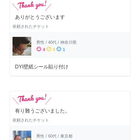
ありがとうございます
依頼されたチケット
男性
/
40代
/
神奈川県
sentiment_satisfied
sentiment_neutral
sentiment_dissatisfied
4
0
1
DYI壁紙シール貼り付け
有り難うございました。
依頼されたチケット
男性
/
60代
/
東京都