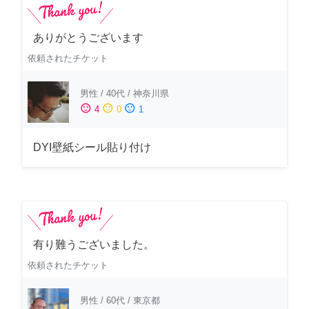
ありがとうございます
依頼されたチケット
男性
/
40代
/
神奈川県
sentiment_satisfied
sentiment_neutral
sentiment_dissatisfied
4
0
1
DYI壁紙シール貼り付け
有り難うございました。
依頼されたチケット
男性
/
60代
/
東京都