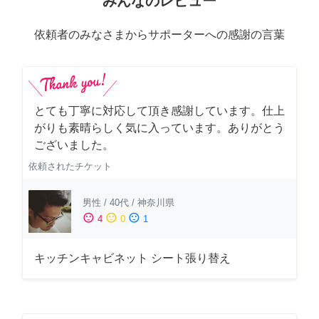
みんなのレビュー
依頼者のみなさまからサポーターへの感謝の言葉
とても丁寧に対応して頂き感謝しています。仕上
がりも素晴らしく気に入っています。ありがとう
ございました。
依頼されたチケット
男性
/
40代
/
神奈川県
sentiment_satisfied
sentiment_neutral
sentiment_dissatisfied
4
0
1
キッチンキャビネット シート張り替え