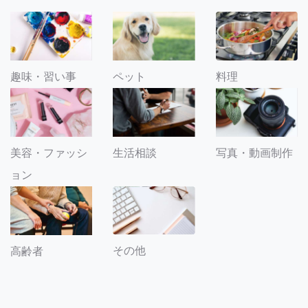
趣味・習い事
ペット
料理
美容・ファッシ
生活相談
写真・動画制作
ョン
その他
高齢者