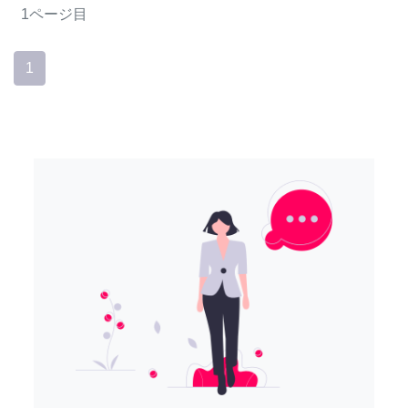
1ページ目
1