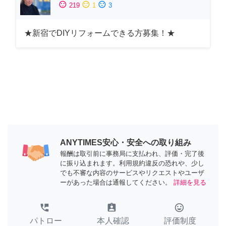
sentiment_satisfied
sentiment_neutral
sentiment_dissatisfied
219
1
3
★新宿でDIYリフォームできる方募集！★
ANYTIMES安心・安全への取り組み
報酬は取引前に事務局に支払われ、評価・完了後
に振り込まれます。利用規約違反の恐れや、少し
でも不審な内容のサービスやリクエストやユーザ
ーがあった場合は通報してください。
詳細を見る
perm_phone_msg
assignment_ind
tag_faces
パトロー
本人確認
評価制度