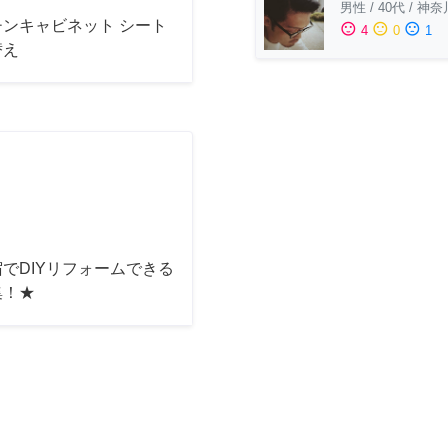
男性
/
40代
/
神奈
チンキャビネット シート
sentiment_satisfied
sentiment_neutral
sentiment_dissatisfied
4
0
1
替え
でDIYリフォームできる
集！★