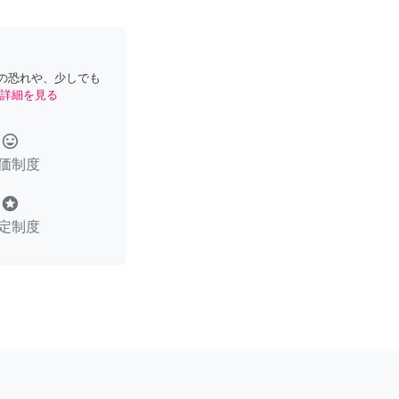
の恐れや、少しでも
詳細を見る
tag_faces
価制度
stars
定制度