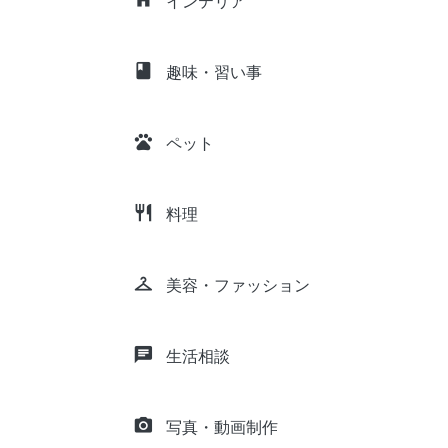
インテリア
class
趣味・習い事
pets
ペット
restaurant
料理
checkroom
美容・ファッション
chat
生活相談
camera_alt
写真・動画制作