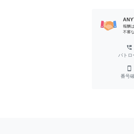
AN
報酬
不審
perm_phone_msg
パトロ
smartphone
番号