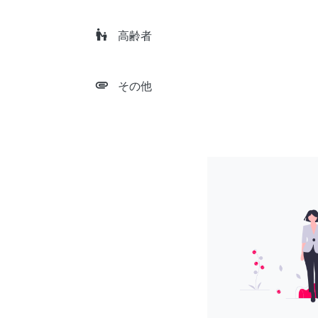
escalator_warning
高齢者
attachment
その他