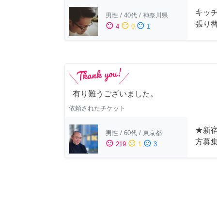
キッ
男性
/
40代
/
神奈川県
張り
sentiment_satisfied
sentiment_neutral
sentiment_dissatisfied
4
0
1
有り難うございました。
依頼されたチケット
★新宿
男性
/
60代
/
東京都
方募
sentiment_satisfied
sentiment_neutral
sentiment_dissatisfied
219
1
3