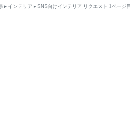
県
▸ インテリア
▸ SNS向けインテリア
リクエスト
1ページ目