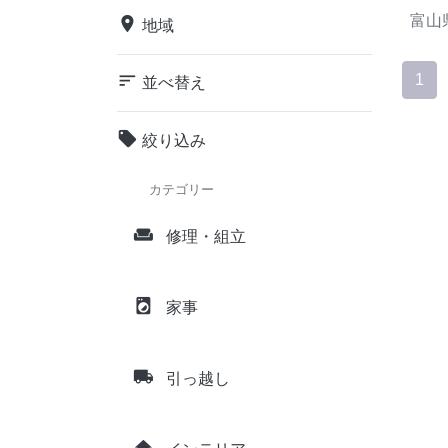
富山
place
地域
sort
1
並べ替え
local_offer
絞り込み
カテゴリー
weekend
修理・組立
local_laundry_service
家事
local_shipping
引っ越し
home