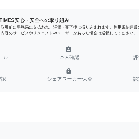
YTIMES安心・安全への取り組み
は取引前に事務局に支払われ、評価・完了後に振り込まれます。利用規約違反
な内容のサービスやリクエストやユーザーがあった場合は通報してください。
assignment_ind
ール
本人確認
評
lock
確認
シェアワーカー保険
認