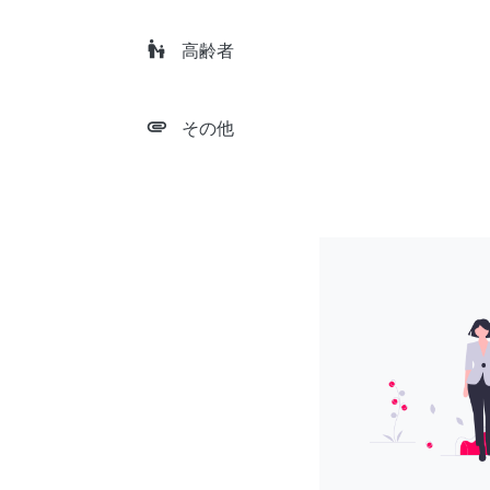
escalator_warning
高齢者
attachment
その他