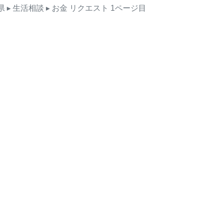
県
▸ 生活相談
▸ お金
リクエスト
1ページ目