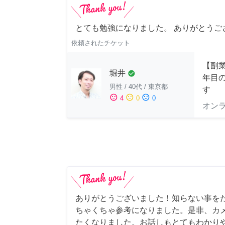
とても勉強になりました。 ありがとうご
依頼されたチケット
【副業
堀井
check_circle
年目
男性
/
40代
/
東京都
す
sentiment_satisfied
sentiment_neutral
sentiment_dissatisfied
4
0
0
オン
ありがとうございました！知らない事を
ちゃくちゃ参考になりました。是非、カ
たくなりました。お話しもとてもわかり