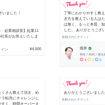
ざいました！
丁寧にわかりやすく教え
ぎ方を教えている人はた
は無く、もっと本質、知
した。 ありがとうござ
・起業相談室】起業11
の社長がお答えいたしま
依頼されたチケット
堀井
check_circle
¥4,000
ライン
男性
/
40代
/
東京
sentiment_satisfied
sentiment_neutral
sentiment_dissatisfied
4
0
0
たくさん教えて頂き、め
ありがとうございました
メラ転売にチャレンジし
依頼されたチケット
やすく、時間オーバーま