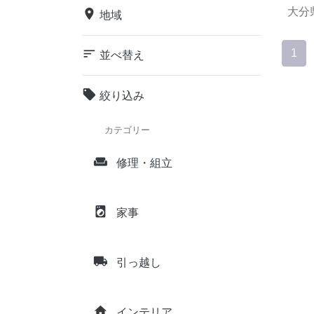
大分
place
地域
sort
1
並べ替え
local_offer
絞り込み
カテゴリー
weekend
修理・組立
local_laundry_service
家事
local_shipping
引っ越し
home
インテリア