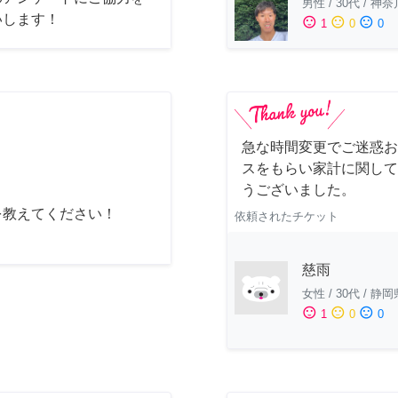
男性
/
30代
/
神奈
いします！
sentiment_satisfied
sentiment_neutral
sentiment_dissatisfied
1
0
0
急な時間変更でご迷惑お
スをもらい家計に関して
うございました。
を教えてください！
依頼されたチケット
慈雨
女性
/
30代
/
静岡
sentiment_satisfied
sentiment_neutral
sentiment_dissatisfied
1
0
0