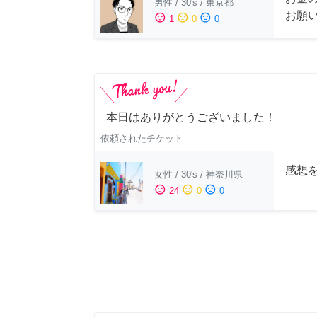
男性
/
30's
/
東京都
お願
sentiment_satisfied
sentiment_neutral
sentiment_dissatisfied
1
0
0
本日はありがとうございました！
依頼されたチケット
感想
女性
/
30's
/
神奈川県
sentiment_satisfied
sentiment_neutral
sentiment_dissatisfied
24
0
0