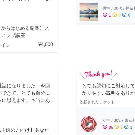
男性
/
30代
/
神奈
sentiment_satisfied
sentiment_neutral
sentiment_dissatisfied
1
0
0
ロからはじめる副業】ス
トアップ講座
¥4,000
ライン
世話になりました。今回
とても親切にご対応して
ができて、とても自分に
かりやすい説明をありが
うに思えます。本当にあ
依頼されたチケット
女性
/
30's
/
東京
sentiment_satisfied
sentiment_neutral
sentiment_dissatisfied
86
2
1
&主婦の方向け】あなた