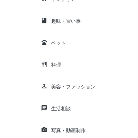
class
趣味・習い事
pets
ペット
restaurant
料理
checkroom
美容・ファッション
chat
生活相談
camera_alt
写真・動画制作