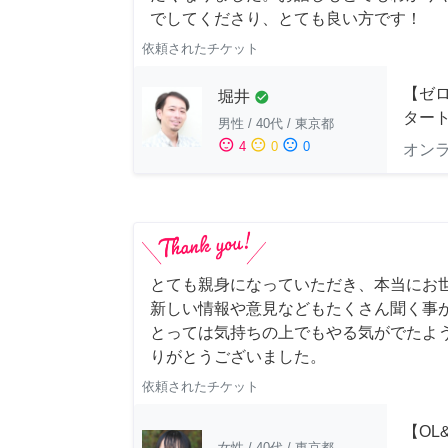
でしてくださり、とても良い方です！
依頼されたチケット
【ゼ
堀井
check_circle
ター
男性
/
40代
/
東京都
sentiment_satisfied
sentiment_neutral
sentiment_dissatisfied
4
0
0
オン
とても親身になっていただき、本当にお
新しい情報や意見などもたくさん聞く事
とっては気持ちの上でもやる気がでたよ
りがとうございました。
依頼されたチケット
【OL
女性
/
40代
/
東京都