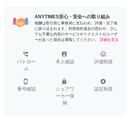
ANYTIMES安心・安全への取り組み
報酬は取引前に事務局に支払われ、評価・完了後
に振り込まれます。利用規約違反の恐れや、少し
でも不審な内容のサービスやリクエストやユーザ
ーがあった場合は通報してください。
詳細を見る
perm_phone_msg
assignment_ind
tag_faces
パトロー
本人確認
評価制度
ル
smartphone
lock
stars
番号確認
シェアワ
認定制度
ーカー保
険