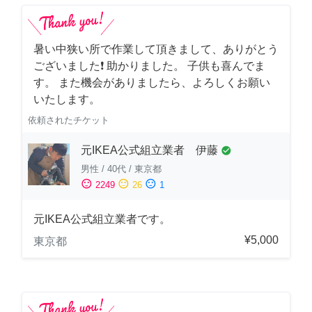
暑い中狭い所で作業して頂きまして、ありがとう
ございました❗️ 助かりました。 子供も喜んでま
す。 また機会がありましたら、よろしくお願い
いたします。
依頼されたチケット
元IKEA公式組立業者 伊藤
check_circle
男性
/
40代
/
東京都
sentiment_satisfied
sentiment_neutral
sentiment_dissatisfied
2249
26
1
元IKEA公式組立業者です。
¥5,000
東京都