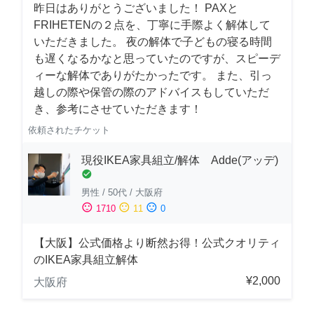
昨日はありがとうございました！ PAXと
FRIHETENの２点を、丁寧に手際よく解体して
いただきました。 夜の解体で子どもの寝る時間
も遅くなるかなと思っていたのですが、スピーデ
ィーな解体でありがたかったです。 また、引っ
越しの際や保管の際のアドバイスもしていただ
き、参考にさせていただきます！
依頼されたチケット
現役IKEA家具組立/解体 Adde(アッデ)
check_circle
男性
/
50代
/
大阪府
sentiment_satisfied
sentiment_neutral
sentiment_dissatisfied
1710
11
0
【大阪】公式価格より断然お得！公式クオリティ
のIKEA家具組立解体
¥2,000
大阪府