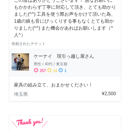
この度はありがとうございます！ 急なお願いに
もかかわらず丁寧に対応して頂き、とても助かり
ました(^^) 工具を使う際お声をかけて頂いた為、
1歳の娘も音にびっくりする事もなくとても助か
りました(^^) また機会があればお願いします（^
人^）
依頼されたチケット
ケーナイ 現引っ越し屋さん
男性
/
40代
/
東京都
sentiment_satisfied
sentiment_neutral
sentiment_dissatisfied
257
14
1
家具の組み立て、おまかせください！
¥2,500
埼玉県