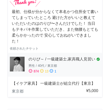
最初、仕様が分からなくて本名かつ住所全て書い
てしまっていたところ 避けた方がいいと教えて
いただいたのはのりぴ〜さんだけでした！ 当日
もテキパキ作業していただき、また物腰もとても
柔らかかったので 安心しておねがいできまし
た！
依頼されたチケット
のりぴ～ / 一級建築士,家具職人見習い
check_circle
男性
/
40代
/
東京都
sentiment_satisfied
sentiment_neutral
sentiment_dissatisfied
874
13
1
【イケア家具】 一級建築士が組立代行【東京】
¥5,000
東京都