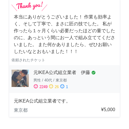
本当にありがとうございました！ 作業も効率よ
く、そして丁寧で、まさに匠の技でした。 私が
作ったら１ヶ月くらい必要だったほどの量でした
のに、あっという間にお一人で組み立ててくださ
いました。 また何かありましたら、ぜひお願い
したいなとおもいました！！！
依頼されたチケット
元IKEA公式組立業者 伊藤
check_circle
男性
/
40代
/
東京都
sentiment_satisfied
sentiment_neutral
sentiment_dissatisfied
2249
26
1
元IKEA公式組立業者です。
¥5,000
東京都