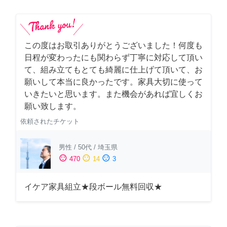
この度はお取引ありがとうございました！何度も
日程が変わったにも関わらず丁寧に対応して頂い
て、組み立てもとても綺麗に仕上げて頂いて、お
願いして本当に良かったです。家具大切に使って
いきたいと思います。また機会があれば宜しくお
願い致します。
依頼されたチケット
男性
/
50代
/
埼玉県
sentiment_satisfied
sentiment_neutral
sentiment_dissatisfied
470
14
3
イケア家具組立★段ボール無料回収★