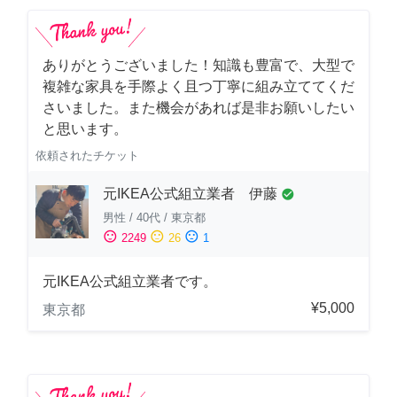
ありがとうございました！知識も豊富で、大型で
複雑な家具を手際よく且つ丁寧に組み立ててくだ
さいました。また機会があれば是非お願いしたい
と思います。
依頼されたチケット
元IKEA公式組立業者 伊藤
check_circle
男性
/
40代
/
東京都
sentiment_satisfied
sentiment_neutral
sentiment_dissatisfied
2249
26
1
元IKEA公式組立業者です。
¥5,000
東京都