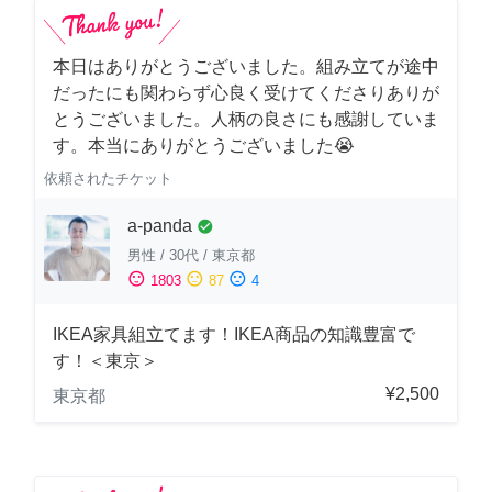
本日はありがとうございました。組み立てが途中
だったにも関わらず心良く受けてくださりありが
とうございました。人柄の良さにも感謝していま
す。本当にありがとうございました😭
依頼されたチケット
a-panda
check_circle
男性
/
30代
/
東京都
sentiment_satisfied
sentiment_neutral
sentiment_dissatisfied
1803
87
4
IKEA家具組立てます！IKEA商品の知識豊富で
す！＜東京＞
¥2,500
東京都