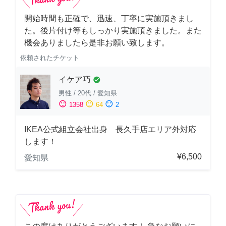
開始時間も正確で、迅速、丁寧に実施頂きまし
た。後片付け等もしっかり実施頂きました。また
機会ありましたら是非お願い致します。
依頼されたチケット
イケア巧
check_circle
男性
/
20代
/
愛知県
sentiment_satisfied
sentiment_neutral
sentiment_dissatisfied
1358
64
2
IKEA公式組立会社出身 長久手店エリア外対応
します！
¥6,500
愛知県