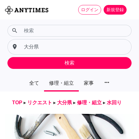
ログイン
新規登録
search
place
検索
more_horiz
全て
修理・組立
家事
TOP
▸
リクエスト
▸
大分県
▸
修理・組立
▸
水回り