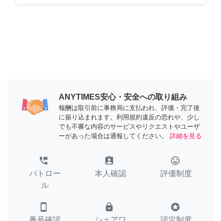
ANYTIMES安心・安全への取り組み
報酬は取引前に事務局に支払われ、評価・完了後
に振り込まれます。利用規約違反の恐れや、少し
でも不審な内容のサービスやリクエストやユーザ
ーがあった場合は通報してください。
詳細を見る
perm_phone_msg
assignment_ind
tag_faces
パトロー
本人確認
評価制度
ル
smartphone
lock
stars
番号確認
シェアワ
認定制度