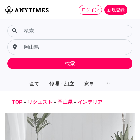
ログイン
新規登録
search
place
検索
more_horiz
全て
修理・組立
家事
TOP
▸
リクエスト
▸
岡山県
▸
インテリア