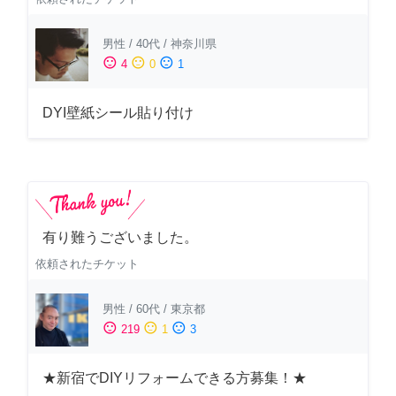
男性
/
40代
/
神奈川県
sentiment_satisfied
sentiment_neutral
sentiment_dissatisfied
4
0
1
DYI壁紙シール貼り付け
有り難うございました。
依頼されたチケット
男性
/
60代
/
東京都
sentiment_satisfied
sentiment_neutral
sentiment_dissatisfied
219
1
3
★新宿でDIYリフォームできる方募集！★