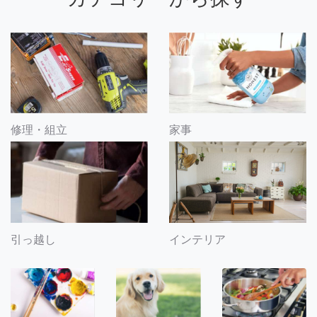
修理・組立
家事
引っ越し
インテリア