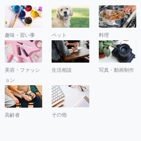
趣味・習い事
ペット
料理
美容・ファッシ
生活相談
写真・動画制作
ョン
その他
高齢者