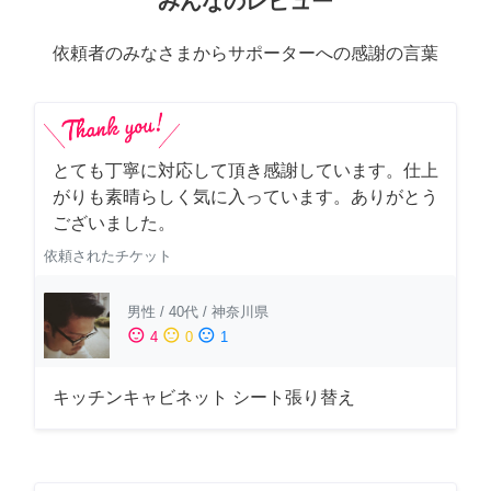
みんなのレビュー
依頼者のみなさまからサポーターへの感謝の言葉
とても丁寧に対応して頂き感謝しています。仕上
がりも素晴らしく気に入っています。ありがとう
ございました。
依頼されたチケット
男性
/
40代
/
神奈川県
sentiment_satisfied
sentiment_neutral
sentiment_dissatisfied
4
0
1
キッチンキャビネット シート張り替え