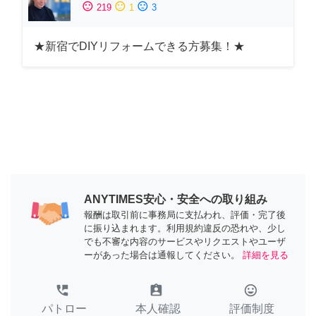
sentiment_satisfied
sentiment_neutral
sentiment_dissatisfied
219
1
3
★新宿でDIYリフォームできる方募集！★
ANYTIMES安心・安全への取り組み
報酬は取引前に事務局に支払われ、評価・完了後
に振り込まれます。利用規約違反の恐れや、少し
でも不審な内容のサービスやリクエストやユーザ
ーがあった場合は通報してください。
詳細を見る
perm_phone_msg
assignment_ind
tag_faces
パトロー
本人確認
評価制度