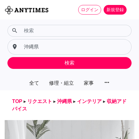
ログイン
新規登録
search
place
検索
more_horiz
全て
修理・組立
家事
TOP
▸
リクエスト
▸
沖縄県
▸
インテリア
▸
収納アド
バイス