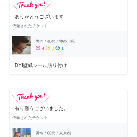
ありがとうございます
依頼されたチケット
男性
/
40代
/
神奈川県
sentiment_satisfied
sentiment_neutral
sentiment_dissatisfied
4
0
1
DYI壁紙シール貼り付け
有り難うございました。
依頼されたチケット
男性
/
60代
/
東京都