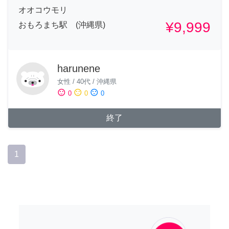
オオコウモリ
¥9,999
おもろまち駅 (沖縄県)
harunene
女性
/
40代
/
沖縄県
sentiment_satisfied
sentiment_neutral
sentiment_dissatisfied
0
0
0
終了
1