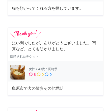
猫を預かってくれる方を探しています。
短い間でしたが、ありがとうございました。 写
真など、とても助かりました。
依頼されたチケット
女性
/
40代
/
長崎県
sentiment_satisfied
sentiment_neutral
sentiment_dissatisfied
8
0
0
島原市で犬の散歩その他世話