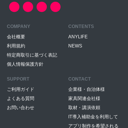
COMPANY
CONTENTS
会社概要
ANYLIFE
利用規約
NEWS
特定商取引に基づく表記
個人情報保護方針
SUPPORT
CONTACT
ご利用ガイド
企業様・自治体様
よくある質問
家具関連会社様
お問い合わせ
取材・講演依頼
IT導入補助金を利用して
アプリ制作を希望される