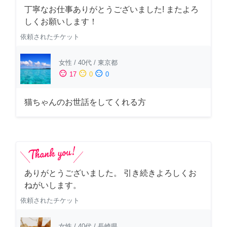
丁寧なお仕事ありがとうございました! またよろ
しくお願いします！
依頼されたチケット
女性
/
40代
/
東京都
sentiment_satisfied
sentiment_neutral
sentiment_dissatisfied
17
0
0
猫ちゃんのお世話をしてくれる方
ありがとうございました。 引き続きよろしくお
ねがいします。
依頼されたチケット
女性
/
40代
/
長崎県