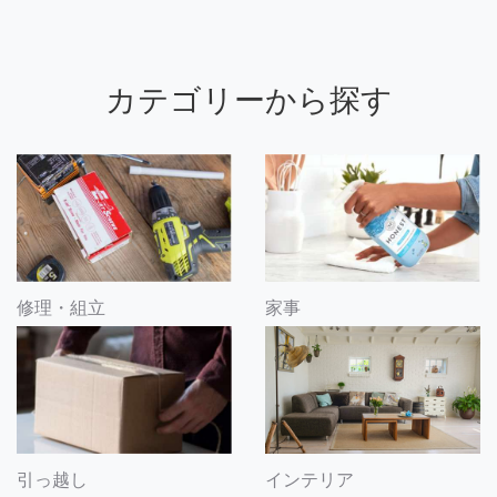
カテゴリーから探す
修理・組立
家事
引っ越し
インテリア