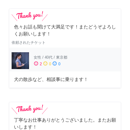
色々お話も聞けて大満足です！またどうぞよろし
くお願いします！
依頼されたチケット
女性
/
40代
/
東京都
sentiment_satisfied
sentiment_neutral
sentiment_dissatisfied
2
0
0
犬の散歩など、相談事に乗ります！
丁寧なお仕事ありがとうございました。またお願
いします！