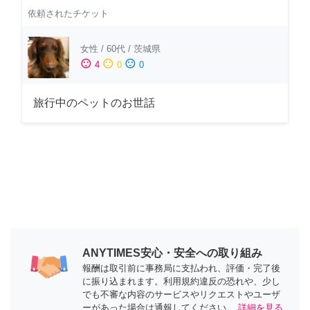
依頼されたチケット
女性
/
60代
/
茨城県
sentiment_satisfied
sentiment_neutral
sentiment_dissatisfied
4
0
0
旅行中のペットのお世話
ANYTIMES安心・安全への取り組み
報酬は取引前に事務局に支払われ、評価・完了後
に振り込まれます。利用規約違反の恐れや、少し
でも不審な内容のサービスやリクエストやユーザ
ーがあった場合は通報してください。
詳細を見る