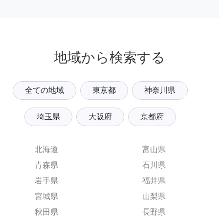
地域から検索する
全ての地域
東京都
神奈川県
埼玉県
大阪府
京都府
北海道
富山県
青森県
石川県
岩手県
福井県
宮城県
山梨県
秋田県
長野県